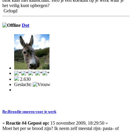
blok kaas met kaasschaaf. Heb je een koelkast op je werk waar je
het veilig kunt opbergen?
Gelogd
Dot
2.630
Geslacht:
Re:Broodje smeren voor je werk
«
Reactie #4 Gepost op:
15 november 2009, 18:29:50 »
Moet het per se brood zijn? Ik neem zelf meestal rijst- pasta- of