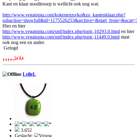
Kant en klaar noodlesoep is wellicht ook nog wat.
http://www.vegatopia.com/kokenenzo/ko&zo_kantenklaar.php?
subaction=showfull&id=1175526253&archive=&start_from=&ucat
Hier en hier
http://www.vegatopia.com/smf/index.php/topic,10293.0.html
en hier
http://www.vegatopia.com/smf/index.php/topic,11449.0.html
staat
ook nog een en ander.
Gelogd
,,,,
فلافل
LelleL
3.652
Geslacht: