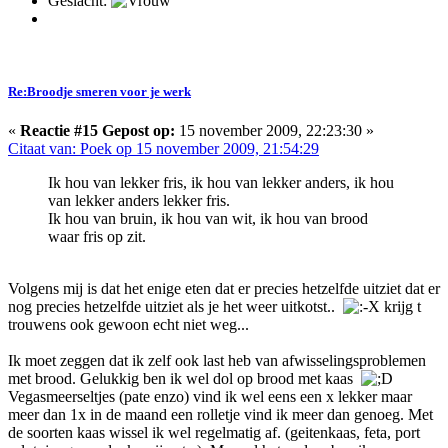
Geslacht:
Re:Broodje smeren voor je werk
«
Reactie #15 Gepost op:
15 november 2009, 22:23:30 »
Citaat van: Poek op 15 november 2009, 21:54:29
Ik hou van lekker fris, ik hou van lekker anders, ik hou
van lekker anders lekker fris.
Ik hou van bruin, ik hou van wit, ik hou van brood
waar fris op zit.
Volgens mij is dat het enige eten dat er precies hetzelfde uitziet dat er
nog precies hetzelfde uitziet als je het weer uitkotst..
krijg t
trouwens ook gewoon echt niet weg...
Ik moet zeggen dat ik zelf ook last heb van afwisselingsproblemen
met brood. Gelukkig ben ik wel dol op brood met kaas
Vegasmeerseltjes (pate enzo) vind ik wel eens een x lekker maar
meer dan 1x in de maand een rolletje vind ik meer dan genoeg. Met
de soorten kaas wissel ik wel regelmatig af. (geitenkaas, feta, port