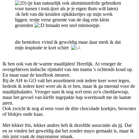
) (je kan natuurlijk ook aluminiumfolie gebruiken
voor tussen t tosti-ijzer als je je eigen thuis wilt laten)
-ik heb van die kruiden opkikkertjes op mijn werk
liggen. restje verse groente van de dag erin klein
gesneden
hmaakt een snel minisoepje.
die bentobox vvind ik geweldig maar daar merk ik dat
mijn inspiratie te kort schiet
Ik ben ook van de warme maaltijden! Heerlijk. At vroeger de
overgebleven indische rijsttafel van mn mama 's ochtends koud op.
En maar naar de knoflook meuren.
Bij de AH to GO valt het assortiment ook iedere keer weer tegen,
bedenk ik iedere keer weer als ik er ben, maar ik ga meestal voor de
maaltijdsalades. Vroeger nam ik nog wel eens zo'n cheddarwrap,
maar het gevoel van kleffe ingepakte hap weerhoudt me de laatste
jaren.
Ook zwicht ik nog al eens voor de drie chocolade koekjes, brownies
of blokjes oude kaas.
Met lekker fris, lekker anders heb ik dezelfde associatie als jij. Dat
en ze vinden het geweldig dat het zonder mayo gemaakt is, maar ik
mís juist vaak de mayonaisse smaak.