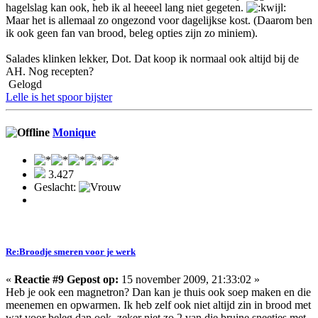
hagelslag kan ook, heb ik al heeeel lang niet gegeten.
Maar het is allemaal zo ongezond voor dagelijkse kost. (Daarom ben
ik ook geen fan van brood, beleg opties zijn zo miniem).
Salades klinken lekker, Dot. Dat koop ik normaal ook altijd bij de
AH. Nog recepten?
Gelogd
Lelle is het spoor bijster
Monique
3.427
Geslacht:
Re:Broodje smeren voor je werk
«
Reactie #9 Gepost op:
15 november 2009, 21:33:02 »
Heb je ook een magnetron? Dan kan je thuis ook soep maken en die
meenemen en opwarmen. Ik heb zelf ook niet altijd zin in brood met
wat voor beleg dan ook, zeker niet zo 2 van die bruine sneetjes met