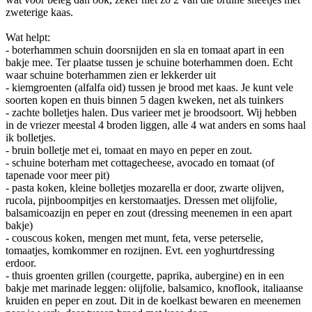
zweterige kaas.
Wat helpt:
- boterhammen schuin doorsnijden en sla en tomaat apart in een
bakje mee. Ter plaatse tussen je schuine boterhammen doen. Echt
waar schuine boterhammen zien er lekkerder uit
- kiemgroenten (alfalfa oid) tussen je brood met kaas. Je kunt vele
soorten kopen en thuis binnen 5 dagen kweken, net als tuinkers
- zachte bolletjes halen. Dus varieer met je broodsoort. Wij hebben
in de vriezer meestal 4 broden liggen, alle 4 wat anders en soms haal
ik bolletjes.
- bruin bolletje met ei, tomaat en mayo en peper en zout.
- schuine boterham met cottagecheese, avocado en tomaat (of
tapenade voor meer pit)
- pasta koken, kleine bolletjes mozarella er door, zwarte olijven,
rucola, pijnboompitjes en kerstomaatjes. Dressen met olijfolie,
balsamicoazijn en peper en zout (dressing meenemen in een apart
bakje)
- couscous koken, mengen met munt, feta, verse peterselie,
tomaatjes, komkommer en rozijnen. Evt. een yoghurtdressing
erdoor.
- thuis groenten grillen (courgette, paprika, aubergine) en in een
bakje met marinade leggen: olijfolie, balsamico, knoflook, italiaanse
kruiden en peper en zout. Dit in de koelkast bewaren en meenemen