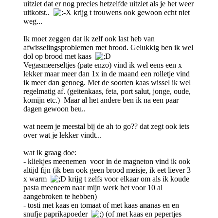
uitziet dat er nog precies hetzelfde uitziet als je het weer
uitkotst..
krijg t trouwens ook gewoon echt niet
weg...
Ik moet zeggen dat ik zelf ook last heb van
afwisselingsproblemen met brood. Gelukkig ben ik wel
dol op brood met kaas
Vegasmeerseltjes (pate enzo) vind ik wel eens een x
lekker maar meer dan 1x in de maand een rolletje vind
ik meer dan genoeg. Met de soorten kaas wissel ik wel
regelmatig af. (geitenkaas, feta, port salut, jonge, oude,
komijn etc.) Maar al het andere ben ik na een paar
dagen gewoon beu..
wat neem je meestal bij de ah to go?? dat zegt ook iets
over wat je lekker vindt...
wat ik graag doe:
- kliekjes meenemen voor in de magneton vind ik ook
altijd fijn (ik ben ook geen brood meisje, ik eet liever 3
x warm
krijg t zelfs voor elkaar om als ik koude
pasta meeneem naar mijn werk het voor 10 al
aangebroken te hebben)
- tosti met kaas en tomaat of met kaas ananas en en
snufje paprikapoeder
(of met kaas en pepertjes