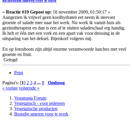
Re:Broodje smeren voor je werk
«
Reactie #19 Gepost op:
16 november 2009, 01:50:17 »
Aangezien ik vrijwel geen koolhydraten eet neem ik steevast
groente of salade mee naar het werk. Nu werk ik vanuit huis als
gezinstherapeut en dan is een af te sluiten saladeschaal erg handig.
Ik heb er één met een vork en een apart vak voor dressing in de
uitsparing van het deksel. Bijenkorf volgens mij.
En op fotoshoots zijn altijd enorme verantwoorde lunches met veel
groente en fruit.
Gelogd
Print
Pagina's: [
1
]
2
3
4
...
8
Omhoog
« vorige
volgende »
Vegatopia Forum
Vegetarisch - voor iedereen
Vegetarische producten
Broodje smeren voor je werk