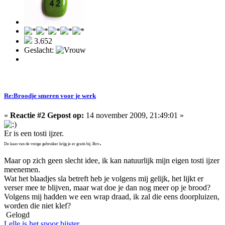
3.652
Geslacht:
Re:Broodje smeren voor je werk
«
Reactie #2 Gepost op:
14 november 2009, 21:49:01 »
Er is een tosti ijzer.
.
De kaas van de vorige gebruiker krijg je er gratis bij. Brrr
Maar op zich geen slecht idee, ik kan natuurlijk mijn eigen tosti ijzer
meenemen.
Wat het blaadjes sla betreft heb je volgens mij gelijk, het lijkt er
verser mee te blijven, maar wat doe je dan nog meer op je brood?
Volgens mij hadden we een wrap draad, ik zal die eens doorpluizen,
worden die niet klef?
Gelogd
Lelle is het spoor bijster