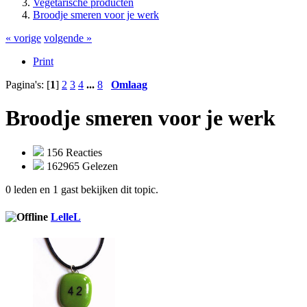
Vegetarische producten
Broodje smeren voor je werk
« vorige
volgende »
Print
Pagina's: [
1
]
2
3
4
...
8
Omlaag
Broodje smeren voor je werk
156 Reacties
162965 Gelezen
0 leden en 1 gast bekijken dit topic.
LelleL