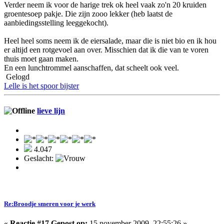
Verder neem ik voor de harige trek ok heel vaak zo'n 20 kruiden
groentesoep pakje. Die zijn zooo lekker (heb laatst de
aanbiedingsstelling leeggekocht).
Heel heel soms neem ik de eiersalade, maar die is niet bio en ik hou
er altijd een rotgevoel aan over. Misschien dat ik die van te voren
thuis moet gaan maken.
En een lunchtrommel aanschaffen, dat scheelt ook veel.
Gelogd
Lelle is het spoor bijster
lieve lijn
4.047
Geslacht:
Re:Broodje smeren voor je werk
«
Reactie #17 Gepost op:
15 november 2009, 22:55:26 »