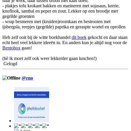
naar je werk, daar tussen brood met kaas doen.
- plakjes tofu krokant bakken en marineren met sojasaus, kerrie,
knoflook, sambal en peper en zout. Lekker op een broodje met
gegrilde groenten
- wrap besmeren met (kruiden)roomkaas en bestrooien met
ijsbergsla, reepjes (gegrilde) paprika en geraspte wortel en oprollen
Heb zelf ooit bij de witte boekhandel
dit boek
gekocht en daar staan
echt heel veel lekkere ideeën in. En anders kun je altijd nog voor de
Bentobox
gaan!
(hè ik moet zelf ook weer lekkerder gaan lunchen!)
Gelogd
@rno