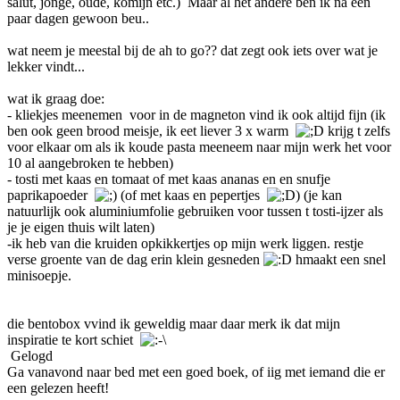
salut, jonge, oude, komijn etc.) Maar al het andere ben ik na een
paar dagen gewoon beu..
wat neem je meestal bij de ah to go?? dat zegt ook iets over wat je
lekker vindt...
wat ik graag doe:
- kliekjes meenemen voor in de magneton vind ik ook altijd fijn (ik
ben ook geen brood meisje, ik eet liever 3 x warm
krijg t zelfs
voor elkaar om als ik koude pasta meeneem naar mijn werk het voor
10 al aangebroken te hebben)
- tosti met kaas en tomaat of met kaas ananas en en snufje
paprikapoeder
(of met kaas en pepertjes
) (je kan
natuurlijk ook aluminiumfolie gebruiken voor tussen t tosti-ijzer als
je je eigen thuis wilt laten)
-ik heb van die kruiden opkikkertjes op mijn werk liggen. restje
verse groente van de dag erin klein gesneden
hmaakt een snel
minisoepje.
die bentobox vvind ik geweldig maar daar merk ik dat mijn
inspiratie te kort schiet
Gelogd
Ga vanavond naar bed met een goed boek, of iig met iemand die er
een gelezen heeft!