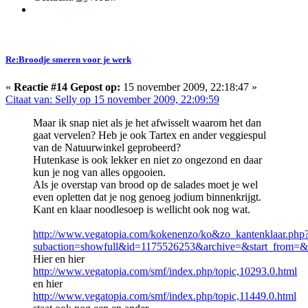
Re:Broodje smeren voor je werk
«
Reactie #14 Gepost op:
15 november 2009, 22:18:47 »
Citaat van: Selly op 15 november 2009, 22:09:59
Maar ik snap niet als je het afwisselt waarom het dan
gaat vervelen? Heb je ook Tartex en ander veggiespul
van de Natuurwinkel geprobeerd?
Hutenkase is ook lekker en niet zo ongezond en daar
kun je nog van alles opgooien.
Als je overstap van brood op de salades moet je wel
even opletten dat je nog genoeg jodium binnenkrijgt.
Kant en klaar noodlesoep is wellicht ook nog wat.
http://www.vegatopia.com/kokenenzo/ko&zo_kantenklaar.php
subaction=showfull&id=1175526253&archive=&start_from=
Hier en hier
http://www.vegatopia.com/smf/index.php/topic,10293.0.html
en hier
http://www.vegatopia.com/smf/index.php/topic,11449.0.html