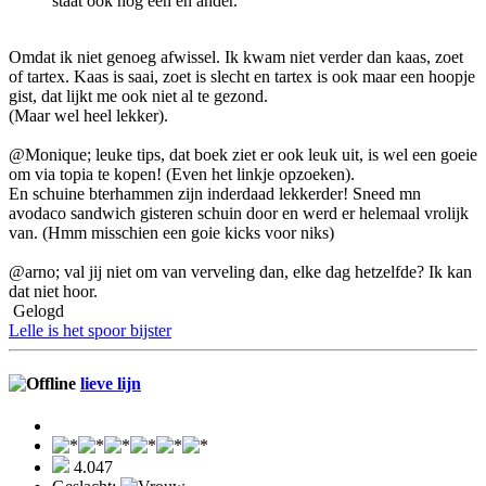
staat ook nog een en ander.
Omdat ik niet genoeg afwissel. Ik kwam niet verder dan kaas, zoet
of tartex. Kaas is saai, zoet is slecht en tartex is ook maar een hoopje
gist, dat lijkt me ook niet al te gezond.
(Maar wel heel lekker).
@Monique; leuke tips, dat boek ziet er ook leuk uit, is wel een goeie
om via topia te kopen! (Even het linkje opzoeken).
En schuine bterhammen zijn inderdaad lekkerder! Sneed mn
avodaco sandwich gisteren schuin door en werd er helemaal vrolijk
van. (Hmm misschien een goie kicks voor niks)
@arno; val jij niet om van verveling dan, elke dag hetzelfde? Ik kan
dat niet hoor.
Gelogd
Lelle is het spoor bijster
lieve lijn
4.047