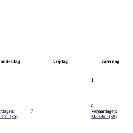
donderdag
vrijdag
zaterdag
1
8
ardagen:
7
Verjaardagen:
e155 (36)
Madelief (38)