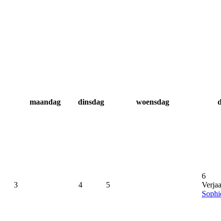
maandag
dinsdag
woensdag
6
3
4
5
Verja
Sophi