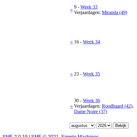
9
-
Week 33
»
Verjaardagen:
Miranda (49)
»
16
-
Week 34
»
23
-
Week 35
30
-
Week 36
»
Verjaardagen:
Roodbaard (42)
,
Dame Noire (37)
SMF 2.0.19
|
SMF © 2021
,
Simple Machines