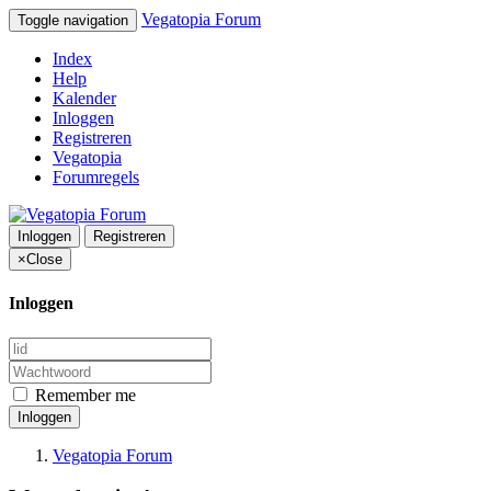
Vegatopia Forum
Toggle navigation
Index
Help
Kalender
Inloggen
Registreren
Vegatopia
Forumregels
Inloggen
Registreren
×
Close
Inloggen
Remember me
Inloggen
Vegatopia Forum