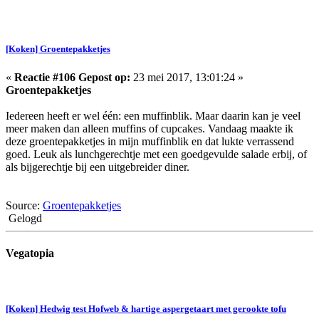
[Koken] Groentepakketjes
«
Reactie #106 Gepost op:
23 mei 2017, 13:01:24 »
Groentepakketjes
Iedereen heeft er wel één: een muffinblik. Maar daarin kan je veel
meer maken dan alleen muffins of cupcakes. Vandaag maakte ik
deze groentepakketjes in mijn muffinblik en dat lukte verrassend
goed. Leuk als lunchgerechtje met een goedgevulde salade erbij, of
als bijgerechtje bij een uitgebreider diner.
Source:
Groentepakketjes
Gelogd
Vegatopia
[Koken] Hedwig test Hofweb & hartige aspergetaart met gerookte tofu