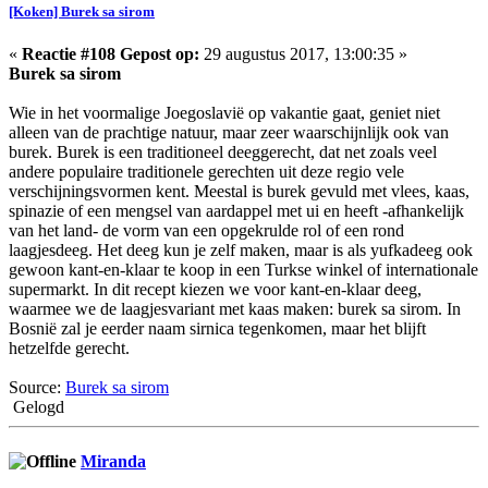
[Koken] Burek sa sirom
«
Reactie #108 Gepost op:
29 augustus 2017, 13:00:35 »
Burek sa sirom
Wie in het voormalige Joegoslavië op vakantie gaat, geniet niet
alleen van de prachtige natuur, maar zeer waarschijnlijk ook van
burek. Burek is een traditioneel deeggerecht, dat net zoals veel
andere populaire traditionele gerechten uit deze regio vele
verschijningsvormen kent. Meestal is burek gevuld met vlees, kaas,
spinazie of een mengsel van aardappel met ui en heeft -afhankelijk
van het land- de vorm van een opgekrulde rol of een rond
laagjesdeeg. Het deeg kun je zelf maken, maar is als yufkadeeg ook
gewoon kant-en-klaar te koop in een Turkse winkel of internationale
supermarkt. In dit recept kiezen we voor kant-en-klaar deeg,
waarmee we de laagjesvariant met kaas maken: burek sa sirom. In
Bosnië zal je eerder naam sirnica tegenkomen, maar het blijft
hetzelfde gerecht.
Source:
Burek sa sirom
Gelogd
Miranda