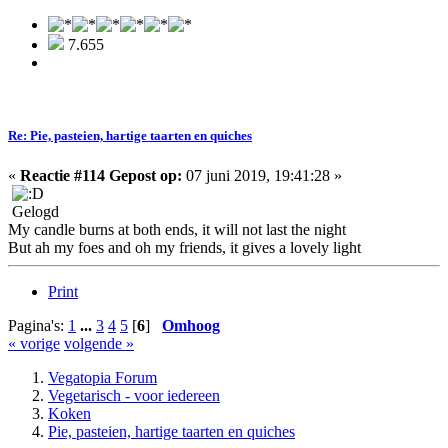
7.655
Re: Pie, pasteien, hartige taarten en quiches
«
Reactie #114 Gepost op:
07 juni 2019, 19:41:28 »
Gelogd
My candle burns at both ends, it will not last the night
But ah my foes and oh my friends, it gives a lovely light
Print
Pagina's:
1
...
3
4
5
[
6
]
Omhoog
« vorige
volgende »
Vegatopia Forum
Vegetarisch - voor iedereen
Koken
Pie, pasteien, hartige taarten en quiches