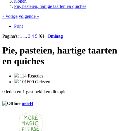
Koken
Pie, pasteien, hartige taarten en quiches
« vorige
volgende »
Print
Pagina's:
1
...
3
4
5
[
6
]
Omlaag
Pie, pasteien, hartige taarten
en quiches
114 Reacties
101609 Gelezen
0 leden en 1 gast bekijken dit topic.
neleH