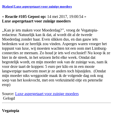
[Koken] Luxe aspergetaart voor zuinige moeders
«
Reactie #105 Gepost op:
14 mei 2017, 19:00:54 »
Luxe aspergetaart voor zuinige moeders
,,Kan je iets maken voor Moederdag?’’, vroeg de Vegatopia-
redacteur. Natuurlijk kan ik dat, al wordt dit al de tweede
Moederdag zonder haar. Even slikken dus, en dan gauw iets
bedenken wat ze heerlijk zou vinden. Asperges waren vroeger het
toppunt van luxe, wij moesten wachten tot een oom met Limburg-
connecties ze meenam. Zo houd je iets wel exclusief! Nu koop ik ze
hier in de streek, in het seizoen liefst elke week. Omdat dat
begrotelijk wordt, en mijn moeder ook van de zuinige was, nam ik
voor deze taart de koppen: 5 euro per kilo en in een mooie
langwerpige taartvorm moet je ze anders toch bijsnijden. (Omdat
mijn moeder niks weggooide maak ik de volgende dag ook nog
soep van het kookvocht, met een verkruimeld eitje en peterselie
erop)
Source:
Luxe aspergetaart voor zuinige moeders
Gelogd
Vegatopia