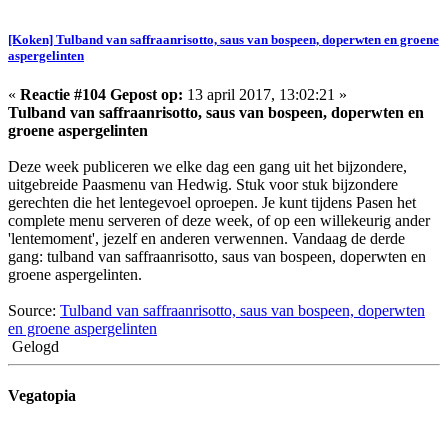
[Koken] Tulband van saffraanrisotto, saus van bospeen, doperwten en groene
aspergelinten
«
Reactie #104 Gepost op:
13 april 2017, 13:02:21 »
Tulband van saffraanrisotto, saus van bospeen, doperwten en
groene aspergelinten
Deze week publiceren we elke dag een gang uit het bijzondere,
uitgebreide Paasmenu van Hedwig. Stuk voor stuk bijzondere
gerechten die het lentegevoel oproepen. Je kunt tijdens Pasen het
complete menu serveren of deze week, of op een willekeurig ander
'lentemoment', jezelf en anderen verwennen. Vandaag de derde
gang: tulband van saffraanrisotto, saus van bospeen, doperwten en
groene aspergelinten.
Source:
Tulband van saffraanrisotto, saus van bospeen, doperwten
en groene aspergelinten
Gelogd
Vegatopia