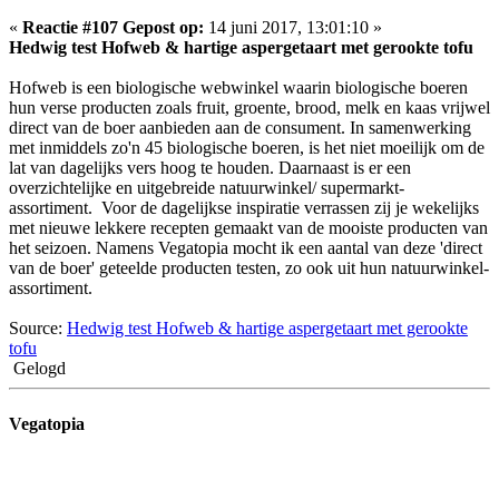
«
Reactie #107 Gepost op:
14 juni 2017, 13:01:10 »
Hedwig test Hofweb & hartige aspergetaart met gerookte tofu
Hofweb is een biologische webwinkel waarin biologische boeren
hun verse producten zoals fruit, groente, brood, melk en kaas vrijwel
direct van de boer aanbieden aan de consument. In samenwerking
met inmiddels zo'n 45 biologische boeren, is het niet moeilijk om de
lat van dagelijks vers hoog te houden. Daarnaast is er een
overzichtelijke en uitgebreide natuurwinkel/ supermarkt-
assortiment. Voor de dagelijkse inspiratie verrassen zij je wekelijks
met nieuwe lekkere recepten gemaakt van de mooiste producten van
het seizoen. Namens Vegatopia mocht ik een aantal van deze 'direct
van de boer' geteelde producten testen, zo ook uit hun natuurwinkel-
assortiment.
Source:
Hedwig test Hofweb & hartige aspergetaart met gerookte
tofu
Gelogd
Vegatopia