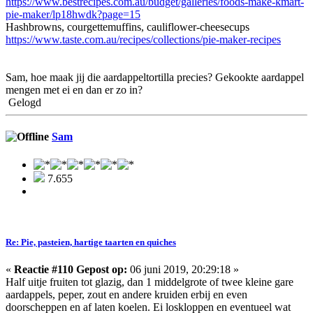
https://www.bestrecipes.com.au/budget/galleries/foods-make-kmart-
pie-maker/lp18hwdk?page=15
Hashbrowns, courgettemuffins, cauliflower-cheesecups
https://www.taste.com.au/recipes/collections/pie-maker-recipes
Sam, hoe maak jij die aardappeltortilla precies? Gekookte aardappel
mengen met ei en dan er zo in?
Gelogd
Sam
7.655
Re: Pie, pasteien, hartige taarten en quiches
«
Reactie #110 Gepost op:
06 juni 2019, 20:29:18 »
Half uitje fruiten tot glazig, dan 1 middelgrote of twee kleine gare
aardappels, peper, zout en andere kruiden erbij en even
doorscheppen en af laten koelen. Ei loskloppen en eventueel wat