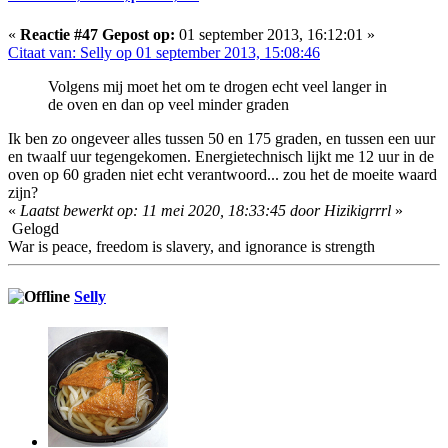
«
Reactie #47 Gepost op:
01 september 2013, 16:12:01 »
Citaat van: Selly op 01 september 2013, 15:08:46
Volgens mij moet het om te drogen echt veel langer in
de oven en dan op veel minder graden
Ik ben zo ongeveer alles tussen 50 en 175 graden, en tussen een uur
en twaalf uur tegengekomen. Energietechnisch lijkt me 12 uur in de
oven op 60 graden niet echt verantwoord... zou het de moeite waard
zijn?
«
Laatst bewerkt op: 11 mei 2020, 18:33:45 door Hizikigrrrl
»
Gelogd
War is peace, freedom is slavery, and ignorance is strength
Selly