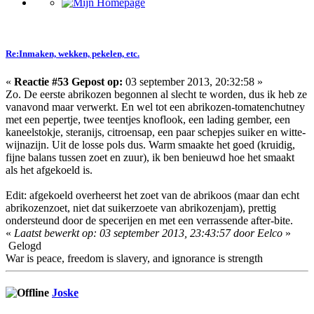
Re:Inmaken, wekken, pekelen, etc.
«
Reactie #53 Gepost op:
03 september 2013, 20:32:58 »
Zo. De eerste abrikozen begonnen al slecht te worden, dus ik heb ze
vanavond maar verwerkt. En wel tot een abrikozen-tomatenchutney
met een pepertje, twee teentjes knoflook, een lading gember, een
kaneelstokje, steranijs, citroensap, een paar schepjes suiker en witte-
wijnazijn. Uit de losse pols dus. Warm smaakte het goed (kruidig,
fijne balans tussen zoet en zuur), ik ben benieuwd hoe het smaakt
als het afgekoeld is.
Edit: afgekoeld overheerst het zoet van de abrikoos (maar dan echt
abrikozenzoet, niet dat suikerzoete van abrikozenjam), prettig
ondersteund door de specerijen en met een verrassende after-bite.
«
Laatst bewerkt op: 03 september 2013, 23:43:57 door Eelco
»
Gelogd
War is peace, freedom is slavery, and ignorance is strength
Joske