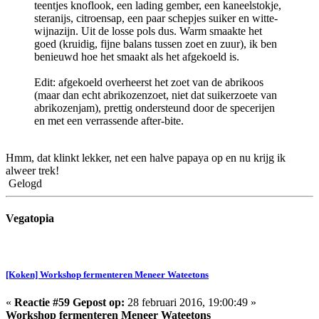
teentjes knoflook, een lading gember, een kaneelstokje,
steranijs, citroensap, een paar schepjes suiker en witte-
wijnazijn. Uit de losse pols dus. Warm smaakte het
goed (kruidig, fijne balans tussen zoet en zuur), ik ben
benieuwd hoe het smaakt als het afgekoeld is.
Edit: afgekoeld overheerst het zoet van de abrikoos
(maar dan echt abrikozenzoet, niet dat suikerzoete van
abrikozenjam), prettig ondersteund door de specerijen
en met een verrassende after-bite.
Hmm, dat klinkt lekker, net een halve papaya op en nu krijg ik
alweer trek!
Gelogd
Vegatopia
[Koken] Workshop fermenteren Meneer Wateetons
«
Reactie #59 Gepost op:
28 februari 2016, 19:00:49 »
Workshop fermenteren Meneer Wateetons