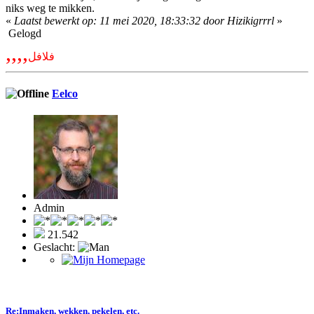
niks weg te mikken.
«
Laatst bewerkt op: 11 mei 2020, 18:33:32 door Hizikigrrrl
»
Gelogd
,,,,
فلافل
Eelco
Admin
21.542
Geslacht:
Re:Inmaken, wekken, pekelen, etc.