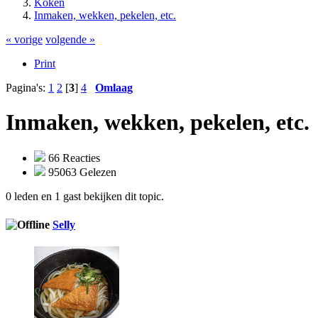
Koken
Inmaken, wekken, pekelen, etc.
« vorige
volgende »
Print
Pagina's:
1
2
[
3
]
4
Omlaag
Inmaken, wekken, pekelen, etc.
66 Reacties
95063 Gelezen
0 leden en 1 gast bekijken dit topic.
Selly