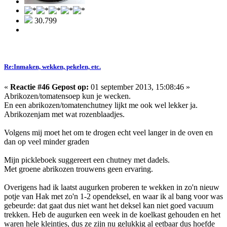
30.799
Re:Inmaken, wekken, pekelen, etc.
«
Reactie #46 Gepost op:
01 september 2013, 15:08:46 »
Abrikozen/tomatensoep kun je wecken.
En een abrikozen/tomatenchutney lijkt me ook wel lekker ja.
Abrikozenjam met wat rozenblaadjes.
Volgens mij moet het om te drogen echt veel langer in de oven en
dan op veel minder graden
Mijn pickleboek suggereert een chutney met dadels.
Met groene abrikozen trouwens geen ervaring.
Overigens had ik laatst augurken proberen te wekken in zo'n nieuw
potje van Hak met zo'n 1-2 opendeksel, en waar ik al bang voor was
gebeurde: dat gaat dus niet want het deksel kan niet goed vacuum
trekken. Heb de augurken een week in de koelkast gehouden en het
waren hele kleintjes, dus ze zijn nu gelukkig al eetbaar dus hoefde