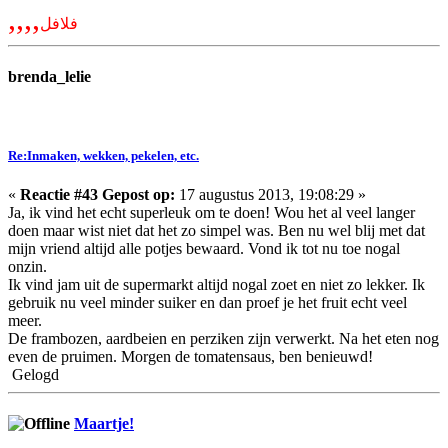
,,,,
فلافل
brenda_lelie
Re:Inmaken, wekken, pekelen, etc.
«
Reactie #43 Gepost op:
17 augustus 2013, 19:08:29 »
Ja, ik vind het echt superleuk om te doen! Wou het al veel langer
doen maar wist niet dat het zo simpel was. Ben nu wel blij met dat
mijn vriend altijd alle potjes bewaard. Vond ik tot nu toe nogal
onzin.
Ik vind jam uit de supermarkt altijd nogal zoet en niet zo lekker. Ik
gebruik nu veel minder suiker en dan proef je het fruit echt veel
meer.
De frambozen, aardbeien en perziken zijn verwerkt. Na het eten nog
even de pruimen. Morgen de tomatensaus, ben benieuwd!
Gelogd
Maartje!