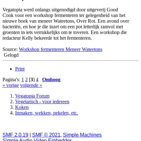
Vegatopia werd onlangs uitgenodigd door uitgeverij Good
Cook voor een workshop fermenteren ter gelegenheid van het
nieuwe boek van meneer Wateetons, Over Rot. Een avond over
bacteriën, en hoe je die inzet om een pot letterlijk ramvol met
groenten in iets verrukkelijks om te toveren. Een workshop die
redacteur Kelly bekeerde tot het fermenteren.
Source:
Workshop fermenteren Meneer Wateetons
Gelogd
Print
Pagina's:
1
2
[
3
]
4
Omhoog
« vorige
volgende »
Vegatopia Forum
Vegetarisch - voor iedereen
Koken
Inmaken, wekken, pekelen, etc.
SMF 2.0.19
|
SMF © 2021
,
Simple Machines
Simple Audio Video Embedder