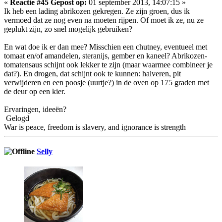
«
Reactie #45 Gepost op:
01 september 2013, 14:07:15 »
Ik heb een lading abrikozen gekregen. Ze zijn groen, dus ik
vermoed dat ze nog even na moeten rijpen. Of moet ik ze, nu ze
geplukt zijn, zo snel mogelijk gebruiken?
En wat doe ik er dan mee? Misschien een chutney, eventueel met
tomaat en/of amandelen, steranijs, gember en kaneel? Abrikozen-
tomatensaus schijnt ook lekker te zijn (maar waarmee combineer je
dat?). En drogen, dat schijnt ook te kunnen: halveren, pit
verwijderen en een poosje (uurtje?) in de oven op 175 graden met
de deur op een kier.
Ervaringen, ideeën?
Gelogd
War is peace, freedom is slavery, and ignorance is strength
Selly