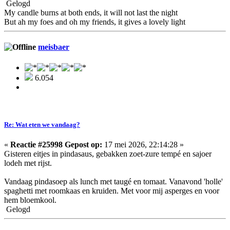
Gelogd
My candle burns at both ends, it will not last the night
But ah my foes and oh my friends, it gives a lovely light
meisbaer
6.054
Re: Wat eten we vandaag?
«
Reactie #25998 Gepost op:
17 mei 2026, 22:14:28 »
Gisteren eitjes in pindasaus, gebakken zoet-zure tempé en sajoer
lodeh met rijst.
Vandaag pindasoep als lunch met taugé en tomaat. Vanavond 'holle'
spaghetti met roomkaas en kruiden. Met voor mij asperges en voor
hem bloemkool.
Gelogd