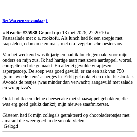
Re: Wat eten we vandaag?
«
Reactie #25988 Gepost op:
13 mei 2026, 22:20:10 »
Pastasalade met o.a. rooktofu. Als lunch had ik een soepje met
raapstelen, edamame en mais, met o.a. vegetarische oestersaus.
Van het weekend was ik jarig en had ik lunch gemaakt voor mijn
ouders en mijn zus. Ik had hartige taart met zoete aardappel, wortel,
courgette en brie gemaakt. En allerlei gevulde wrapjesen
aspergesoep. De soep was goed gevuld, er zat een zak van 750
gram 'tweede keus' asperges in. Erbij gekookt ei en extra bieslook. 's
Avonds de restjes (was minder dan verwacht) aangevuld met salade
en wrappizza's.
Ook had ik een kleine cheesecake met sinaasappel gebakken, die
was erg goed gelukt dankzij mijn nieuwe staafmixerset.
Gisteren had ik mijn collega's getrakteerd op chocoladerotsjes met
amarant die weer goed in de smaakt vielen.
Gelogd