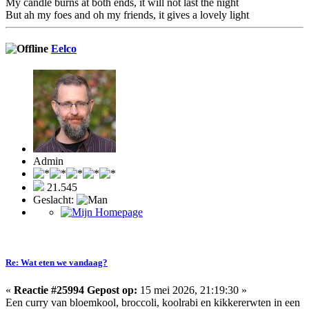
My candle burns at both ends, it will not last the night
But ah my foes and oh my friends, it gives a lovely light
Eelco
Admin
21.545
Geslacht:
Re: Wat eten we vandaag?
«
Reactie #25994 Gepost op:
15 mei 2026, 21:19:30 »
Een curry van bloemkool, broccoli, koolrabi en kikkererwten in een