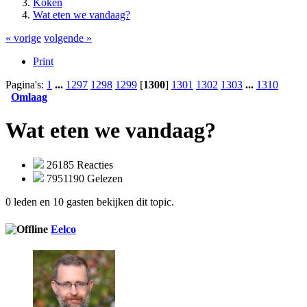
Koken
Wat eten we vandaag?
« vorige
volgende »
Print
Pagina's:
1
...
1297
1298
1299
[
1300
]
1301
1302
1303
...
1310
Omlaag
Wat eten we vandaag?
26185 Reacties
7951190 Gelezen
0 leden en 10 gasten bekijken dit topic.
Eelco