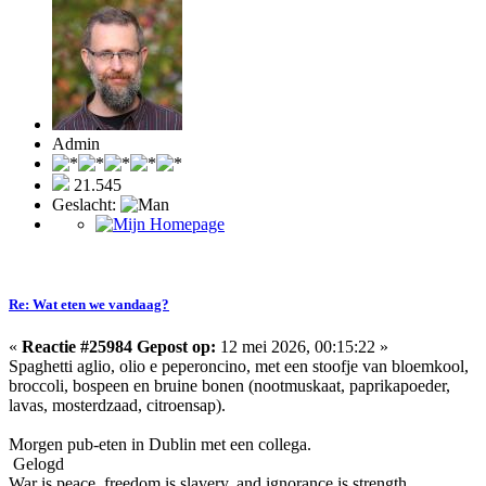
Admin
21.545
Geslacht:
Re: Wat eten we vandaag?
«
Reactie #25984 Gepost op:
12 mei 2026, 00:15:22 »
Spaghetti aglio, olio e peperoncino, met een stoofje van bloemkool,
broccoli, bospeen en bruine bonen (nootmuskaat, paprikapoeder,
lavas, mosterdzaad, citroensap).
Morgen pub-eten in Dublin met een collega.
Gelogd
War is peace, freedom is slavery, and ignorance is strength