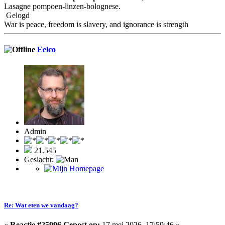
Lasagne pompoen-linzen-bolognese.
Gelogd
War is peace, freedom is slavery, and ignorance is strength
Eelco
Admin
21.545
Geslacht:
Re: Wat eten we vandaag?
«
Reactie #25996 Gepost op:
17 mei 2026, 17:59:46 »