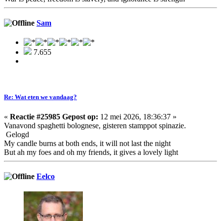
Sam
7.655
Re: Wat eten we vandaag?
«
Reactie #25985 Gepost op:
12 mei 2026, 18:36:37 »
Vanavond spaghetti bolognese, gisteren stamppot spinazie.
Gelogd
My candle burns at both ends, it will not last the night
But ah my foes and oh my friends, it gives a lovely light
Eelco