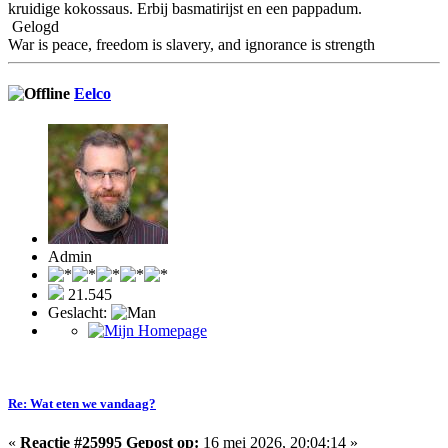
kruidige kokossaus. Erbij basmatirijst en een pappadum.
Gelogd
War is peace, freedom is slavery, and ignorance is strength
Eelco
Admin
21.545
Geslacht:
Re: Wat eten we vandaag?
«
Reactie #25995 Gepost op:
16 mei 2026, 20:04:14 »