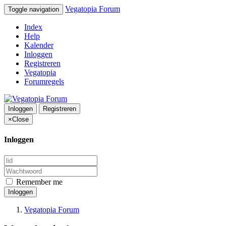
Vegatopia Forum
Toggle navigation
Index
Help
Kalender
Inloggen
Registreren
Vegatopia
Forumregels
Inloggen
Registreren
×
Close
Inloggen
Remember me
Inloggen
Vegatopia Forum