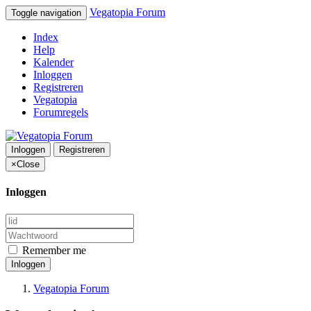
Vegatopia Forum
Toggle navigation
Index
Help
Kalender
Inloggen
Registreren
Vegatopia
Forumregels
Inloggen
Registreren
×
Close
Inloggen
Remember me
Inloggen
Vegatopia Forum