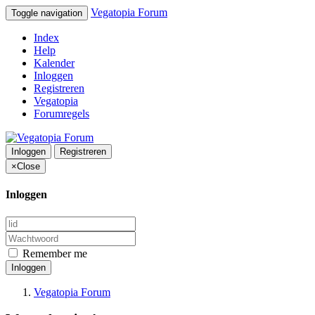
Vegatopia Forum
Toggle navigation
Index
Help
Kalender
Inloggen
Registreren
Vegatopia
Forumregels
Inloggen
Registreren
×
Close
Inloggen
Remember me
Inloggen
Vegatopia Forum