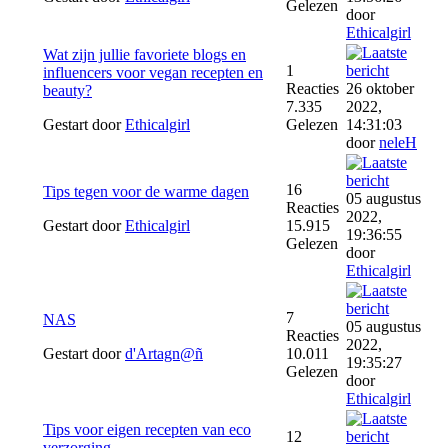
Gelezen
door
Ethicalgirl
Wat zijn jullie favoriete blogs en
1
influencers voor vegan recepten en
Reacties
26 oktober
beauty?
7.335
2022,
Gestart door
Ethicalgirl
Gelezen
14:31:03
door
neleH
16
Tips tegen voor de warme dagen
05 augustus
Reacties
2022,
Gestart door
Ethicalgirl
15.915
19:36:55
Gelezen
door
Ethicalgirl
7
NAS
05 augustus
Reacties
2022,
Gestart door
d'Artagn@ñ
10.011
19:35:27
Gelezen
door
Ethicalgirl
Tips voor eigen recepten van eco
12
verzorging