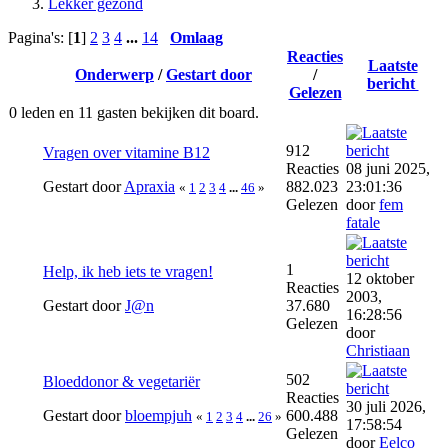
Lekker gezond
Pagina's: [
1
]
2
3
4
...
14
Omlaag
Reacties
Laatste
Onderwerp
/
Gestart door
/
bericht
Gelezen
0 leden en 11 gasten bekijken dit board.
912
Vragen over vitamine B12
Reacties
08 juni 2025,
Gestart door
Apraxia
882.023
23:01:36
«
1
2
3
4
...
46
»
Gelezen
door
fem
fatale
1
Help, ik heb iets te vragen!
12 oktober
Reacties
2003,
Gestart door
J@n
37.680
16:28:56
Gelezen
door
Christiaan
502
Bloeddonor & vegetariër
Reacties
30 juli 2026,
Gestart door
bloempjuh
600.488
«
1
2
3
4
...
26
»
17:58:54
Gelezen
door
Eelco