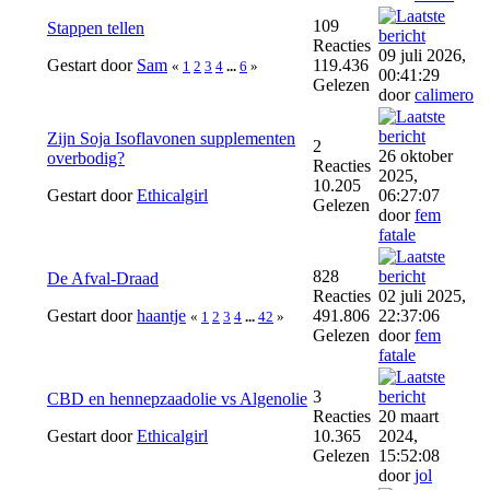
109
Stappen tellen
Reacties
09 juli 2026,
Gestart door
Sam
119.436
«
1
2
3
4
...
6
»
00:41:29
Gelezen
door
calimero
Zijn Soja Isoflavonen supplementen
2
26 oktober
overbodig?
Reacties
2025,
10.205
Gestart door
Ethicalgirl
06:27:07
Gelezen
door
fem
fatale
828
De Afval-Draad
Reacties
02 juli 2025,
Gestart door
haantje
491.806
22:37:06
«
1
2
3
4
...
42
»
Gelezen
door
fem
fatale
3
CBD en hennepzaadolie vs Algenolie
Reacties
20 maart
Gestart door
Ethicalgirl
10.365
2024,
Gelezen
15:52:08
door
jol