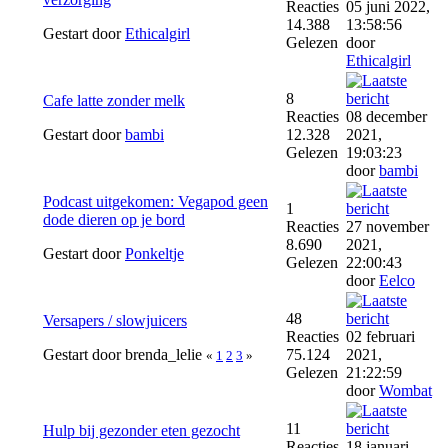
Reacties
05 juni 2022,
14.388
13:58:56
Gestart door
Ethicalgirl
Gelezen
door
Ethicalgirl
8
Cafe latte zonder melk
Reacties
08 december
Gestart door
bambi
12.328
2021,
Gelezen
19:03:23
door
bambi
Podcast uitgekomen: Vegapod geen
1
dode dieren op je bord
Reacties
27 november
8.690
2021,
Gestart door
Ponkeltje
Gelezen
22:00:43
door
Eelco
48
Versapers / slowjuicers
Reacties
02 februari
Gestart door brenda_lelie
75.124
2021,
«
1
2
3
»
Gelezen
21:22:59
door
Wombat
11
Hulp bij gezonder eten gezocht
Reacties
18 januari