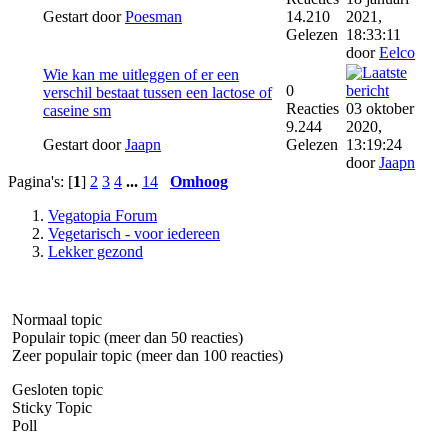
Gestart door
Poesman
14.210
2021,
Gelezen
18:33:11
door
Eelco
Wie kan me uitleggen of er een
0
verschil bestaat tussen een lactose of
Reacties
03 oktober
caseine sm
9.244
2020,
Gestart door
Jaapn
Gelezen
13:19:24
door
Jaapn
Pagina's: [
1
]
2
3
4
...
14
Omhoog
Vegatopia Forum
Vegetarisch - voor iedereen
Lekker gezond
Normaal topic
Populair topic (meer dan 50 reacties)
Zeer populair topic (meer dan 100 reacties)
Gesloten topic
Sticky Topic
Poll