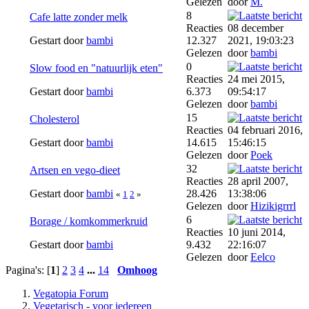
Gelezen
door
M.
8
Cafe latte zonder melk
Reacties
08 december
Gestart door
bambi
12.327
2021, 19:03:23
Gelezen
door
bambi
0
Slow food en "natuurlijk eten"
Reacties
24 mei 2015,
Gestart door
bambi
6.373
09:54:17
Gelezen
door
bambi
15
Cholesterol
Reacties
04 februari 2016,
Gestart door
bambi
14.615
15:46:15
Gelezen
door
Poek
32
Artsen en vego-dieet
Reacties
28 april 2007,
Gestart door
bambi
28.426
13:38:06
«
1
2
»
Gelezen
door
Hizikigrrrl
6
Borage / komkommerkruid
Reacties
10 juni 2014,
Gestart door
bambi
9.432
22:16:07
Gelezen
door
Eelco
Pagina's: [
1
]
2
3
4
...
14
Omhoog
Vegatopia Forum
Vegetarisch - voor iedereen