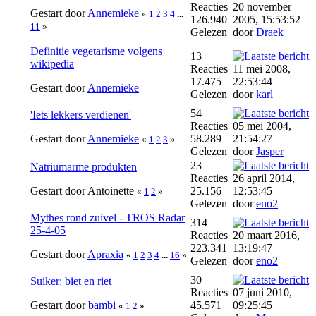
Reacties
20 november
Gestart door
Annemieke
«
1
2
3
4
...
126.940
2005, 15:53:52
11
»
Gelezen
door
Draek
Definitie vegetarisme volgens
13
wikipedia
Reacties
11 mei 2008,
17.475
22:53:44
Gestart door
Annemieke
Gelezen
door
karl
54
'Iets lekkers verdienen'
Reacties
05 mei 2004,
Gestart door
Annemieke
58.289
21:54:27
«
1
2
3
»
Gelezen
door
Jasper
23
Natriumarme produkten
Reacties
26 april 2014,
Gestart door Antoinette
25.156
12:53:45
«
1
2
»
Gelezen
door
eno2
Mythes rond zuivel - TROS Radar
314
25-4-05
Reacties
20 maart 2016,
223.341
13:19:47
Gestart door
Apraxia
«
1
2
3
4
...
16
»
Gelezen
door
eno2
30
Suiker: biet en riet
Reacties
07 juni 2010,
Gestart door
bambi
45.571
09:25:45
«
1
2
»