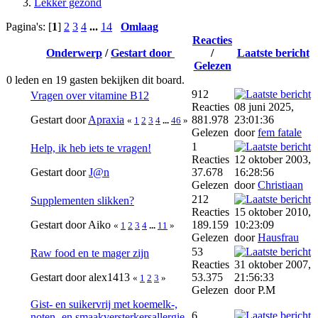
Lekker gezond
Pagina's: [
1
]
2
3
4
...
14
Omlaag
Reacties
Onderwerp
/
Gestart door
/
Laatste bericht
Gelezen
0 leden en 19 gasten bekijken dit board.
912
Vragen over vitamine B12
Reacties
08 juni 2025,
Gestart door
Apraxia
881.978
23:01:36
«
1
2
3
4
...
46
»
Gelezen
door
fem fatale
1
Help, ik heb iets te vragen!
Reacties
12 oktober 2003,
Gestart door
J@n
37.678
16:28:56
Gelezen
door
Christiaan
212
Supplementen slikken?
Reacties
15 oktober 2010,
Gestart door Aiko
189.159
10:23:09
«
1
2
3
4
...
11
»
Gelezen
door
Hausfrau
53
Raw food en te mager zijn
Reacties
31 oktober 2007,
Gestart door alex1413
53.375
21:56:33
«
1
2
3
»
Gelezen
door P.M
Gist- en suikervrij met koemelk-,
6
noten- en smaakversterkersallergie,