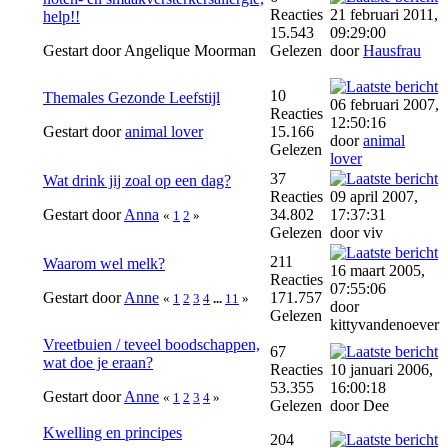
Reacties
21 februari 2011,
help!!
15.543
09:29:00
Gestart door Angelique Moorman
Gelezen
door
Hausfrau
10
Themales Gezonde Leefstijl
06 februari 2007,
Reacties
12:50:16
Gestart door
animal lover
15.166
door
animal
Gelezen
lover
37
Wat drink jij zoal op een dag?
Reacties
09 april 2007,
Gestart door
Anna
34.802
17:37:31
«
1
2
»
Gelezen
door viv
211
Waarom wel melk?
16 maart 2005,
Reacties
07:55:06
Gestart door
Anne
171.757
«
1
2
3
4
...
11
»
door
Gelezen
kittyvandenoever
Vreetbuien / teveel boodschappen,
67
wat doe je eraan?
Reacties
10 januari 2006,
53.355
16:00:18
Gestart door
Anne
«
1
2
3
4
»
Gelezen
door Dee
Kwelling en principes
204