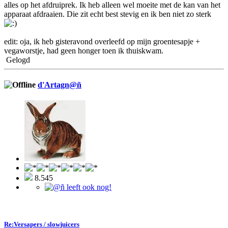
alles op het afdruiprek. Ik heb alleen wel moeite met de kan van het
apparaat afdraaien. Die zit echt best stevig en ik ben niet zo sterk
edit: oja, ik heb gisteravond overleefd op mijn groentesapje +
vegaworstje, had geen honger toen ik thuiskwam.
Gelogd
d'Artagn@ñ
8.545
Re:Versapers / slowjuicers