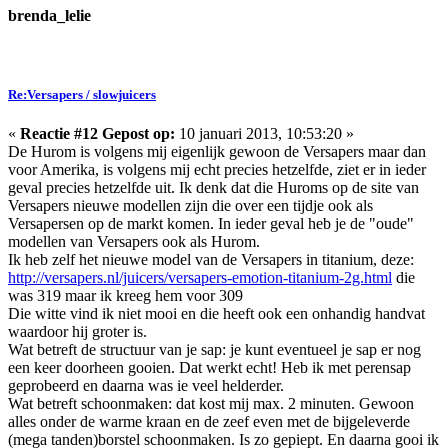
brenda_lelie
Re:Versapers / slowjuicers
«
Reactie #12 Gepost op:
10 januari 2013, 10:53:20 »
De Hurom is volgens mij eigenlijk gewoon de Versapers maar dan
voor Amerika, is volgens mij echt precies hetzelfde, ziet er in ieder
geval precies hetzelfde uit. Ik denk dat die Huroms op de site van
Versapers nieuwe modellen zijn die over een tijdje ook als
Versapersen op de markt komen. In ieder geval heb je de "oude"
modellen van Versapers ook als Hurom.
Ik heb zelf het nieuwe model van de Versapers in titanium, deze:
http://versapers.nl/juicers/versapers-emotion-titanium-2g.html
die
was 319 maar ik kreeg hem voor 309
Die witte vind ik niet mooi en die heeft ook een onhandig handvat
waardoor hij groter is.
Wat betreft de structuur van je sap: je kunt eventueel je sap er nog
een keer doorheen gooien. Dat werkt echt! Heb ik met perensap
geprobeerd en daarna was ie veel helderder.
Wat betreft schoonmaken: dat kost mij max. 2 minuten. Gewoon
alles onder de warme kraan en de zeef even met de bijgeleverde
(mega tanden)borstel schoonmaken. Is zo gepiept. En daarna gooi ik