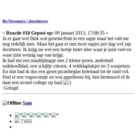
Re:Versapers / slowjuicers
«
Reactie #10 Gepost op:
09 januari 2013, 17:08:35 »
Ja er gaat wel flink wat groente/fruit in een sapje maar het valt me
nog redelijk mee. Maar het gaat er met twee sapjes per dag wel rap
doorheen. Ik krijg nu wel een beetje beter idee waar je juist veel en
waar juist weinig sap van krijgt.
Ik had net een maaltijdsapje met 2 kleine peren, anderhalf
rodekoolblad, een schijfje citroen, 4 veldslaplukjes en 3 waspenen.
En dan had ik dus een groot picardieglas helemaal tot de rand vol.
Had er een vegaworstje en wat appelmoes bij, ben benieuwd of ik
daar een avond college op haal
Gelogd
Sam
7.655