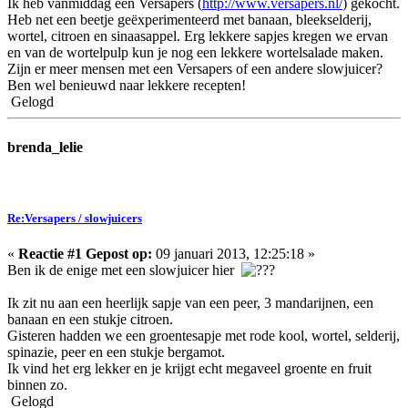
Ik heb vanmiddag een Versapers (
http://www.versapers.nl/
) gekocht.
Heb net een beetje geëxperimenteerd met banaan, bleekselderij,
wortel, citroen en sinaasappel. Erg lekkere sapjes kregen we ervan
en van de wortelpulp kun je nog een lekkere wortelsalade maken.
Zijn er meer mensen met een Versapers of een andere slowjuicer?
Ben wel benieuwd naar lekkere recepten!
Gelogd
brenda_lelie
Re:Versapers / slowjuicers
«
Reactie #1 Gepost op:
09 januari 2013, 12:25:18 »
Ben ik de enige met een slowjuicer hier
Ik zit nu aan een heerlijk sapje van een peer, 3 mandarijnen, een
banaan en een stukje citroen.
Gisteren hadden we een groentesapje met rode kool, wortel, selderij,
spinazie, peer en een stukje bergamot.
Ik vind het erg lekker en je krijgt echt megaveel groente en fruit
binnen zo.
Gelogd