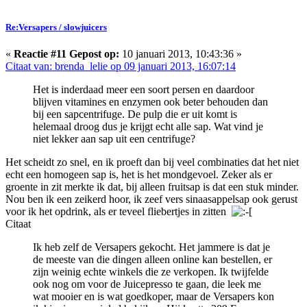
Re:Versapers / slowjuicers
«
Reactie #11 Gepost op:
10 januari 2013, 10:43:36 »
Citaat van: brenda_lelie op 09 januari 2013, 16:07:14
Het is inderdaad meer een soort persen en daardoor
blijven vitamines en enzymen ook beter behouden dan
bij een sapcentrifuge. De pulp die er uit komt is
helemaal droog dus je krijgt echt alle sap. Wat vind je
niet lekker aan sap uit een centrifuge?
Het scheidt zo snel, en ik proeft dan bij veel combinaties dat het niet
echt een homogeen sap is, het is het mondgevoel. Zeker als er
groente in zit merkte ik dat, bij alleen fruitsap is dat een stuk minder.
Nou ben ik een zeikerd hoor, ik zeef vers sinaasappelsap ook gerust
voor ik het opdrink, als er teveel fliebertjes in zitten
Citaat
Ik heb zelf de Versapers gekocht. Het jammere is dat je
de meeste van die dingen alleen online kan bestellen, er
zijn weinig echte winkels die ze verkopen. Ik twijfelde
ook nog om voor de Juicepresso te gaan, die leek me
wat mooier en is wat goedkoper, maar de Versapers kon