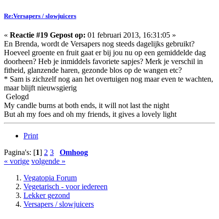
Re:Versapers / slowjuicers
«
Reactie #19 Gepost op:
01 februari 2013, 16:31:05 »
En Brenda, wordt de Versapers nog steeds dagelijks gebruikt?
Hoeveel groente en fruit gaat er bij jou nu op een gemiddelde dag
doorheen? Heb je inmiddels favoriete sapjes? Merk je verschil in
fitheid, glanzende haren, gezonde blos op de wangen etc?
* Sam is zichzelf nog aan het overtuigen nog maar even te wachten,
maar blijft nieuwsgierig
Gelogd
My candle burns at both ends, it will not last the night
But ah my foes and oh my friends, it gives a lovely light
Print
Pagina's: [
1
]
2
3
Omhoog
« vorige
volgende »
Vegatopia Forum
Vegetarisch - voor iedereen
Lekker gezond
Versapers / slowjuicers