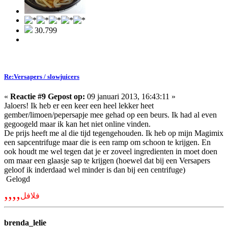
30.799
Re:Versapers / slowjuicers
«
Reactie #9 Gepost op:
09 januari 2013, 16:43:11 »
Jaloers! Ik heb er een keer een heel lekker heet
gember/limoen/pepersapje mee gehad op een beurs. Ik had al even
gegoogeld maar ik kan het niet online vinden.
De prijs heeft me al die tijd tegengehouden. Ik heb op mijn Magimix
een sapcentrifuge maar die is een ramp om schoon te krijgen. En
ook houdt me wel tegen dat je er zoveel ingredienten in moet doen
om maar een glaasje sap te krijgen (hoewel dat bij een Versapers
geloof ik inderdaad wel minder is dan bij een centrifuge)
Gelogd
,,,,
فلافل
brenda_lelie