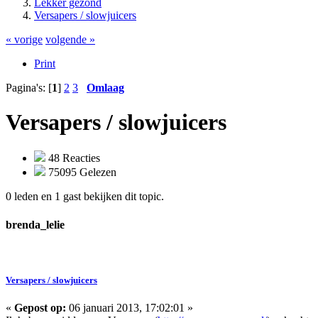
Lekker gezond
Versapers / slowjuicers
« vorige
volgende »
Print
Pagina's: [
1
]
2
3
Omlaag
Versapers / slowjuicers
48 Reacties
75095 Gelezen
0 leden en 1 gast bekijken dit topic.
brenda_lelie
Versapers / slowjuicers
«
Gepost op:
06 januari 2013, 17:02:01 »