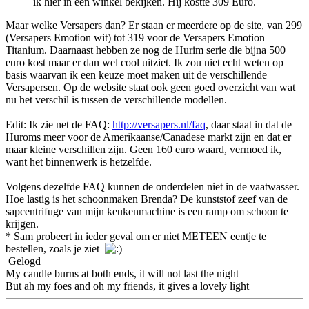
ik hier in een winkel bekijken. Hij kostte 309 Euro.
Maar welke Versapers dan? Er staan er meerdere op de site, van 299
(Versapers Emotion wit) tot 319 voor de Versapers Emotion
Titanium. Daarnaast hebben ze nog de Hurim serie die bijna 500
euro kost maar er dan wel cool uitziet. Ik zou niet echt weten op
basis waarvan ik een keuze moet maken uit de verschillende
Versapersen. Op de website staat ook geen goed overzicht van wat
nu het verschil is tussen de verschillende modellen.
Edit: Ik zie net de FAQ:
http://versapers.nl/faq
, daar staat in dat de
Huroms meer voor de Amerikaanse/Canadese markt zijn en dat er
maar kleine verschillen zijn. Geen 160 euro waard, vermoed ik,
want het binnenwerk is hetzelfde.
Volgens dezelfde FAQ kunnen de onderdelen niet in de vaatwasser.
Hoe lastig is het schoonmaken Brenda? De kunststof zeef van de
sapcentrifuge van mijn keukenmachine is een ramp om schoon te
krijgen.
* Sam probeert in ieder geval om er niet METEEN eentje te
bestellen, zoals je ziet
Gelogd
My candle burns at both ends, it will not last the night
But ah my foes and oh my friends, it gives a lovely light