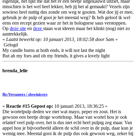
eigenlijk, het lijkt me dat het er een beetje uitgekauwd uitziet, maar
misschien is het wel heel lekker, heb jij het al gemaakt? Vezels zijn
sowieso heel nuttig dus zonde om weg te gooien. Wat doe jij er mee,
gebruik je de pulp of gooi je het meestal weg? Ik heb geloof ik wel
eens een recept gezien waar ze het in bolognese saus verstoppen.
Op
deze site
en
deze
staan wat ideeen maar het klinkt (nog) niet zo
aantrekkelijk.
«
Laatst bewerkt op: 10 januari 2013, 18:02:58 door Sam
»
Gelogd
My candle burns at both ends, it will not last the night
But ah my foes and oh my friends, it gives a lovely light
brenda_lelie
Re:Versapers / slowjuicers
«
Reactie #15 Gepost op:
10 januari 2013, 18:36:25 »
Die wortelpulp deden we met wat mayo, peper en zout. Het is
gewoon een beetje droge wortelrasp. Maar van wortel hou je ook
relatief veel pulp over, het is dus niet echt heel pulpig zeg maar. Van
appel hou je bijvoorbeeld alleen de schil over in de pulp, daar kun je
weinig mee. Meestal gooi ik de pulp dus ook gewoon weg, zeker bij