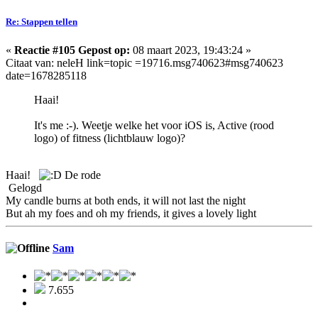
Re: Stappen tellen
«
Reactie #105 Gepost op:
08 maart 2023, 19:43:24 »
Citaat van: neleH link=topic =19716.msg740623#msg740623
date=1678285118
Haai!
It's me :-). Weetje welke het voor iOS is, Active (rood
logo) of fitness (lichtblauw logo)?
Haai!
De rode
Gelogd
My candle burns at both ends, it will not last the night
But ah my foes and oh my friends, it gives a lovely light
Sam
7.655