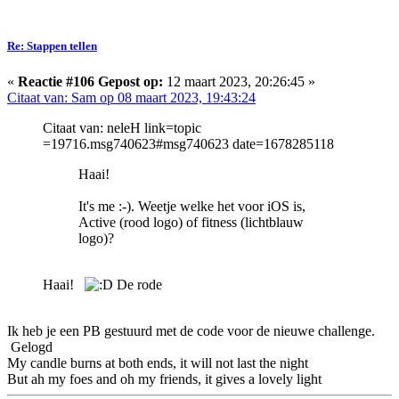
Re: Stappen tellen
«
Reactie #106 Gepost op:
12 maart 2023, 20:26:45 »
Citaat van: Sam op 08 maart 2023, 19:43:24
Citaat van: neleH link=topic
=19716.msg740623#msg740623 date=1678285118
Haai!
It's me :-). Weetje welke het voor iOS is,
Active (rood logo) of fitness (lichtblauw
logo)?
Haai!
De rode
Ik heb je een PB gestuurd met de code voor de nieuwe challenge.
Gelogd
My candle burns at both ends, it will not last the night
But ah my foes and oh my friends, it gives a lovely light