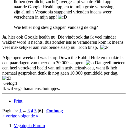
Ik ben (verplicht, zucht!) overgestapt van de Fitbit app
naar de Google Health app, en tot mijn grote verrassing
zijn al mijn Vegatopia stappentel vrienden ineens weer
verschenen in mijn app!
Wie telt er nog stevig stappen vandaag de dag?
Ja, hier ook Google health nu. Die vindt ook dat ik veel minder
wakker word 's nachts, dus zonder iets te veranderen kom ik ineens
veel makkelijker aan voldoende slaap nu. Toch knap.
Afgelopen weekend was ik op Down the Rabbit Hole en maakte ik
een paar dagen van meer dan 30.000 stappen.
Dat geeft meteen
een heel vertekend beeld van mijn activiteitsniveau, want ik heb
normaal gesproken denk ik nog geen 10.000 gemiddeld per dag.
Gelogd
Ik wil vega bananenschuimpjes.
Print
Pagina's:
1
...
3
4
5
[
6
]
Omhoog
« vorige
volgende »
Vegatopia Forum