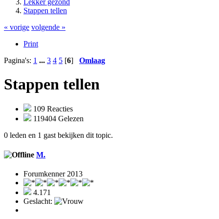
Lekker gezond
Stappen tellen
« vorige
volgende »
Print
Pagina's:
1
...
3
4
5
[
6
]
Omlaag
Stappen tellen
109 Reacties
119404 Gelezen
0 leden en 1 gast bekijken dit topic.
M.
Forumkenner 2013
4.171
Geslacht: