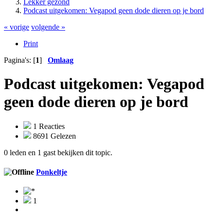
Lekker gezond
Podcast uitgekomen: Vegapod geen dode dieren op je bord
« vorige
volgende »
Print
Pagina's: [
1
]
Omlaag
Podcast uitgekomen: Vegapod
geen dode dieren op je bord
1 Reacties
8691 Gelezen
0 leden en 1 gast bekijken dit topic.
Ponkeltje
1