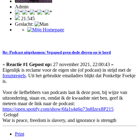
Admin
21.545
Geslacht:
Re: Podcast uitgekomen: Vegapod geen dode dieren op je bord
«
Reactie #1 Gepost op:
27 november 2021, 22:00:43 »
Eigenlijk is reclame voor de eigen site (of podcast) in strijd met de
forumregels
. Uit het gebruikte emailadres blijkt dat Ponkeltje Foekje
is.
Voor de liefhebbers van podcasts laat ik deze post, bij wijze van
uitzondering, staan en, omdat ik de kwaadste niet ben, geef ik
meteen maar de link naar de podcast:
https://open.spotify.com/show/6fa1s4g6q73n8Izex8P215
Gelogd
War is peace, freedom is slavery, and ignorance is strength
Print