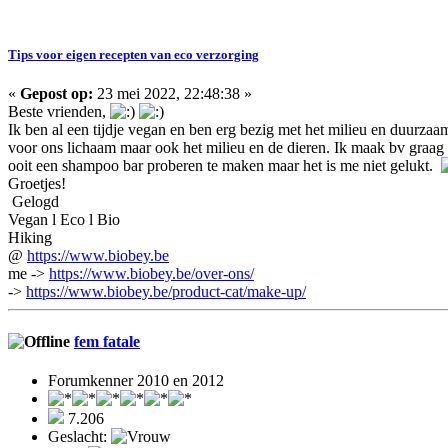
Tips voor eigen recepten van eco verzorging
«
Gepost op:
23 mei 2022, 22:48:38 »
Beste vrienden,
Ik ben al een tijdje vegan en ben erg bezig met het milieu en duurzaam
voor ons lichaam maar ook het milieu en de dieren. Ik maak bv graag 
ooit een shampoo bar proberen te maken maar het is me niet gelukt.
Groetjes!
Gelogd
Vegan l Eco l Bio
Hiking
@
https://www.biobey.be
me ->
https://www.biobey.be/over-ons/
->
https://www.biobey.be/product-cat/make-up/
fem fatale
Forumkenner 2010 en 2012
7.206
Geslacht: