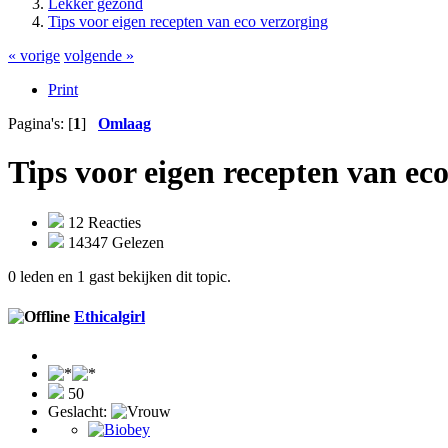
Lekker gezond
Tips voor eigen recepten van eco verzorging
« vorige
volgende »
Print
Pagina's: [
1
]
Omlaag
Tips voor eigen recepten van ec
12 Reacties
14347 Gelezen
0 leden en 1 gast bekijken dit topic.
Ethicalgirl
50
Geslacht: