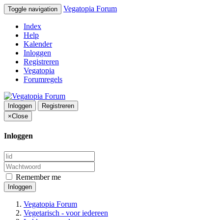
Vegatopia Forum
Toggle navigation
Index
Help
Kalender
Inloggen
Registreren
Vegatopia
Forumregels
Inloggen
Registreren
×
Close
Inloggen
Remember me
Inloggen
Vegatopia Forum
Vegetarisch - voor iedereen