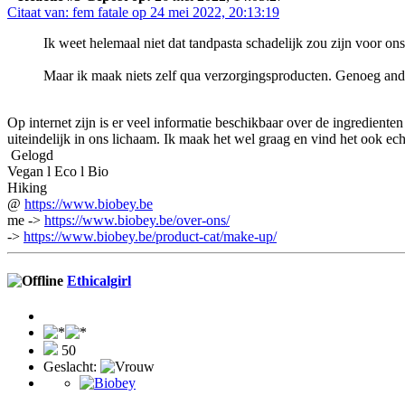
Citaat van: fem fatale op 24 mei 2022, 20:13:19
Ik weet helemaal niet dat tandpasta schadelijk zou zijn voor on
Maar ik maak niets zelf qua verzorgingsproducten. Genoeg ande
Op internet zijn is er veel informatie beschikbaar over de ingrediente
uiteindelijk in ons lichaam. Ik maak het wel graag en vind het ook echt
Gelogd
Vegan l Eco l Bio
Hiking
@
https://www.biobey.be
me ->
https://www.biobey.be/over-ons/
->
https://www.biobey.be/product-cat/make-up/
Ethicalgirl
50
Geslacht: