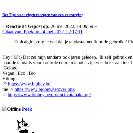
Re: Tips voor eigen recepten van eco verzorging
«
Reactie #4 Gepost op:
26 mei 2022, 14:09:59 »
Citaat van: Poek op 24 mei 2022, 22:17:11
Ethicalgirl, zorg je wel dat je tandasta met fluoride gebruikt? Fl
Hey!
Dat zei mijn tandarts ook jaren geleden. Ik zelf gebruik enke
naar de tandarts voor controle en mijn tanden zijn veel beter aan toe.
Gelogd
Vegan l Eco l Bio
Hiking
@
https://www.biobey.be
me ->
https://www.biobey.be/over-ons/
->
https://www.biobey.be/product-cat/make-up/
Poek