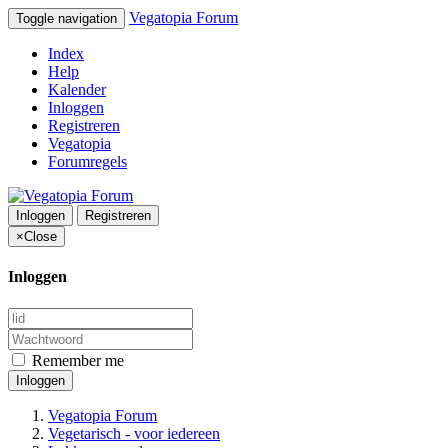
Vegatopia Forum
Toggle navigation
Index
Help
Kalender
Inloggen
Registreren
Vegatopia
Forumregels
Inloggen
Registreren
×
Close
Inloggen
Remember me
Inloggen
Vegatopia Forum
Vegetarisch - voor iedereen