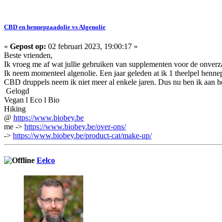
CBD en hennepzaadolie vs Algenolie
«
Gepost op:
02 februari 2023, 19:00:17 »
Beste vrienden,
Ik vroeg me af wat jullie gebruiken van supplementen voor de onverz
Ik neem momenteel algenolie. Een jaar geleden at ik 1 theelpel henne
CBD druppels neem ik niet meer al enkele jaren. Dus nu ben ik aan h
Gelogd
Vegan l Eco l Bio
Hiking
@
https://www.biobey.be
me ->
https://www.biobey.be/over-ons/
->
https://www.biobey.be/product-cat/make-up/
Eelco