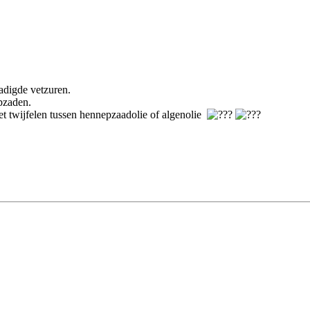
adigde vetzuren.
pzaden.
et twijfelen tussen hennepzaadolie of algenolie