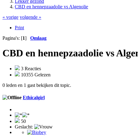
Lekker gezond
CBD en hennepzaadolie vs Algenolie
« vorige
volgende »
Print
Pagina's: [
1
]
Omlaag
CBD en hennepzaadolie vs Algen
3 Reacties
10355 Gelezen
0 leden en 1 gast bekijken dit topic.
Ethicalgirl
50
Geslacht: