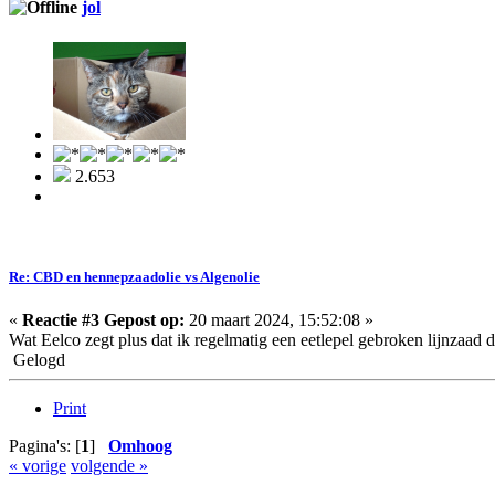
jol
2.653
Re: CBD en hennepzaadolie vs Algenolie
«
Reactie #3 Gepost op:
20 maart 2024, 15:52:08 »
Wat Eelco zegt plus dat ik regelmatig een eetlepel gebroken lijnzaad 
Gelogd
Print
Pagina's: [
1
]
Omhoog
« vorige
volgende »