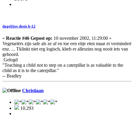
dagelijxe dosis b-12
«
Reactie #46 Gepost op:
10 november 2002, 11:29:00 »
Vegetariërs zijn safe als ze af en toe een eitje eten maar ei vermindert
enz. ... Tklinkt niet erg logisch, kheb er alleszins nog nooit iets van
gehoord.
Gelogd
"Teaching a child not to step on a caterpillar is as valuable to the
child as it is to the caterpillar."
-- Bradley
Christiaan
10.293