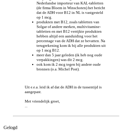
Nederlandse importeur van KAL-tabletten
(de firma Bloem in Winschoten) het bericht
dat de ADH voor B12 in NL is vastgesteld
op 1 mcg.
produkten met B12, zoals tabletten van
Solgar of andere merken, multivitamine-
tabletten en met B12 verrijkte produkten
hebben altijd een aanduiding voor het
percentage van de ADH dat ze bevatten. Na
terugrekening kom ik bij alle produkten uit
op 1 mcg B12.
meer dan 5 jaar geleden (ik heb nog oude
verpakkingen) was dit 2 mcg.
ook kom ik 2 mcg tegen bij andere oude
bronnen (o.a. Michel Post).
Uit e.e.a. leid ik af dat de ADH in de tussentijd is
aangepast.
Met vriendelijk groet,
...
Gelogd