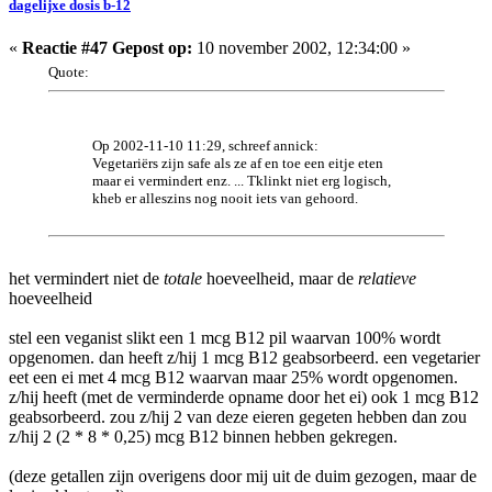
dagelijxe dosis b-12
«
Reactie #47 Gepost op:
10 november 2002, 12:34:00 »
Quote:
Op 2002-11-10 11:29, schreef annick:
Vegetariërs zijn safe als ze af en toe een eitje eten
maar ei vermindert enz. ... Tklinkt niet erg logisch,
kheb er alleszins nog nooit iets van gehoord.
het vermindert niet de
totale
hoeveelheid, maar de
relatieve
hoeveelheid
stel een veganist slikt een 1 mcg B12 pil waarvan 100% wordt
opgenomen. dan heeft z/hij 1 mcg B12 geabsorbeerd. een vegetarier
eet een ei met 4 mcg B12 waarvan maar 25% wordt opgenomen.
z/hij heeft (met de verminderde opname door het ei) ook 1 mcg B12
geabsorbeerd. zou z/hij 2 van deze eieren gegeten hebben dan zou
z/hij 2 (2 * 8 * 0,25) mcg B12 binnen hebben gekregen.
(deze getallen zijn overigens door mij uit de duim gezogen, maar de