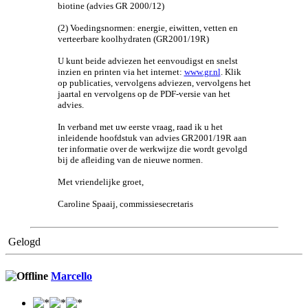
biotine (advies GR 2000/12)
(2) Voedingsnormen: energie, eiwitten, vetten en
verteerbare koolhydraten (GR2001/19R)
U kunt beide adviezen het eenvoudigst en snelst
inzien en printen via het internet:
www.gr.nl
. Klik
op publicaties, vervolgens adviezen, vervolgens het
jaartal en vervolgens op de PDF-versie van het
advies.
In verband met uw eerste vraag, raad ik u het
inleidende hoofdstuk van advies GR2001/19R aan
ter informatie over de werkwijze die wordt gevolgd
bij de afleiding van de nieuwe normen.
Met vriendelijke groet,
Caroline Spaaij, commissiesecretaris
Gelogd
Marcello