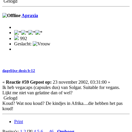
Gelogd
Apraxia
992
Geslacht:
dagelijxe dosis b-12
«
Reactie #59 Gepost op:
23 november 2002, 03:31:00 »
Ik heb vegacaps (capsules dus) van Solgar. Suitable for vegans.
Lijkt me niet van gelatine dan of wel?
Gelogd
Koud? Wat nou koud? De kindjes in Afrika....die hebben het pas
koud!
Print
Pagina's:
1
2
[
3
]
4
5
6
...
46
Omhoog