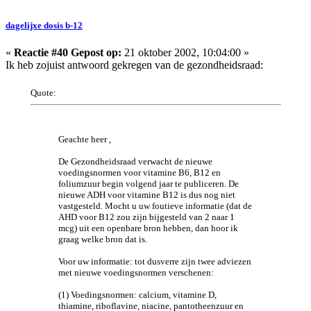
dagelijxe dosis b-12
«
Reactie #40 Gepost op:
21 oktober 2002, 10:04:00 »
Ik heb zojuist antwoord gekregen van de gezondheidsraad:
Quote:
Geachte heer ,
De Gezondheidsraad verwacht de nieuwe
voedingsnormen voor vitamine B6, B12 en
foliumzuur begin volgend jaar te publiceren. De
nieuwe ADH voor vitamine B12 is dus nog niet
vastgesteld. Mocht u uw foutieve informatie (dat de
AHD voor B12 zou zijn bijgesteld van 2 naar 1
mcg) uit een openbare bron hebben, dan hoor ik
graag welke bron dat is.
Voor uw informatie: tot dusverre zijn twee adviezen
met nieuwe voedingsnormen verschenen:
(1) Voedingsnormen: calcium, vitamine D,
thiamine, riboflavine, niacine, pantotheenzuur en