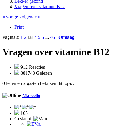
Lekker gezond
Vragen over vitamine B12
« vorige
volgende »
Print
Pagina's:
1
2
[
3
]
4
5
6
...
46
Omlaag
Vragen over vitamine B12
912 Reacties
881743 Gelezen
0 leden en 2 gasten bekijken dit topic.
Marcello
165
Geslacht: