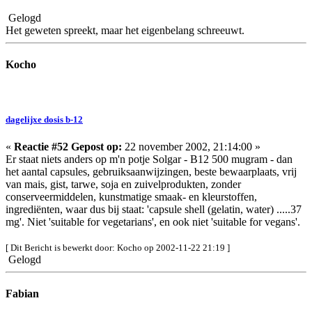
Gelogd
Het geweten spreekt, maar het eigenbelang schreeuwt.
Kocho
dagelijxe dosis b-12
«
Reactie #52 Gepost op:
22 november 2002, 21:14:00 »
Er staat niets anders op m'n potje Solgar - B12 500 mugram - dan
het aantal capsules, gebruiksaanwijzingen, beste bewaarplaats, vrij
van mais, gist, tarwe, soja en zuivelprodukten, zonder
conserveermiddelen, kunstmatige smaak- en kleurstoffen,
ingrediënten, waar dus bij staat: 'capsule shell (gelatin, water) .....37
mg'. Niet 'suitable for vegetarians', en ook niet 'suitable for vegans'.
[ Dit Bericht is bewerkt door: Kocho op 2002-11-22 21:19 ]
Gelogd
Fabian