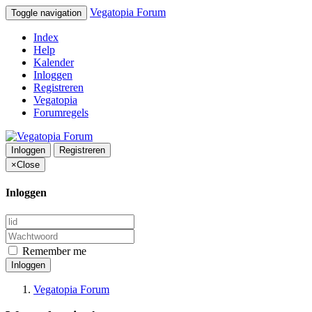
Vegatopia Forum
Toggle navigation
Index
Help
Kalender
Inloggen
Registreren
Vegatopia
Forumregels
Inloggen
Registreren
×
Close
Inloggen
Remember me
Inloggen
Vegatopia Forum