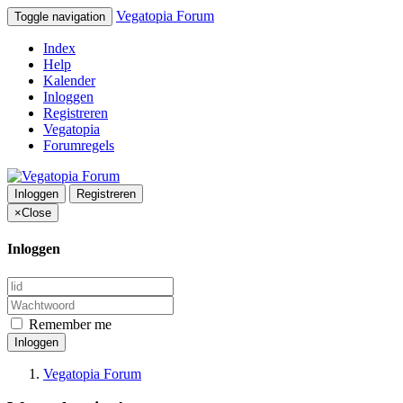
Vegatopia Forum
Toggle navigation
Index
Help
Kalender
Inloggen
Registreren
Vegatopia
Forumregels
Inloggen
Registreren
×
Close
Inloggen
Remember me
Inloggen
Vegatopia Forum