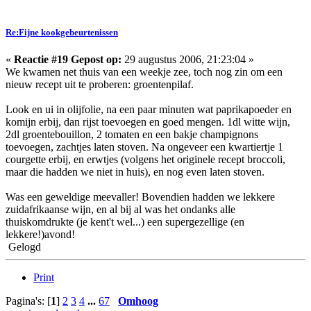
Re:Fijne kookgebeurtenissen
«
Reactie #19 Gepost op:
29 augustus 2006, 21:23:04 »
We kwamen net thuis van een weekje zee, toch nog zin om een
nieuw recept uit te proberen: groentenpilaf.
Look en ui in olijfolie, na een paar minuten wat paprikapoeder en
komijn erbij, dan rijst toevoegen en goed mengen. 1dl witte wijn,
2dl groentebouillon, 2 tomaten en een bakje champignons
toevoegen, zachtjes laten stoven. Na ongeveer een kwartiertje 1
courgette erbij, en erwtjes (volgens het originele recept broccoli,
maar die hadden we niet in huis), en nog even laten stoven.
Was een geweldige meevaller! Bovendien hadden we lekkere
zuidafrikaanse wijn, en al bij al was het ondanks alle
thuiskomdrukte (je kent't wel...) een supergezellige (en
lekkere!)avond!
Gelogd
Print
Pagina's: [
1
]
2
3
4
...
67
Omhoog