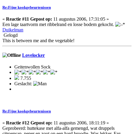
Re:Fijne kookgebeurtenissen
«
Reactie #11 Gepost op:
11 augustus 2006, 17:31:05 »
Een lage taartvorm met ribbelrand en losse bodem gekocht.
Duikelman
Gelogd
This is between me and the vegetable!
Lovelocker
Geitenwollen Sock
7.755
Geslacht:
Re:Fijne kookgebeurtenissen
«
Reactie #12 Gepost op:
11 augustus 2006, 18:11:19 »
Geprobeerd: huttekase met alfa-alfa gemengd, wat druppels
citroensap, peper en zout op een hard broodje. Was lekker. Erg