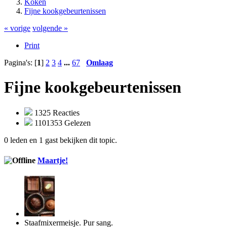
Koken
Fijne kookgebeurtenissen
« vorige
volgende »
Print
Pagina's: [
1
]
2
3
4
...
67
Omlaag
Fijne kookgebeurtenissen
1325 Reacties
1101353 Gelezen
0 leden en 1 gast bekijken dit topic.
Maartje!
Staafmixermeisje. Pur sang.