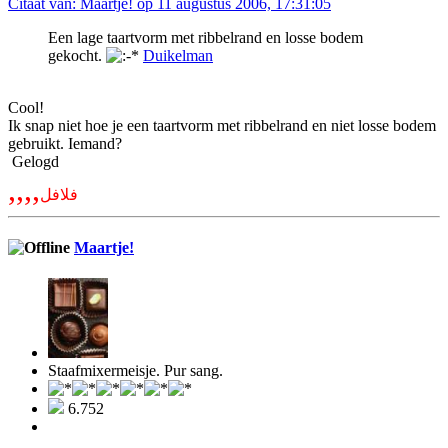
Citaat van: Maartje! op 11 augustus 2006, 17:31:05
Een lage taartvorm met ribbelrand en losse bodem
gekocht.
Duikelman
Cool!
Ik snap niet hoe je een taartvorm met ribbelrand en niet losse bodem
gebruikt. Iemand?
Gelogd
,,,,
فلافل
Maartje!
Staafmixermeisje. Pur sang.
6.752