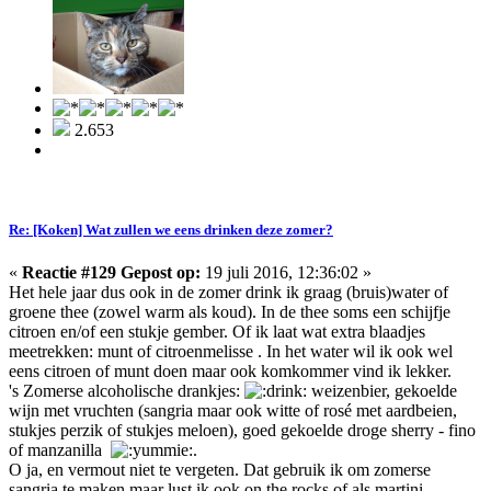
2.653
Re: [Koken] Wat zullen we eens drinken deze zomer?
«
Reactie #129 Gepost op:
19 juli 2016, 12:36:02 »
Het hele jaar dus ook in de zomer drink ik graag (bruis)water of
groene thee (zowel warm als koud). In de thee soms een schijfje
citroen en/of een stukje gember. Of ik laat wat extra blaadjes
meetrekken: munt of citroenmelisse . In het water wil ik ook wel
eens citroen of munt doen maar ook komkommer vind ik lekker.
's Zomerse alcoholische drankjes:
weizenbier, gekoelde
wijn met vruchten (sangria maar ook witte of rosé met aardbeien,
stukjes perzik of stukjes meloen), goed gekoelde droge sherry - fino
of manzanilla
.
O ja, en vermout niet te vergeten. Dat gebruik ik om zomerse
sangria te maken maar lust ik ook on the rocks of als martini