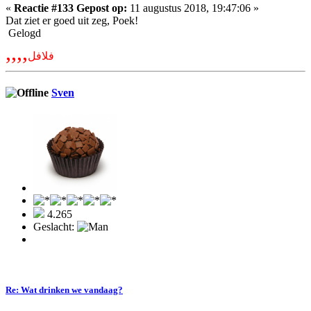
«
Reactie #133 Gepost op:
11 augustus 2018, 19:47:06 »
Dat ziet er goed uit zeg, Poek!
Gelogd
,,,,
فلافل
Sven
4.265
Geslacht:
Re: Wat drinken we vandaag?