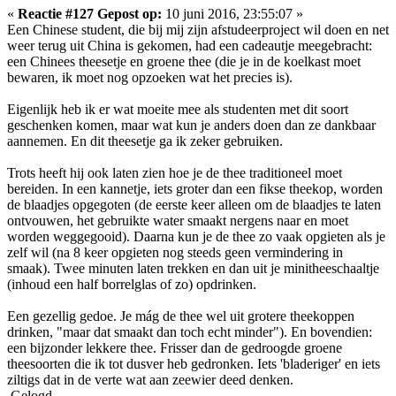
«
Reactie #127 Gepost op:
10 juni 2016, 23:55:07 »
Een Chinese student, die bij mij zijn afstudeerproject wil doen en net
weer terug uit China is gekomen, had een cadeautje meegebracht:
een Chinees theesetje en groene thee (die je in de koelkast moet
bewaren, ik moet nog opzoeken wat het precies is).
Eigenlijk heb ik er wat moeite mee als studenten met dit soort
geschenken komen, maar wat kun je anders doen dan ze dankbaar
aannemen. En dit theesetje ga ik zeker gebruiken.
Trots heeft hij ook laten zien hoe je de thee traditioneel moet
bereiden. In een kannetje, iets groter dan een fikse theekop, worden
de blaadjes opgegoten (de eerste keer alleen om de blaadjes te laten
ontvouwen, het gebruikte water smaakt nergens naar en moet
worden weggegooid). Daarna kun je de thee zo vaak opgieten als je
zelf wil (na 8 keer opgieten nog steeds geen vermindering in
smaak). Twee minuten laten trekken en dan uit je minitheeschaaltje
(inhoud een half borrelglas of zo) opdrinken.
Een gezellig gedoe. Je mág de thee wel uit grotere theekoppen
drinken, "maar dat smaakt dan toch echt minder"). En bovendien:
een bijzonder lekkere thee. Frisser dan de gedroogde groene
theesoorten die ik tot dusver heb gedronken. Iets 'bladeriger' en iets
ziltigs dat in de verte wat aan zeewier deed denken.
Gelogd