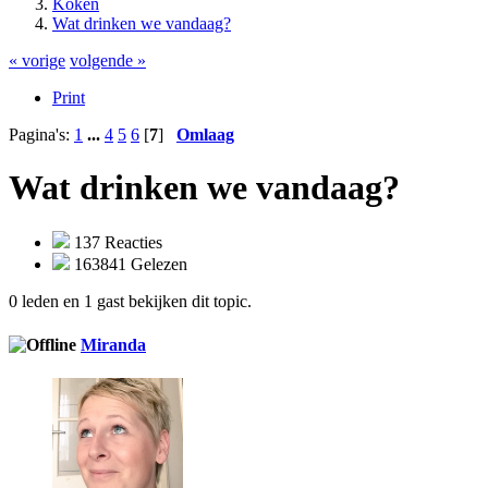
Koken
Wat drinken we vandaag?
« vorige
volgende »
Print
Pagina's:
1
...
4
5
6
[
7
]
Omlaag
Wat drinken we vandaag?
137 Reacties
163841 Gelezen
0 leden en 1 gast bekijken dit topic.
Miranda