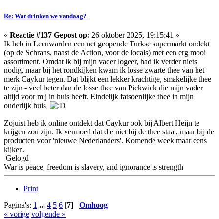
Re: Wat drinken we vandaag?
«
Reactie #137 Gepost op:
26 oktober 2025, 19:15:41 »
Ik heb in Leeuwarden een net geopende Turkse supermarkt ondekt
(op de Schrans, naast de Action, voor de locals) met een erg mooi
assortiment. Omdat ik bij mijn vader logeer, had ik verder niets
nodig, maar bij het rondkijken kwam ik losse zwarte thee van het
merk Caykur tegen. Dat blijkt een lekker krachtige, smakelijke thee
te zijn - veel beter dan de losse thee van Pickwick die mijn vader
altijd voor mij in huis heeft. Eindelijk fatsoenlijke thee in mijn
ouderlijk huis
Zojuist heb ik online ontdekt dat Caykur ook bij Albert Heijn te
krijgen zou zijn. Ik vermoed dat die niet bij de thee staat, maar bij de
producten voor 'nieuwe Nederlanders'. Komende week maar eens
kijken.
Gelogd
War is peace, freedom is slavery, and ignorance is strength
Print
Pagina's:
1
...
4
5
6
[
7
]
Omhoog
« vorige
volgende »