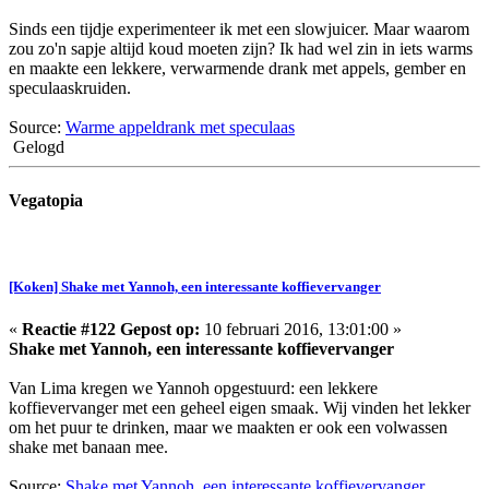
Sinds een tijdje experimenteer ik met een slowjuicer. Maar waarom
zou zo'n sapje altijd koud moeten zijn? Ik had wel zin in iets warms
en maakte een lekkere, verwarmende drank met appels, gember en
speculaaskruiden.
Source:
Warme appeldrank met speculaas
Gelogd
Vegatopia
[Koken] Shake met Yannoh, een interessante koffievervanger
«
Reactie #122 Gepost op:
10 februari 2016, 13:01:00 »
Shake met Yannoh, een interessante koffievervanger
Van Lima kregen we Yannoh opgestuurd: een lekkere
koffievervanger met een geheel eigen smaak. Wij vinden het lekker
om het puur te drinken, maar we maakten er ook een volwassen
shake met banaan mee.
Source:
Shake met Yannoh, een interessante koffievervanger