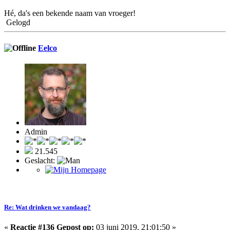
Hé, da's een bekende naam van vroeger!
Gelogd
Eelco
Admin
21.545
Geslacht:
Re: Wat drinken we vandaag?
«
Reactie #136 Gepost op:
03 juni 2019, 21:01:50 »