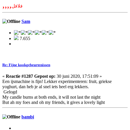
,,,,
فلافل
Sam
7.655
Re: Fijne kookgebeurtenissen
«
Reactie #1287 Gepost op:
30 juni 2020, 17:51:09 »
Een ijsmachine is fijn! Lekker experimenteren: fruit, griekse
yoghurt, dan heb je al snel iets heel erg lekkers.
Gelogd
My candle burns at both ends, it will not last the night
But ah my foes and oh my friends, it gives a lovely light
bambi