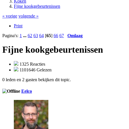
Koken
Fijne kookgebeurtenissen
« vorige
volgende »
Print
Pagina's:
1
...
62
63
64
[
65
]
66
67
Omlaag
Fijne kookgebeurtenissen
1325 Reacties
1101646 Gelezen
0 leden en 2 gasten bekijken dit topic.
Eelco