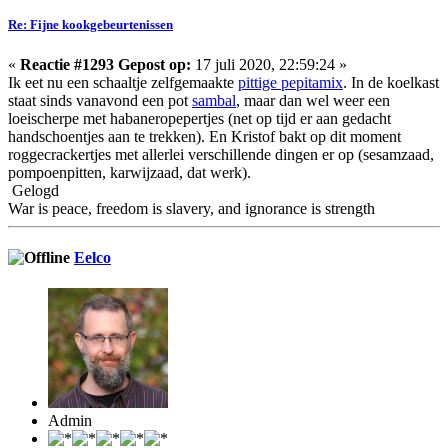
Re: Fijne kookgebeurtenissen
«
Reactie #1293 Gepost op:
17 juli 2020, 22:59:24 »
Ik eet nu een schaaltje zelfgemaakte
pittige pepitamix
. In de koelkast
staat sinds vanavond een pot
sambal
, maar dan wel weer een
loeischerpe met habaneropepertjes (net op tijd er aan gedacht
handschoentjes aan te trekken). En Kristof bakt op dit moment
roggecrackertjes met allerlei verschillende dingen er op (sesamzaad,
pompoenpitten, karwijzaad, dat werk).
Gelogd
War is peace, freedom is slavery, and ignorance is strength
Eelco
Admin