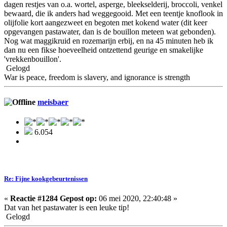
dagen restjes van o.a. wortel, asperge, bleekselderij, broccoli, venkel
bewaard, die ik anders had weggegooid. Met een teentje knoflook in
olijfolie kort aangezweet en begoten met kokend water (dit keer
opgevangen pastawater, dan is de bouillon meteen wat gebonden).
Nog wat maggikruid en rozemarijn erbij, en na 45 minuten heb ik
dan nu een fikse hoeveelheid ontzettend geurige en smakelijke
'vrekkenbouillon'.
Gelogd
War is peace, freedom is slavery, and ignorance is strength
meisbaer
6.054
Re: Fijne kookgebeurtenissen
«
Reactie #1284 Gepost op:
06 mei 2020, 22:40:48 »
Dat van het pastawater is een leuke tip!
Gelogd