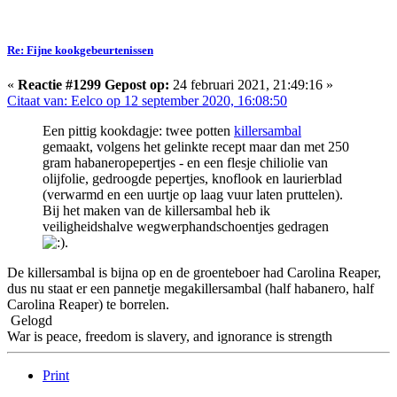
Re: Fijne kookgebeurtenissen
«
Reactie #1299 Gepost op:
24 februari 2021, 21:49:16 »
Citaat van: Eelco op 12 september 2020, 16:08:50
Een pittig kookdagje: twee potten
killersambal
gemaakt, volgens het gelinkte recept maar dan met 250
gram habaneropepertjes - en een flesje chiliolie van
olijfolie, gedroogde pepertjes, knoflook en laurierblad
(verwarmd en een uurtje op laag vuur laten pruttelen).
Bij het maken van de killersambal heb ik
veiligheidshalve wegwerphandschoentjes gedragen
.
De killersambal is bijna op en de groenteboer had Carolina Reaper,
dus nu staat er een pannetje megakillersambal (half habanero, half
Carolina Reaper) te borrelen.
Gelogd
War is peace, freedom is slavery, and ignorance is strength
Print