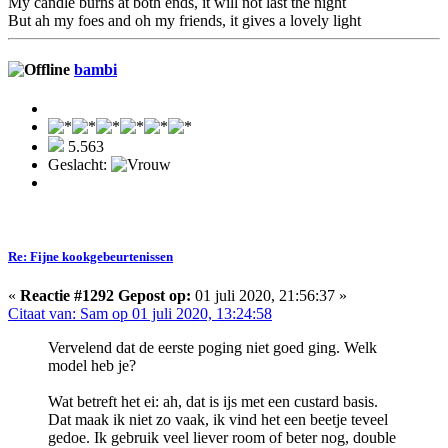
My candle burns at both ends, it will not last the night
But ah my foes and oh my friends, it gives a lovely light
bambi
5.563
Geslacht:
Re: Fijne kookgebeurtenissen
«
Reactie #1292 Gepost op:
01 juli 2020, 21:56:37 »
Citaat van: Sam op 01 juli 2020, 13:24:58
Vervelend dat de eerste poging niet goed ging. Welk
model heb je?
Wat betreft het ei: ah, dat is ijs met een custard basis.
Dat maak ik niet zo vaak, ik vind het een beetje teveel
gedoe. Ik gebruik veel liever room of beter nog, double