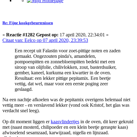
Re: Fijne kookgebeurtenissen
«
Reactie #1282 Gepost op:
17 april 2020, 22:34:01 »
Citaat van: Eelco op 07 april 2020, 23:39:53
Een recept uit Falastin voor zoet-pittige noten en zaden
gemaakt. Ongezouten pinda's, amandelen,
pompoenpitten en zonnebloempitten bedekt met een
siroop van olijfolie, chilivlokken, zout, basterdsuiker,
gember, kaneel, kurkuma een kwartier in de oven.
Resultaat: een lekker pittige pepitamix. Een beetje
vettig, dat wel, maar voor een eerste poging zeer
geslaagd.
Na een nachtje afkoelen was de pepitamix overigens helemaal niet
vettig meer - en verslavend lekker (vond ook Kristof, het glas was
verdacht snel leeg).
Op dit moment liggen er
kaasvlindertjes
in de oven, dit keer gekruid
met (naast mosterd, chilipoeder en een klein beetje geraspte kaas)
afwisselend sesamzaad, karwijzaad, nigella en lijnzaad.