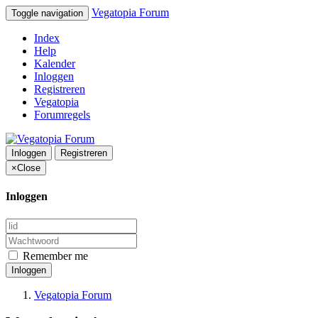
Vegatopia Forum
Toggle navigation
Index
Help
Kalender
Inloggen
Registreren
Vegatopia
Forumregels
Inloggen
Registreren
×
Close
Inloggen
Remember me
Inloggen
Vegatopia Forum