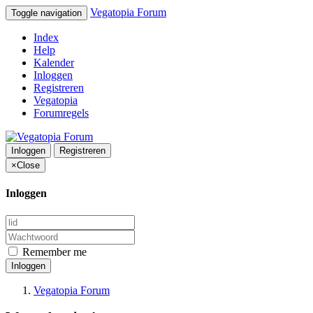
Vegatopia Forum
Toggle navigation
Index
Help
Kalender
Inloggen
Registreren
Vegatopia
Forumregels
Inloggen
Registreren
×
Close
Inloggen
Remember me
Inloggen
Vegatopia Forum