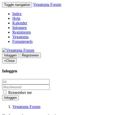
Vegatopia Forum
Toggle navigation
Index
Help
Kalender
Inloggen
Registreren
Vegatopia
Forumregels
Inloggen
Registreren
×
Close
Inloggen
Remember me
Inloggen
Vegatopia Forum