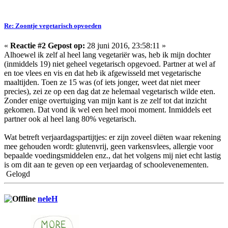
Re: Zoontje vegetarisch opvoeden
«
Reactie #2 Gepost op:
28 juni 2016, 23:58:11 »
Alhoewel ik zelf al heel lang vegetariër was, heb ik mijn dochter
(inmiddels 19) niet geheel vegetarisch opgevoed. Partner at wel af
en toe vlees en vis en dat heb ik afgewisseld met vegetarische
maaltijden. Toen ze 15 was (of iets jonger, weet dat niet meer
precies), zei ze op een dag dat ze helemaal vegetarisch wilde eten.
Zonder enige overtuiging van mijn kant is ze zelf tot dat inzicht
gekomen. Dat vond ik wel een heel mooi moment. Inmiddels eet
partner ook al heel lang 80% vegetarisch.
Wat betreft verjaardagspartijtjes: er zijn zoveel diëten waar rekening
mee gehouden wordt: glutenvrij, geen varkensvlees, allergie voor
bepaalde voedingsmiddelen enz., dat het volgens mij niet echt lastig
is om dit aan te geven op een verjaardag of schoolevenementen.
Gelogd
neleH