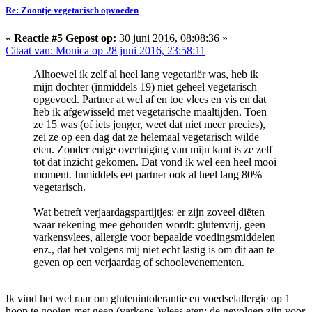
Re: Zoontje vegetarisch opvoeden
«
Reactie #5 Gepost op:
30 juni 2016, 08:08:36 »
Citaat van: Monica op 28 juni 2016, 23:58:11
Alhoewel ik zelf al heel lang vegetariër was, heb ik
mijn dochter (inmiddels 19) niet geheel vegetarisch
opgevoed. Partner at wel af en toe vlees en vis en dat
heb ik afgewisseld met vegetarische maaltijden. Toen
ze 15 was (of iets jonger, weet dat niet meer precies),
zei ze op een dag dat ze helemaal vegetarisch wilde
eten. Zonder enige overtuiging van mijn kant is ze zelf
tot dat inzicht gekomen. Dat vond ik wel een heel mooi
moment. Inmiddels eet partner ook al heel lang 80%
vegetarisch.
Wat betreft verjaardagspartijtjes: er zijn zoveel diëten
waar rekening mee gehouden wordt: glutenvrij, geen
varkensvlees, allergie voor bepaalde voedingsmiddelen
enz., dat het volgens mij niet echt lastig is om dit aan te
geven op een verjaardag of schoolevenementen.
Ik vind het wel raar om glutenintolerantie en voedselallergie op 1
hoop te gooien met geen (varkens-)vlees eten: de gevolgen zijn voor