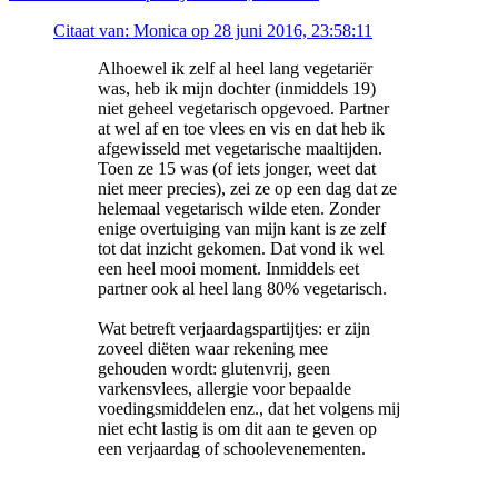
Citaat van: Monica op 28 juni 2016, 23:58:11
Alhoewel ik zelf al heel lang vegetariër
was, heb ik mijn dochter (inmiddels 19)
niet geheel vegetarisch opgevoed. Partner
at wel af en toe vlees en vis en dat heb ik
afgewisseld met vegetarische maaltijden.
Toen ze 15 was (of iets jonger, weet dat
niet meer precies), zei ze op een dag dat ze
helemaal vegetarisch wilde eten. Zonder
enige overtuiging van mijn kant is ze zelf
tot dat inzicht gekomen. Dat vond ik wel
een heel mooi moment. Inmiddels eet
partner ook al heel lang 80% vegetarisch.
Wat betreft verjaardagspartijtjes: er zijn
zoveel diëten waar rekening mee
gehouden wordt: glutenvrij, geen
varkensvlees, allergie voor bepaalde
voedingsmiddelen enz., dat het volgens mij
niet echt lastig is om dit aan te geven op
een verjaardag of schoolevenementen.