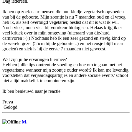
Dag iedereen,
Ik ben op zoek naar mensen die hun kindje vegetarisch opvoeden
van bij de geboorte. Mijn zoontje is nu 7 maanden oud en al vroeg
heb ik, als zelf overtuigd vegetariër, beslist dat dit is wat ik wil.
Noch vlees, noch vis.. bij voorkeur biologisch. Helaas krijg ik er
veel kritiek over in mijn omgeving (uiteraard van die-hard
carnivoren :-) ) Nochtans heb ik een zeer gezond en stevig kind op
de wereld gezet (55cm bij de geboorte :-) en het reusje blijft maar
groeien) en ziek is hij de eerste 7 maanden niet geweest.
Wat zijn jullie ervaringen hiermee?
Hebben jullie tips omtrent de voeding en hoe om te gaan met het
vegetarisme wanneer mijn zoontje ouder wordt? Ik kan me levendig
voorstellen dat verjaardagspartijtjes en andere sociale events/ school
niet altijd makkelijk te combineren zijn.
Ik ben benieuwd naar je reactie.
Freya
Gelogd
M.