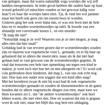
van gelogen, maar dat waren natuurlijk vega worstjes die wij zelf
hadden meegenomen. In ieder geval hebben die ouders haar op haar
woord geloofd (of misschien vonden ze het gewoon lullig voor
haar?) en haar die worstjes laten eten. Tja, ik vind het wel jammer
maar het heeft ook geen zin om enorm boos te worden.
Gisteren ging het ook weer bijna mis, er was een feest met de hele
klas en er stonden worstenbroodjes op tafel. Ik hoorde van een
afstandje een conversatie tussen L. en een moeder:
"Ik mag die niet"
"Natuurlijk mag je ze wel! Waarom zou je ze niet mogen, je mag
alles eten dat hier staat!"
Gelukkig had ik van tevoren gezien dat er worstenbroodjes zouden
zijn en daarom wat vegetarische voor L. gemaakt, en er bij haar op
gehamerd dat ze alleen die moest eten, maar als ik dat niet had
gedaan had ze vast gewoon van de worstenbroodjes gegeten. Ik
vind dat trouwens een hele rare opmerking om tegen een kind te
maken, je weet toch niet hoe het zit met allergieën etc? Er werd ook
cola gedronken door kinderen, dat mag L. van ons ook echt nog
niet. Hoe kan een ouder nou zeggen dat een kind alles mag?
Met het kerstfeest (waar ik niet bij was) had ik ook vegetarische
worstenbroodjes gemaakt en zouden de klassenmoeders in de gaten
houden dat ze alleen vegetarische dingen zou eten, maar toen we
thuis kwamen zei L. dat "de andere worstenbroodjes" ook heel
lekker waren, die met vlees dus. Hoe en waarom dat mis is gegaan
weet ik ook niet, maar het blijft dus nog best een uitdaging.