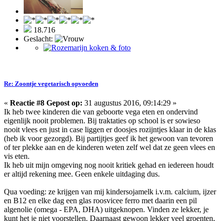
18.716
Geslacht:
Re: Zoontje vegetarisch opvoeden
«
Reactie #8 Gepost op:
31 augustus 2016, 09:14:29 »
Ik heb twee kinderen die van geboorte vega eten en ondervind
eigenlijk nooit problemen. Bij traktaties op school is er sowieso
nooit vlees en just in case liggen er doosjes rozijntjes klaar in de klas
(heb ik voor gezorgd). Bij partijtjes geef ik het gewoon van tevoren
of ter plekke aan en de kinderen weten zelf wel dat ze geen vlees en
vis eten.
Ik heb uit mijn omgeving nog nooit kritiek gehad en iedereen houdt
er altijd rekening mee. Geen enkele uitdaging dus.
Qua voeding: ze krijgen van mij kindersojamelk i.v.m. calcium, ijzer
en B12 en elke dag een glas roosvicee ferro met daarin een pil
algenolie (omega - EPA, DHA) uitgeknopen. Vinden ze lekker, je
kunt het je niet voorstellen. Daarnaast gewoon lekker veel groenten,