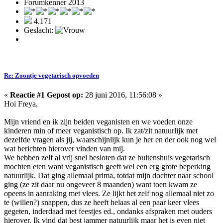
Forumkenner 2013
4.171
Geslacht:
Re: Zoontje vegetarisch opvoeden
«
Reactie #1 Gepost op:
28 juni 2016, 11:56:08 »
Hoi Freya,
Mijn vriend en ik zijn beiden veganisten en we voeden onze
kinderen min of meer veganistisch op. Ik zat/zit natuurlijk met
dezelfde vragen als jij, waarschijnlijk kun je her en der ook nog wel
wat berichten hierover vinden van mij.
We hebben zelf al vrij snel besloten dat ze buitenshuis vegetarisch
mochten eten want veganistisch geeft wel een erg grote beperking
natuurlijk. Dat ging allemaal prima, totdat mijn dochter naar school
ging (ze zit daar nu ongeveer 8 maanden) want toen kwam ze
opeens in aanraking met vlees. Ze lijkt het zelf nog allemaal niet zo
te (willen?) snappen, dus ze heeft helaas al een paar keer vlees
gegeten, inderdaad met feestjes ed., ondanks afspraken met ouders
hierover. Ik vind dat best jammer natuurlijk maar het is even niet