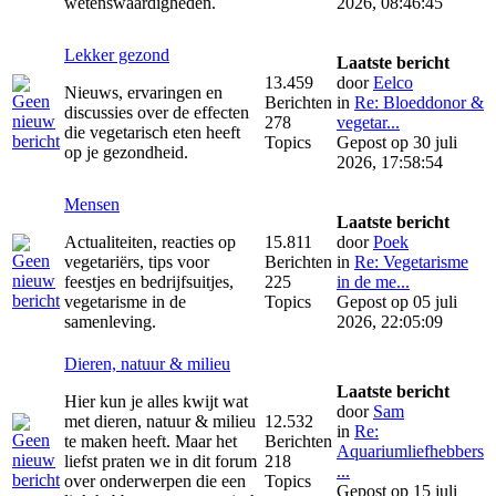
wetenswaardigheden.
2026, 08:46:45
Lekker gezond
Laatste bericht
13.459
door
Eelco
Nieuws, ervaringen en
Berichten
in
Re: Bloeddonor &
discussies over de effecten
278
vegetar...
die vegetarisch eten heeft
Topics
Gepost op 30 juli
op je gezondheid.
2026, 17:58:54
Mensen
Laatste bericht
Actualiteiten, reacties op
15.811
door
Poek
vegetariërs, tips voor
Berichten
in
Re: Vegetarisme
feestjes en bedrijfsuitjes,
225
in de me...
vegetarisme in de
Topics
Gepost op 05 juli
samenleving.
2026, 22:05:09
Dieren, natuur & milieu
Laatste bericht
Hier kun je alles kwijt wat
door
Sam
met dieren, natuur & milieu
12.532
in
Re:
te maken heeft. Maar het
Berichten
Aquariumliefhebbers
liefst praten we in dit forum
218
...
over onderwerpen die een
Topics
Gepost op 15 juli