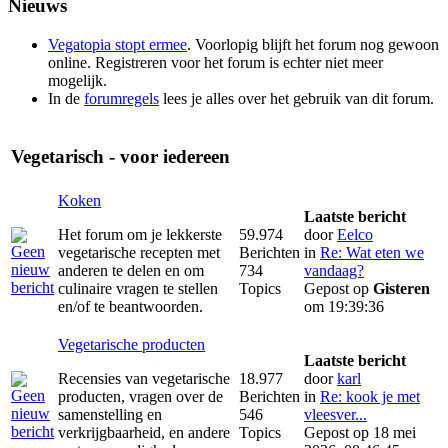
Nieuws
Vegatopia stopt ermee
. Voorlopig blijft het forum nog gewoon
online. Registreren voor het forum is echter niet meer
mogelijk.
In de
forumregels
lees je alles over het gebruik van dit forum.
Vegetarisch - voor iedereen
Koken
Laatste bericht
Het forum om je lekkerste
59.974
door
Eelco
vegetarische recepten met
Berichten
in
Re: Wat eten we
anderen te delen en om
734
vandaag?
culinaire vragen te stellen
Topics
Gepost op
Gisteren
en/of te beantwoorden.
om 19:39:36
Vegetarische producten
Laatste bericht
Recensies van vegetarische
18.977
door
karl
producten, vragen over de
Berichten
in
Re: kook je met
samenstelling en
546
vleesver...
verkrijgbaarheid, en andere
Topics
Gepost op 18 mei