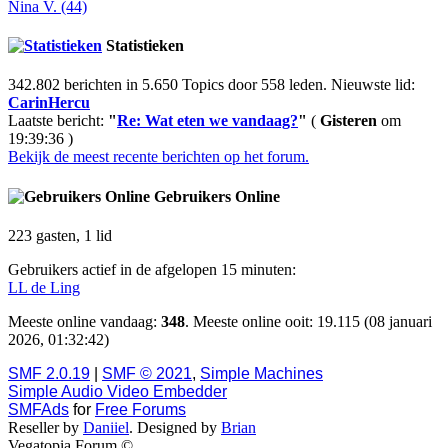
Nina V. (44)
Statistieken
342.802 berichten in 5.650 Topics door 558 leden. Nieuwste lid:
CarinHercu
Laatste bericht:
"
Re: Wat eten we vandaag?
"
(
Gisteren
om
19:39:36 )
Bekijk de meest recente berichten op het forum.
Gebruikers Online
223 gasten, 1 lid
Gebruikers actief in de afgelopen 15 minuten:
LL de Ling
Meeste online vandaag:
348
. Meeste online ooit: 19.115 (08 januari
2026, 01:32:42)
SMF 2.0.19
|
SMF © 2021
,
Simple Machines
Simple Audio Video Embedder
SMFAds
for
Free Forums
Reseller by
Daniiel
. Designed by
Brian
Vegatopia Forum ©