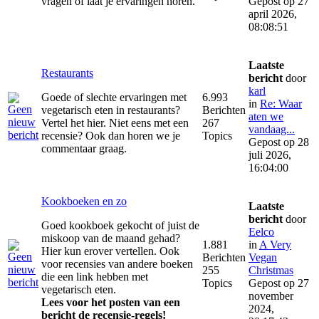
vragen of laat je ervaringen horen.
Gepost op 27
april 2026,
08:08:51
Laatste
Restaurants
bericht
door
karl
Goede of slechte ervaringen met
6.993
in
Re: Waar
vegetarisch eten in restaurants?
Berichten
aten we
Vertel het hier. Niet eens met een
267
vandaag...
recensie? Ook dan horen we je
Topics
Gepost op 28
commentaar graag.
juli 2026,
16:04:00
Kookboeken en zo
Laatste
bericht
door
Goed kookboek gekocht of juist de
Eelco
miskoop van de maand gehad?
1.881
in
A Very
Hier kun erover vertellen. Ook
Berichten
Vegan
voor recensies van andere boeken
255
Christmas
die een link hebben met
Topics
Gepost op 27
vegetarisch eten.
november
Lees voor het posten van een
2024,
bericht de recensie-regels!