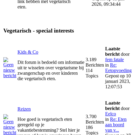
link hebben met vegetarisch
2026, 09:34:44
eten.
Vegetarisch - special interests
Laatste
Kids & Co
bericht
door
3.189
fem fatale
Dit forum is bedoeld om informatie
Berichten
in
Re:
uit te wisselen over vegetarisme bij
114
Eetopvoeding
zwangerschap en over kinderen
Topics
Gepost op 10
die vegetarisch eten.
januari 2023,
12:07:53
Laatste
bericht
door
Reizen
Eelco
3.700
Hoe goed is vegetarisch eten
in
Re: Eten
Berichten
geregeld op je
aan boord
186
vakantiebestemming? Stel hier je
van v...
Topics