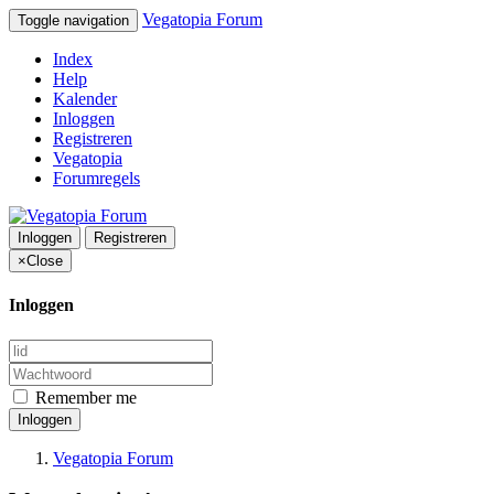
Vegatopia Forum
Toggle navigation
Index
Help
Kalender
Inloggen
Registreren
Vegatopia
Forumregels
Inloggen
Registreren
×
Close
Inloggen
Remember me
Inloggen
Vegatopia Forum