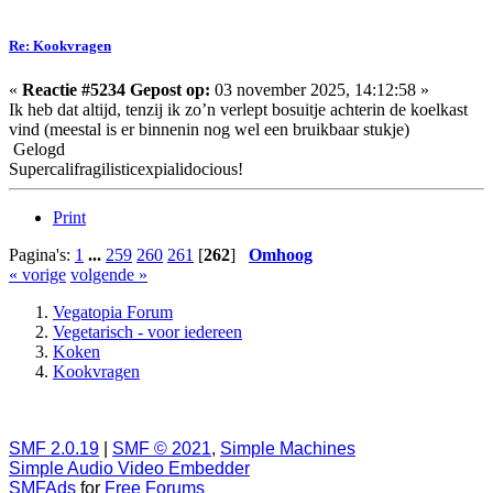
Re: Kookvragen
«
Reactie #5234 Gepost op:
03 november 2025, 14:12:58 »
Ik heb dat altijd, tenzij ik zo’n verlept bosuitje achterin de koelkast
vind (meestal is er binnenin nog wel een bruikbaar stukje)
Gelogd
Supercalifragilisticexpialidocious!
Print
Pagina's:
1
...
259
260
261
[
262
]
Omhoog
« vorige
volgende »
Vegatopia Forum
Vegetarisch - voor iedereen
Koken
Kookvragen
SMF 2.0.19
|
SMF © 2021
,
Simple Machines
Simple Audio Video Embedder
SMFAds
for
Free Forums