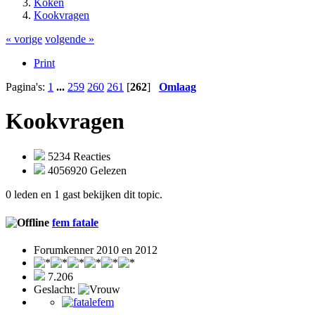
Koken
Kookvragen
« vorige
volgende »
Print
Pagina's:
1
...
259
260
261
[
262
]
Omlaag
Kookvragen
5234 Reacties
4056920 Gelezen
0 leden en 1 gast bekijken dit topic.
fem fatale
Forumkenner 2010 en 2012
7.206
Geslacht: