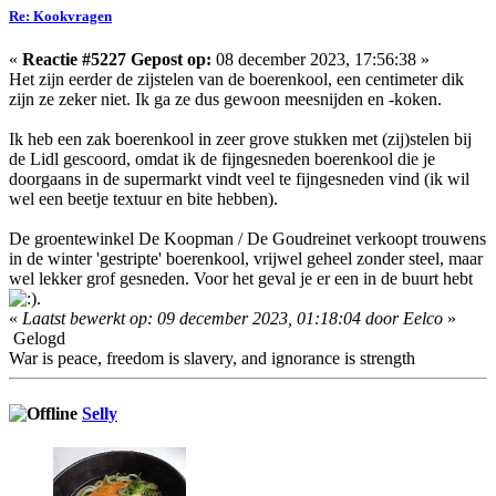
Re: Kookvragen
«
Reactie #5227 Gepost op:
08 december 2023, 17:56:38 »
Het zijn eerder de zijstelen van de boerenkool, een centimeter dik
zijn ze zeker niet. Ik ga ze dus gewoon meesnijden en -koken.
Ik heb een zak boerenkool in zeer grove stukken met (zij)stelen bij
de Lidl gescoord, omdat ik de fijngesneden boerenkool die je
doorgaans in de supermarkt vindt veel te fijngesneden vind (ik wil
wel een beetje textuur en bite hebben).
De groentewinkel De Koopman / De Goudreinet verkoopt trouwens
in de winter 'gestripte' boerenkool, vrijwel geheel zonder steel, maar
wel lekker grof gesneden. Voor het geval je er een in de buurt hebt
.
«
Laatst bewerkt op: 09 december 2023, 01:18:04 door Eelco
»
Gelogd
War is peace, freedom is slavery, and ignorance is strength
Selly