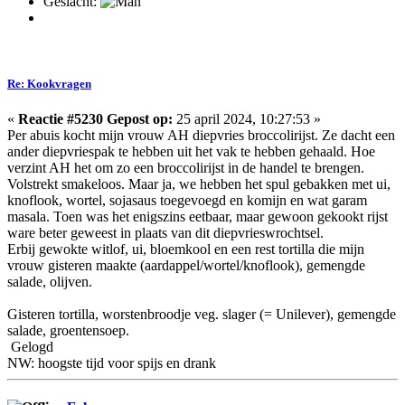
Geslacht:
Re: Kookvragen
«
Reactie #5230 Gepost op:
25 april 2024, 10:27:53 »
Per abuis kocht mijn vrouw AH diepvries broccolirijst. Ze dacht een
ander diepvriespak te hebben uit het vak te hebben gehaald. Hoe
verzint AH het om zo een broccolirijst in de handel te brengen.
Volstrekt smakeloos. Maar ja, we hebben het spul gebakken met ui,
knoflook, wortel, sojasaus toegevoegd en komijn en wat garam
masala. Toen was het enigszins eetbaar, maar gewoon gekookt rijst
ware beter geweest in plaats van dit diepvrieswrochtsel.
Erbij gewokte witlof, ui, bloemkool en een rest tortilla die mijn
vrouw gisteren maakte (aardappel/wortel/knoflook), gemengde
salade, olijven.
Gisteren tortilla, worstenbroodje veg. slager (= Unilever), gemengde
salade, groentensoep.
Gelogd
NW: hoogste tijd voor spijs en drank