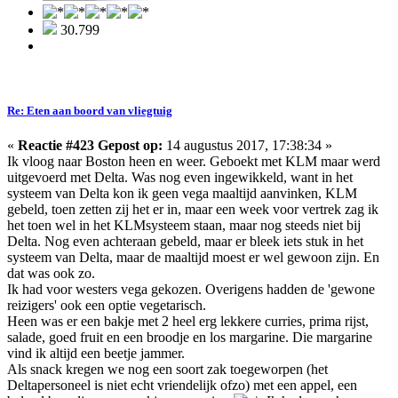
30.799
Re: Eten aan boord van vliegtuig
«
Reactie #423 Gepost op:
14 augustus 2017, 17:38:34 »
Ik vloog naar Boston heen en weer. Geboekt met KLM maar werd
uitgevoerd met Delta. Was nog even ingewikkeld, want in het
systeem van Delta kon ik geen vega maaltijd aanvinken, KLM
gebeld, toen zetten zij het er in, maar een week voor vertrek zag ik
het toen wel in het KLMsysteem staan, maar nog steeds niet bij
Delta. Nog even achteraan gebeld, maar er bleek iets stuk in het
systeem van Delta, maar de maaltijd moest er wel gewoon zijn. En
dat was ook zo.
Ik had voor westers vega gekozen. Overigens hadden de 'gewone
reizigers' ook een optie vegetarisch.
Heen was er een bakje met 2 heel erg lekkere curries, prima rijst,
salade, goed fruit en een broodje en los margarine. Die margarine
vind ik altijd een beetje jammer.
Als snack kregen we nog een soort zak toegeworpen (het
Deltapersoneel is niet echt vriendelijk ofzo) met een appel, een