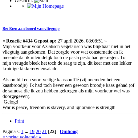
Geslacht:
Re: Eten aan boord van vliegtuig
«
Reactie #434 Gepost op:
27 april 2026, 08:08:51 »
Mijn voorkeur voor Aziatisch vegetarisch was blijkbaar niet in het
vliegtuig aangekomen. Dat zorgde voor wat consternatie en ik
meende dat ik uiteindelijk toch de pasta pesto had gekregen. Tot
mijn vreugde bleek het toch de saag te zijn, dit keer met een lekker
kruidige kikkererwtensalade.
Als ontbijt een soort vettige kaassoufflé (zij noemden het een
kaasbroodje). Ik had toch liever een gewoon broodje kaas gehad (of
de samosa die ik zou hebben gekregen als mijn voorkeur wel was
doorgegeven).
Gelogd
War is peace, freedom is slavery, and ignorance is strength
Print
Pagina's:
1
...
19
20
21
[
22
]
Omhoog
« vorige
volgende »