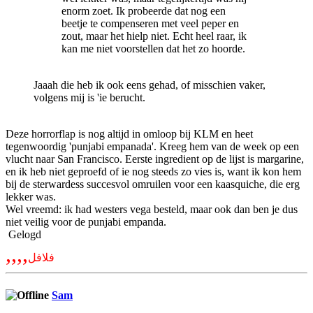
enorm zoet. Ik probeerde dat nog een
beetje te compenseren met veel peper en
zout, maar het hielp niet. Echt heel raar, ik
kan me niet voorstellen dat het zo hoorde.
Jaaah die heb ik ook eens gehad, of misschien vaker,
volgens mij is 'ie berucht.
Deze horrorflap is nog altijd in omloop bij KLM en heet
tegenwoordig 'punjabi empanada'. Kreeg hem van de week op een
vlucht naar San Francisco. Eerste ingredient op de lijst is margarine,
en ik heb niet geproefd of ie nog steeds zo vies is, want ik kon hem
bij de sterwardess succesvol omruilen voor een kaasquiche, die erg
lekker was.
Wel vreemd: ik had westers vega besteld, maar ook dan ben je dus
niet veilig voor de punjabi empanda.
Gelogd
,,,,
فلافل
Sam