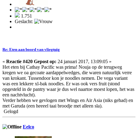
1.751
Geslacht:
Re: Eten aan boord van vliegtuig
«
Reactie #420 Gepost op:
24 januari 2017, 13:09:05 »
Het eten bij Cathay Pacific was prima! Nouja op de terugweg
kregen we oa gecoate aardappelwedges, die waren natuurlijk verre
van krokant. Tussendoor kon je noodles nemen. De vega variant
was een lekkere xl-bak noodles. Er was ook vers fruit (stond
opgesteld in de pantry waar je dus wel naartoe moest lopen, het was
een nachtvlucht).
Verder hebben we gevlogen met Wings en Air Asia (niks gehad) en
met Garuda (een heeeel taai broodje met alleen sla).
Gelogd
Eelco