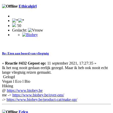
Ethicalgirl
50
Geslacht:
Re: Eten aan boord van vliegtuig
«
Reactie #432 Gepost op:
11 september 2021, 17:27:35 »
Ik het nog nooit gedaan eerlijk gezegd. Maar ik heb ook nooit echt
lange vliegtuig reizen gemaakt.
Gelogd
Vegan l Eco l Bio
Hiking
@
https://www.biobey.be
me ->
https://www.biobey.be/over-ons/
->
https://www.biobey.be/product-cat/make-up/
Eelco