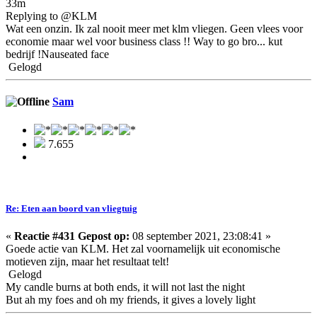
33m
Replying to @KLM
Wat een onzin. Ik zal nooit meer met klm vliegen. Geen vlees voor
economie maar wel voor business class !! Way to go bro... kut
bedrijf !Nauseated face
Gelogd
Sam
7.655
Re: Eten aan boord van vliegtuig
«
Reactie #431 Gepost op:
08 september 2021, 23:08:41 »
Goede actie van KLM. Het zal voornamelijk uit economische
motieven zijn, maar het resultaat telt!
Gelogd
My candle burns at both ends, it will not last the night
But ah my foes and oh my friends, it gives a lovely light