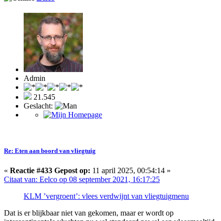
Admin
21.545
Geslacht:
Re: Eten aan boord van vliegtuig
«
Reactie #433 Gepost op:
11 april 2025, 00:54:14 »
Citaat van: Eelco op 08 september 2021, 16:17:25
KLM ’vergroent’: vlees verdwijnt van vliegtuigmenu
Dat is er blijkbaar niet van gekomen, maar er wordt op