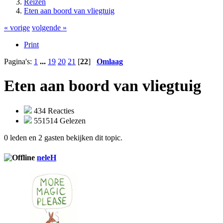
Reizen
Eten aan boord van vliegtuig
« vorige
volgende »
Print
Pagina's:
1
...
19
20
21
[
22
]
Omlaag
Eten aan boord van vliegtuig
434 Reacties
551514 Gelezen
0 leden en 2 gasten bekijken dit topic.
neleH