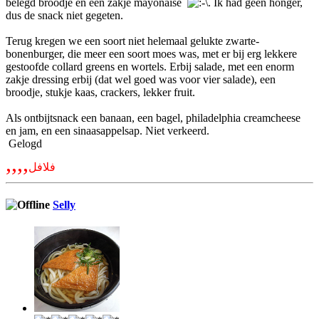
belegd broodje en een zakje mayonaise
. Ik had geen honger,
dus de snack niet gegeten.
Terug kregen we een soort niet helemaal gelukte zwarte-
bonenburger, die meer een soort moes was, met er bij erg lekkere
gestoofde collard greens en wortels. Erbij salade, met een enorm
zakje dressing erbij (dat wel goed was voor vier salade), een
broodje, stukje kaas, crackers, lekker fruit.
Als ontbijtsnack een banaan, een bagel, philadelphia creamcheese
en jam, en een sinaasappelsap. Niet verkeerd.
Gelogd
,,,,
فلافل
Selly