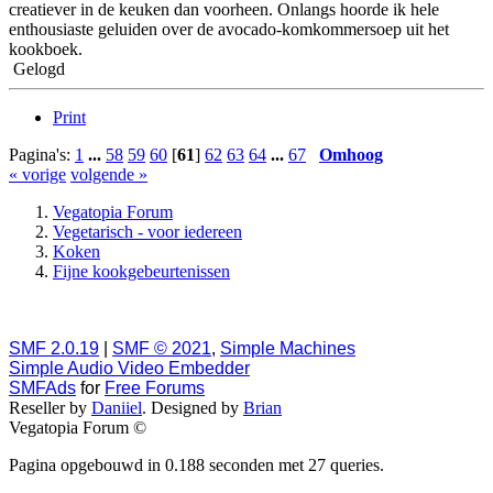
creatiever in de keuken dan voorheen. Onlangs hoorde ik hele
enthousiaste geluiden over de avocado-komkommersoep uit het
kookboek.
Gelogd
Print
Pagina's:
1
...
58
59
60
[
61
]
62
63
64
...
67
Omhoog
« vorige
volgende »
Vegatopia Forum
Vegetarisch - voor iedereen
Koken
Fijne kookgebeurtenissen
SMF 2.0.19
|
SMF © 2021
,
Simple Machines
Simple Audio Video Embedder
SMFAds
for
Free Forums
Reseller by
Daniiel
. Designed by
Brian
Vegatopia Forum ©
Pagina opgebouwd in 0.188 seconden met 27 queries.