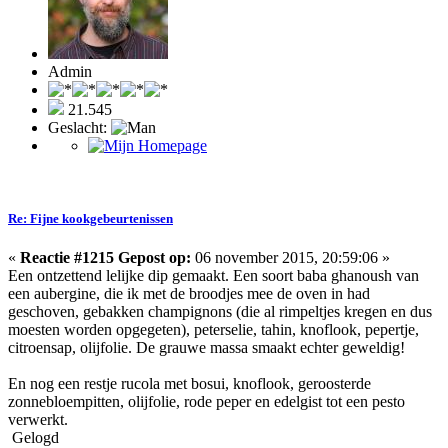
Admin
21.545
Geslacht:
Re: Fijne kookgebeurtenissen
«
Reactie #1215 Gepost op:
06 november 2015, 20:59:06 »
Een ontzettend lelijke dip gemaakt. Een soort baba ghanoush van
een aubergine, die ik met de broodjes mee de oven in had
geschoven, gebakken champignons (die al rimpeltjes kregen en dus
moesten worden opgegeten), peterselie, tahin, knoflook, pepertje,
citroensap, olijfolie. De grauwe massa smaakt echter geweldig!
En nog een restje rucola met bosui, knoflook, geroosterde
zonnebloempitten, olijfolie, rode peper en edelgist tot een pesto
verwerkt.
Gelogd