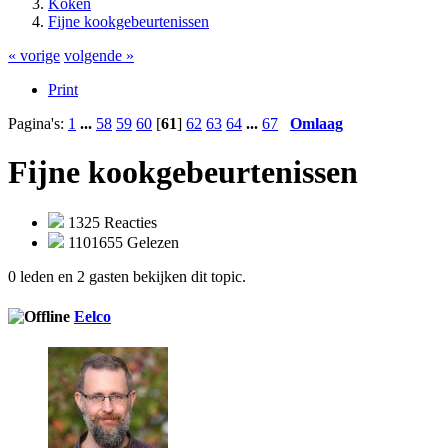
Koken
Fijne kookgebeurtenissen
« vorige
volgende »
Print
Pagina's:
1
...
58
59
60
[
61
]
62
63
64
...
67
Omlaag
Fijne kookgebeurtenissen
1325 Reacties
1101655 Gelezen
0 leden en 2 gasten bekijken dit topic.
Eelco