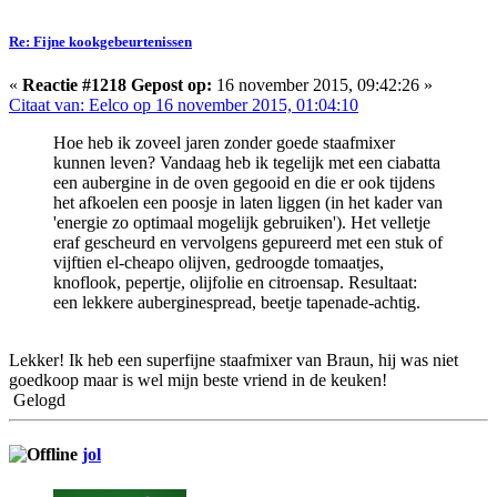
Re: Fijne kookgebeurtenissen
«
Reactie #1218 Gepost op:
16 november 2015, 09:42:26 »
Citaat van: Eelco op 16 november 2015, 01:04:10
Hoe heb ik zoveel jaren zonder goede staafmixer
kunnen leven? Vandaag heb ik tegelijk met een ciabatta
een aubergine in de oven gegooid en die er ook tijdens
het afkoelen een poosje in laten liggen (in het kader van
'energie zo optimaal mogelijk gebruiken'). Het velletje
eraf gescheurd en vervolgens gepureerd met een stuk of
vijftien el-cheapo olijven, gedroogde tomaatjes,
knoflook, pepertje, olijfolie en citroensap. Resultaat:
een lekkere auberginespread, beetje tapenade-achtig.
Lekker! Ik heb een superfijne staafmixer van Braun, hij was niet
goedkoop maar is wel mijn beste vriend in de keuken!
Gelogd
jol