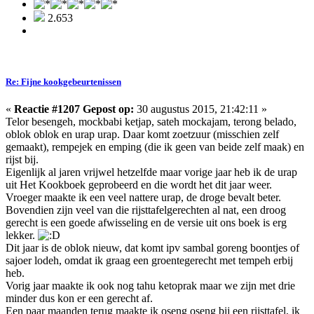
2.653
Re: Fijne kookgebeurtenissen
«
Reactie #1207 Gepost op:
30 augustus 2015, 21:42:11 »
Telor besengeh, mockbabi ketjap, sateh mockajam, terong belado,
oblok oblok en urap urap. Daar komt zoetzuur (misschien zelf
gemaakt), rempejek en emping (die ik geen van beide zelf maak) en
rijst bij.
Eigenlijk al jaren vrijwel hetzelfde maar vorige jaar heb ik de urap
uit Het Kookboek geprobeerd en die wordt het dit jaar weer.
Vroeger maakte ik een veel nattere urap, de droge bevalt beter.
Bovendien zijn veel van die rijsttafelgerechten al nat, een droog
gerecht is een goede afwisseling en de versie uit ons boek is erg
lekker.
Dit jaar is de oblok nieuw, dat komt ipv sambal goreng boontjes of
sajoer lodeh, omdat ik graag een groentegerecht met tempeh erbij
heb.
Vorig jaar maakte ik ook nog tahu ketoprak maar we zijn met drie
minder dus kon er een gerecht af.
Een paar maanden terug maakte ik oseng oseng bij een rijsttafel, ik