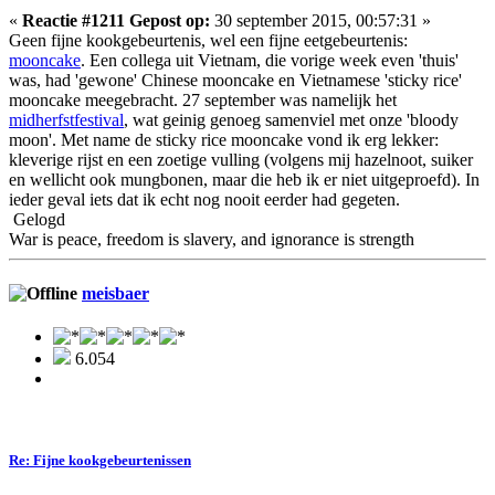
«
Reactie #1211 Gepost op:
30 september 2015, 00:57:31 »
Geen fijne kookgebeurtenis, wel een fijne eetgebeurtenis:
mooncake
. Een collega uit Vietnam, die vorige week even 'thuis'
was, had 'gewone' Chinese mooncake en Vietnamese 'sticky rice'
mooncake meegebracht. 27 september was namelijk het
midherfstfestival
, wat geinig genoeg samenviel met onze 'bloody
moon'. Met name de sticky rice mooncake vond ik erg lekker:
kleverige rijst en een zoetige vulling (volgens mij hazelnoot, suiker
en wellicht ook mungbonen, maar die heb ik er niet uitgeproefd). In
ieder geval iets dat ik echt nog nooit eerder had gegeten.
Gelogd
War is peace, freedom is slavery, and ignorance is strength
meisbaer
6.054
Re: Fijne kookgebeurtenissen