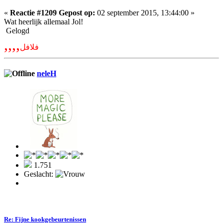
«
Reactie #1209 Gepost op:
02 september 2015, 13:44:00 »
Wat heerlijk allemaal Jol!
Gelogd
,,,,
فلافل
neleH
1.751
Geslacht:
Re: Fijne kookgebeurtenissen