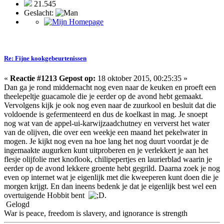
21.545
Geslacht:
Re: Fijne kookgebeurtenissen
«
Reactie #1213 Gepost op:
18 oktober 2015, 00:25:35 »
Dan ga je rond middernacht nog even naar de keuken en proeft een
theelepeltje guacamole die je eerder op de avond hebt gemaakt.
Vervolgens kijk je ook nog even naar de zuurkool en besluit dat die
voldoende is gefermenteerd en dus de koelkast in mag. Je snoept
nog wat van de appel-ui-karwijzaadchutney en ververst het water
van de olijven, die over een weekje een maand het pekelwater in
mogen. Je kijkt nog even na hoe lang het nog duurt voordat je de
ingemaakte augurken kunt uitproberen en je verlekkert je aan het
flesje olijfolie met knoflook, chilipepertjes en laurierblad waarin je
eerder op de avond lekkere groente hebt gegrild. Daarna zoek je nog
even op internet wat je eigenlijk met die kweeperen kunt doen die je
morgen krijgt. En dan ineens bedenk je dat je eigenlijk best wel een
overtuigende Hobbit bent
.
Gelogd
War is peace, freedom is slavery, and ignorance is strength