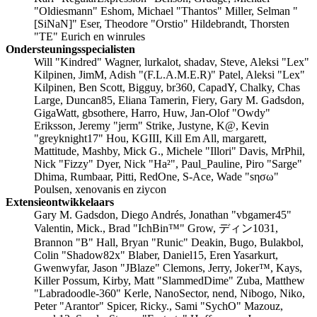
"Oldiesmann" Eshom, Michael "Thantos" Miller, Selman "
[SiNaN]" Eser, Theodore "Orstio" Hildebrandt, Thorsten
"TE" Eurich en winrules
Ondersteuningsspecialisten
Will "Kindred" Wagner, lurkalot, shadav, Steve, Aleksi "Lex"
Kilpinen, JimM, Adish "(F.L.A.M.E.R)" Patel, Aleksi "Lex"
Kilpinen, Ben Scott, Bigguy, br360, CapadY, Chalky, Chas
Large, Duncan85, Eliana Tamerin, Fiery, Gary M. Gadsdon,
GigaWatt, gbsothere, Harro, Huw, Jan-Olof "Owdy"
Eriksson, Jeremy "jerm" Strike, Justyne, K@, Kevin
"greyknight17" Hou, KGIII, Kill Em All, margarett,
Mattitude, Mashby, Mick G., Michele "Illori" Davis, MrPhil,
Nick "Fizzy" Dyer, Nick "Ha²", Paul_Pauline, Piro "Sarge"
Dhima, Rumbaar, Pitti, RedOne, S-Ace, Wade "sησω"
Poulsen, xenovanis en ziycon
Extensieontwikkelaars
Gary M. Gadsdon, Diego Andrés, Jonathan "vbgamer45"
Valentin, Mick., Brad "IchBin™" Grow, ディン1031,
Brannon "B" Hall, Bryan "Runic" Deakin, Bugo, Bulakbol,
Colin "Shadow82x" Blaber, Daniel15, Eren Yasarkurt,
Gwenwyfar, Jason "JBlaze" Clemons, Jerry, Joker™, Kays,
Killer Possum, Kirby, Matt "SlammedDime" Zuba, Matthew
"Labradoodle-360" Kerle, NanoSector, nend, Nibogo, Niko,
Peter "Arantor" Spicer, Ricky., Sami "SychO" Mazouz,