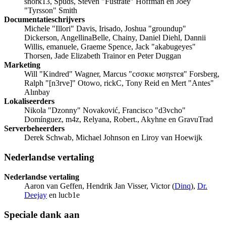
snork13, Spuds, Steven "Fustrate" Hoffman en Joey
"Tyrsson" Smith
Documentatieschrijvers
Michele "Illori" Davis, Irisado, Joshua "groundup"
Dickerson, AngellinaBelle, Chainy, Daniel Diehl, Dannii
Willis, emanuele, Graeme Spence, Jack "akabugeyes"
Thorsen, Jade Elizabeth Trainor en Peter Duggan
Marketing
Will "Kindred" Wagner, Marcus "cσσкιє мσηѕтєя" Forsberg,
Ralph "[n3rve]" Otowo, rickC, Tony Reid en Mert "Antes"
Alınbay
Lokaliseerders
Nikola "Dzonny" Novaković, Francisco "d3vcho"
Domínguez, m4z, Relyana, Robert., Akyhne en GravuTrad
Serverbeheerders
Derek Schwab, Michael Johnson en Liroy van Hoewijk
Nederlandse vertaling
Nederlandse vertaling
Aaron van Geffen, Hendrik Jan Visser, Victor (
Dinq
),
Dr.
Deejay
en lucb1e
Speciale dank aan