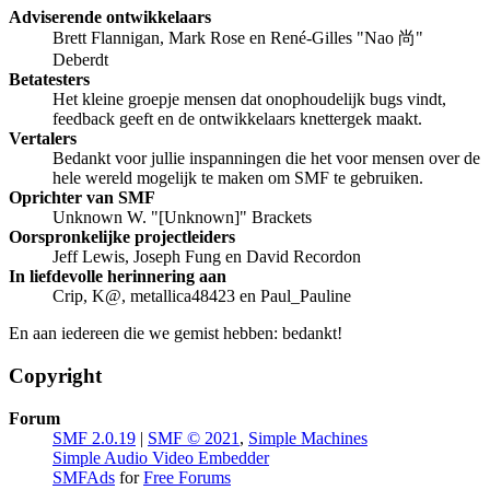
Adviserende ontwikkelaars
Brett Flannigan, Mark Rose en René-Gilles "Nao 尚"
Deberdt
Betatesters
Het kleine groepje mensen dat onophoudelijk bugs vindt,
feedback geeft en de ontwikkelaars knettergek maakt.
Vertalers
Bedankt voor jullie inspanningen die het voor mensen over de
hele wereld mogelijk te maken om SMF te gebruiken.
Oprichter van SMF
Unknown W. "[Unknown]" Brackets
Oorspronkelijke projectleiders
Jeff Lewis, Joseph Fung en David Recordon
In liefdevolle herinnering aan
Crip, K@, metallica48423 en Paul_Pauline
En aan iedereen die we gemist hebben: bedankt!
Copyright
Forum
SMF 2.0.19
|
SMF © 2021
,
Simple Machines
Simple Audio Video Embedder
SMFAds
for
Free Forums