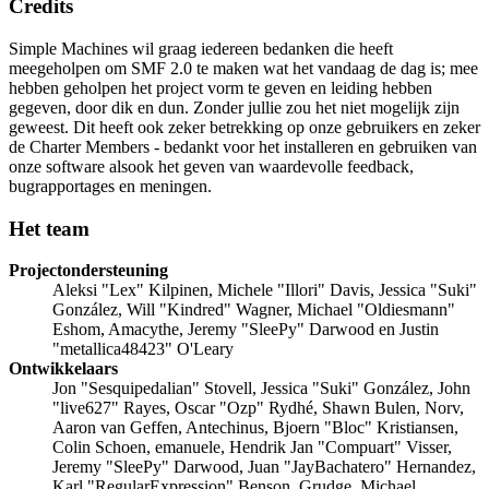
Credits
Simple Machines wil graag iedereen bedanken die heeft
meegeholpen om SMF 2.0 te maken wat het vandaag de dag is; mee
hebben geholpen het project vorm te geven en leiding hebben
gegeven, door dik en dun. Zonder jullie zou het niet mogelijk zijn
geweest. Dit heeft ook zeker betrekking op onze gebruikers en zeker
de Charter Members - bedankt voor het installeren en gebruiken van
onze software alsook het geven van waardevolle feedback,
bugrapportages en meningen.
Het team
Projectondersteuning
Aleksi "Lex" Kilpinen, Michele "Illori" Davis, Jessica "Suki"
González, Will "Kindred" Wagner, Michael "Oldiesmann"
Eshom, Amacythe, Jeremy "SleePy" Darwood en Justin
"metallica48423" O'Leary
Ontwikkelaars
Jon "Sesquipedalian" Stovell, Jessica "Suki" González, John
"live627" Rayes, Oscar "Ozp" Rydhé, Shawn Bulen, Norv,
Aaron van Geffen, Antechinus, Bjoern "Bloc" Kristiansen,
Colin Schoen, emanuele, Hendrik Jan "Compuart" Visser,
Jeremy "SleePy" Darwood, Juan "JayBachatero" Hernandez,
Karl "RegularExpression" Benson, Grudge, Michael