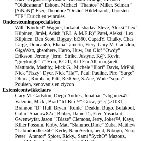
"Oldiesmann" Eshom, Michael "Thantos" Miller, Selman "
[SiNaN]" Eser, Theodore "Orstio" Hildebrandt, Thorsten
"TE" Eurich en winrules
Ondersteuningsspecialisten
Will "Kindred" Wagner, lurkalot, shadav, Steve, Aleksi "Lex"
Kilpinen, JimM, Adish "(F.L.A.M.E.R)" Patel, Aleksi "Lex"
Kilpinen, Ben Scott, Bigguy, br360, CapadY, Chalky, Chas
Large, Duncan85, Eliana Tamerin, Fiery, Gary M. Gadsdon,
GigaWatt, gbsothere, Harro, Huw, Jan-Olof "Owdy"
Eriksson, Jeremy "jerm" Strike, Justyne, K@, Kevin
"greyknight17" Hou, KGIII, Kill Em All, margarett,
Mattitude, Mashby, Mick G., Michele "Illori" Davis, MrPhil,
Nick "Fizzy" Dyer, Nick "Ha²", Paul_Pauline, Piro "Sarge"
Dhima, Rumbaar, Pitti, RedOne, S-Ace, Wade "sησω"
Poulsen, xenovanis en ziycon
Extensieontwikkelaars
Gary M. Gadsdon, Diego Andrés, Jonathan "vbgamer45"
Valentin, Mick., Brad "IchBin™" Grow, ディン1031,
Brannon "B" Hall, Bryan "Runic" Deakin, Bugo, Bulakbol,
Colin "Shadow82x" Blaber, Daniel15, Eren Yasarkurt,
Gwenwyfar, Jason "JBlaze" Clemons, Jerry, Joker™, Kays,
Killer Possum, Kirby, Matt "SlammedDime" Zuba, Matthew
"Labradoodle-360" Kerle, NanoSector, nend, Nibogo, Niko,
Peter "Arantor" Spicer, Ricky., Sami "SychO" Mazouz,