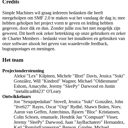
Credits
Simple Machines wil graag iedereen bedanken die heeft
meegeholpen om SMF 2.0 te maken wat het vandaag de dag is; mee
hebben geholpen het project vorm te geven en leiding hebben
gegeven, door dik en dun. Zonder jullie zou het niet mogelijk zijn
geweest. Dit heeft ook zeker betrekking op onze gebruikers en zeker
de Charter Members - bedankt voor het installeren en gebruiken van
onze software alsook het geven van waardevolle feedback,
bugrapportages en meningen.
Het team
Projectondersteuning
Aleksi "Lex" Kilpinen, Michele "Illori" Davis, Jessica "Suki"
González, Will "Kindred" Wagner, Michael "Oldiesmann"
Eshom, Amacythe, Jeremy "SleePy" Darwood en Justin
"metallica48423" O'Leary
Ontwikkelaars
Jon "Sesquipedalian" Stovell, Jessica "Suki" González, John
"live627" Rayes, Oscar "Ozp" Rydhé, Shawn Bulen, Norv,
Aaron van Geffen, Antechinus, Bjoern "Bloc" Kristiansen,
Colin Schoen, emanuele, Hendrik Jan "Compuart" Visser,
Jeremy "SleePy" Darwood, Juan "JayBachatero" Hernandez,
Karl "RegularExpression" Benson, Grudge, Michael