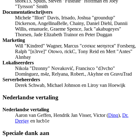
snork13, Spuds, Steven "Fustrate" Hoffman en Joey
"Tyrsson" Smith
Documentatieschrijvers
Michele "Illori" Davis, Irisado, Joshua "groundup"
Dickerson, AngellinaBelle, Chainy, Daniel Diehl, Dannii
Willis, emanuele, Graeme Spence, Jack "akabugeyes"
Thorsen, Jade Elizabeth Trainor en Peter Duggan
Marketing
Will "Kindred" Wagner, Marcus "cσσкιє мσηѕтєя" Forsberg,
Ralph "[n3rve]" Otowo, rickC, Tony Reid en Mert "Antes"
Alınbay
Lokaliseerders
Nikola "Dzonny" Novaković, Francisco "d3vcho"
Domínguez, m4z, Relyana, Robert., Akyhne en GravuTrad
Serverbeheerders
Derek Schwab, Michael Johnson en Liroy van Hoewijk
Nederlandse vertaling
Nederlandse vertaling
Aaron van Geffen, Hendrik Jan Visser, Victor (
Dinq
),
Dr.
Deejay
en lucb1e
Speciale dank aan