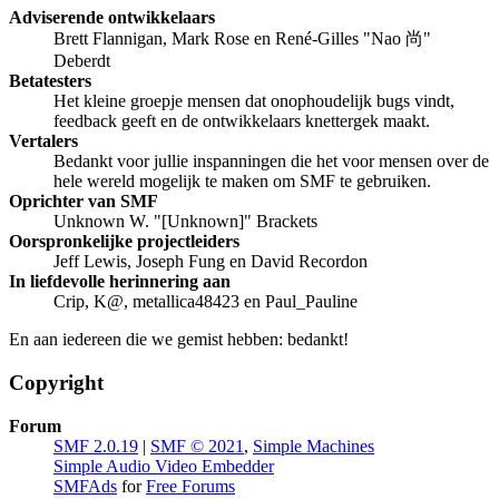
Adviserende ontwikkelaars
Brett Flannigan, Mark Rose en René-Gilles "Nao 尚"
Deberdt
Betatesters
Het kleine groepje mensen dat onophoudelijk bugs vindt,
feedback geeft en de ontwikkelaars knettergek maakt.
Vertalers
Bedankt voor jullie inspanningen die het voor mensen over de
hele wereld mogelijk te maken om SMF te gebruiken.
Oprichter van SMF
Unknown W. "[Unknown]" Brackets
Oorspronkelijke projectleiders
Jeff Lewis, Joseph Fung en David Recordon
In liefdevolle herinnering aan
Crip, K@, metallica48423 en Paul_Pauline
En aan iedereen die we gemist hebben: bedankt!
Copyright
Forum
SMF 2.0.19
|
SMF © 2021
,
Simple Machines
Simple Audio Video Embedder
SMFAds
for
Free Forums