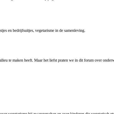
estjes en bedrijfsuitjes, vegetarisme in de samenleving.
milieu te maken heeft. Maar het liefst praten we in dit forum over onder
 over vegetarisme bij zwangerschap en over kinderen die vegetarisch et