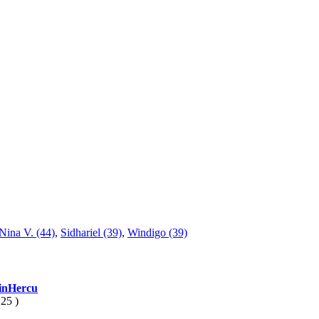
Nina V. (44)
,
Sidhariel (39)
,
Windigo (39)
inHercu
25 )