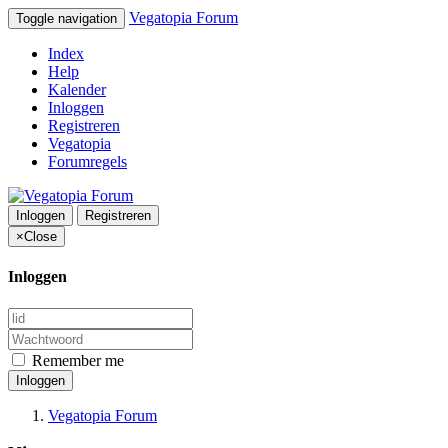
Vegatopia Forum
Toggle navigation
Index
Help
Kalender
Inloggen
Registreren
Vegatopia
Forumregels
Inloggen
Registreren
×
Close
Inloggen
Remember me
Inloggen
Vegatopia Forum