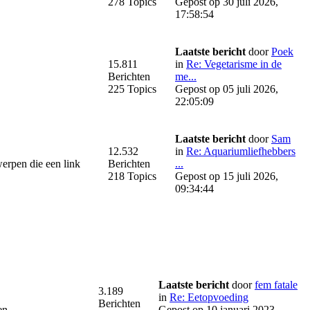
278 Topics
Gepost op 30 juli 2026,
17:58:54
Laatste bericht
door
Poek
15.811
in
Re: Vegetarisme in de
Berichten
me...
225 Topics
Gepost op 05 juli 2026,
22:05:09
Laatste bericht
door
Sam
12.532
in
Re: Aquariumliefhebbers
werpen die een link
Berichten
...
218 Topics
Gepost op 15 juli 2026,
09:34:44
Laatste bericht
door
fem fatale
3.189
in
Re: Eetopvoeding
Berichten
en.
Gepost op 10 januari 2023,