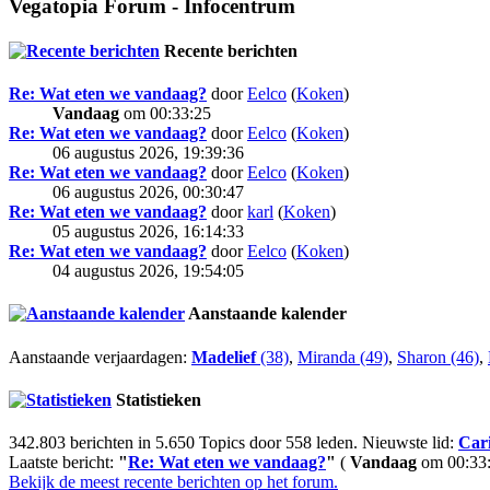
Vegatopia Forum - Infocentrum
Recente berichten
Re: Wat eten we vandaag?
door
Eelco
(
Koken
)
Vandaag
om 00:33:25
Re: Wat eten we vandaag?
door
Eelco
(
Koken
)
06 augustus 2026, 19:39:36
Re: Wat eten we vandaag?
door
Eelco
(
Koken
)
06 augustus 2026, 00:30:47
Re: Wat eten we vandaag?
door
karl
(
Koken
)
05 augustus 2026, 16:14:33
Re: Wat eten we vandaag?
door
Eelco
(
Koken
)
04 augustus 2026, 19:54:05
Aanstaande kalender
Aanstaande verjaardagen:
Madelief
(38)
,
Miranda (49)
,
Sharon (46)
,
Statistieken
342.803 berichten in 5.650 Topics door 558 leden. Nieuwste lid:
Car
Laatste bericht:
"
Re: Wat eten we vandaag?
"
(
Vandaag
om 00:33:
Bekijk de meest recente berichten op het forum.