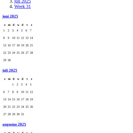
juli 2025
Week 31
juni 2025
z
m
d
w
d
v
z
1
2
3
4
5
6
7
8
9
10
11
12
13
14
15
16
17
18
19
20
21
22
23
24
25
26
27
28
29
30
juli 2025
z
m
d
w
d
v
z
1
2
3
4
5
6
7
8
9
10
11
12
13
14
15
16
17
18
19
20
21
22
23
24
25
26
27
28
29
30
31
augustus 2025
z
m
d
w
d
v
z