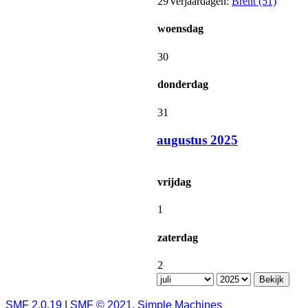
29
Verjaardagen:
Brent (51)
woensdag
30
donderdag
31
augustus 2025
vrijdag
1
zaterdag
2
SMF 2.0.19
|
SMF © 2021
,
Simple Machines