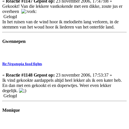
«
Reactie #1147 Gepost op:
23 november 2006, 17:47:08 »
Gekookt! Van die lekkere vastkokende met een dikke, zoute jus er
overheen
Gelogd
In het ruisen van de wind hoor ik melodieën lang verloren, in de
stemmen van het woud hoor ik liederen van het onterfde land.
Gwennepen
Re:Vegatopia food fights
«
Reactie #1148 Gepost op:
23 november 2006, 17:53:37 »
Ik vind gekookte aardappels altijd heel lekker als ik een kater heb.
En dan met een gekookt ei en doperwtjes. Weer even lekker
degelijk.
Gelogd
Monique