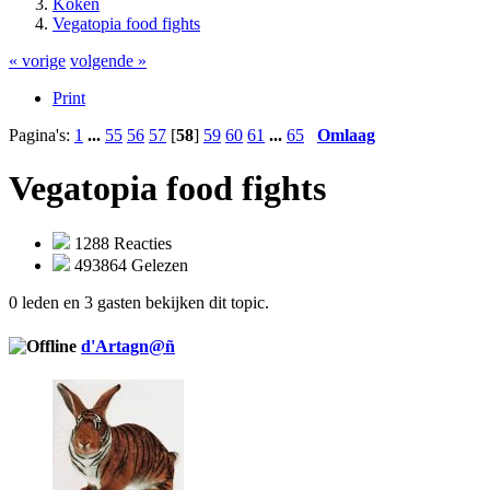
Koken
Vegatopia food fights
« vorige
volgende »
Print
Pagina's:
1
...
55
56
57
[
58
]
59
60
61
...
65
Omlaag
Vegatopia food fights
1288 Reacties
493864 Gelezen
0 leden en 3 gasten bekijken dit topic.
d'Artagn@ñ