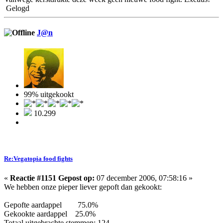
Gelogd
J@n
99% uitgekookt
10.299
Re:Vegatopia food fights
«
Reactie #1151 Gepost op:
07 december 2006, 07:58:16 »
We hebben onze pieper liever gepoft dan gekookt:
Gepofte aardappel 75.0%
Gekookte aardappel 25.0%
Totaal uitgebrachte stemmen: 124