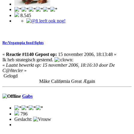
8.545
Re:Vegatopia food fights
«
Reactie #1140 Gepost op:
15 november 2006, 18:13:48 »
Ik heb strategisch gestemd.
«
Laatst bewerkt op: 15 november 2006, 18:16:10 door De
C@ñtecler
»
Gelogd
Måke Califørnia Great Ægain
Gabs
796
Geslacht: