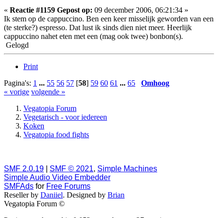
«
Reactie #1159 Gepost op:
09 december 2006, 06:21:34 »
Ik stem op de cappuccino. Ben een keer misselijk geworden van een
(te sterke?) espresso. Dat lust ik sinds dien niet meer. Heerlijk
cappuccino nahet eten met een (mag ook twee) bonbon(s).
Gelogd
Print
Pagina's:
1
...
55
56
57
[
58
]
59
60
61
...
65
Omhoog
« vorige
volgende »
Vegatopia Forum
Vegetarisch - voor iedereen
Koken
Vegatopia food fights
SMF 2.0.19
|
SMF © 2021
,
Simple Machines
Simple Audio Video Embedder
SMFAds
for
Free Forums
Reseller by
Daniiel
. Designed by
Brian
Vegatopia Forum ©