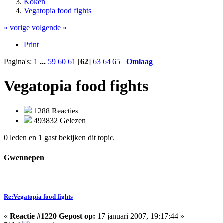
Koken
Vegatopia food fights
« vorige
volgende »
Print
Pagina's:
1
...
59
60
61
[
62
]
63
64
65
Omlaag
Vegatopia food fights
1288 Reacties
493832 Gelezen
0 leden en 1 gast bekijken dit topic.
Gwennepen
Re:Vegatopia food fights
«
Reactie #1220 Gepost op:
17 januari 2007, 19:17:44 »