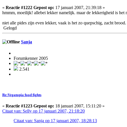
«
Reactie #1222 Gepost op:
17 januari 2007, 21:39:18 »
hmmm, moeilijk! allebei lekker namelijk. maar de lekkerigheid is het m
niet alle pides zijn even lekker, vaak is het zo quepschig, zacht broo
Gelogd
Sanja
Forumkenner 2005
2.541
Re:Vegatopia food fights
«
Reactie #1223 Gepost op:
18 januari 2007, 15:11:20 »
Citaat van: Selly op 17 januari 2007, 21:18:20
Citaat van: Sanja op 17 januari 2007, 18:28:13