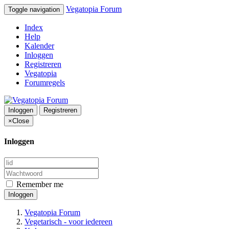
Vegatopia Forum
Toggle navigation
Index
Help
Kalender
Inloggen
Registreren
Vegatopia
Forumregels
Inloggen
Registreren
×
Close
Inloggen
Remember me
Inloggen
Vegatopia Forum
Vegetarisch - voor iedereen