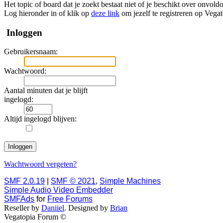
Het topic of board dat je zoekt bestaat niet of je beschikt over onvol
Log hieronder in of klik op
deze link
om jezelf te registreren op Vega
Inloggen
Gebruikersnaam:
Wachtwoord:
Aantal minuten dat je blijft
ingelogd:
Altijd ingelogd blijven:
Wachtwoord vergeten?
SMF 2.0.19
|
SMF © 2021
,
Simple Machines
Simple Audio Video Embedder
SMFAds
for
Free Forums
Reseller by
Daniiel
. Designed by
Brian
Vegatopia Forum ©