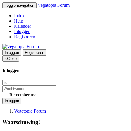
Vegatopia Forum
Toggle navigation
Index
Help
Kalender
Inloggen
Registreren
Inloggen
Registreren
×
Close
Inloggen
Remember me
Inloggen
Vegatopia Forum
Waarschuwing!