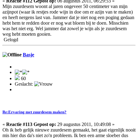
«
Reactie #112 Gepost op:
06 augustus 2011, 06:29:53 »
Mijn zuurdesem woont al jaren ongeveer 50 centimeter van mijn
azijnpot (waar ik restjes rode wijn in doe om er azijn van te maken)
en heeft nergens last van. Jammer dat je niet nog een poging gedaan
hebt hem te redden door er nog wat bloem bij te doen. Misschien
was het niet erg. Wel jammer dat zowel je wijn als je zuurdesem
weg hebt moeten gooien.
Gelogd
Basje
60
Geslacht:
Re:Ervaring met zuurdesem maken?
«
Reactie #113 Gepost op:
29 augustus 2011, 10:49:08 »
Oh ik heb gelijk nieuwe zuurdesem gemaakt, het gaat eigenlijk nooit
mis hier dus da's niet zo'n probleem. Ik ben een arme sloeber dus