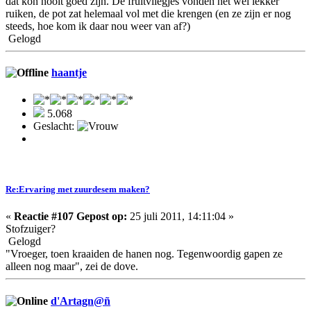
dat kon nooit goed zijn. De fruitvliegjes vonden het wel lekker
ruiken, de pot zat helemaal vol met die krengen (en ze zijn er nog
steeds, hoe kom ik daar nou weer van af?)
Gelogd
haantje
5.068
Geslacht:
Re:Ervaring met zuurdesem maken?
«
Reactie #107 Gepost op:
25 juli 2011, 14:11:04 »
Stofzuiger?
Gelogd
"Vroeger, toen kraaiden de hanen nog. Tegenwoordig gapen ze
alleen nog maar", zei de dove.
d'Artagn@ñ