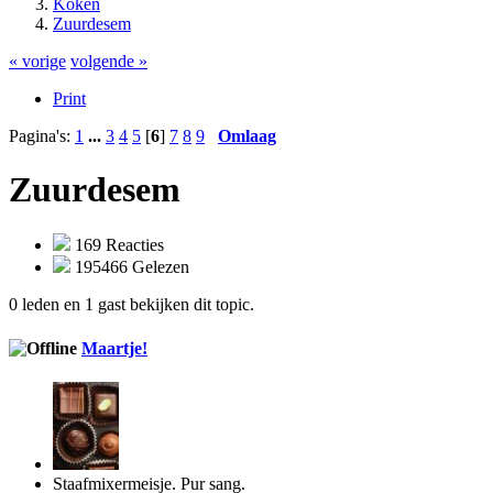
Koken
Zuurdesem
« vorige
volgende »
Print
Pagina's:
1
...
3
4
5
[
6
]
7
8
9
Omlaag
Zuurdesem
169 Reacties
195466 Gelezen
0 leden en 1 gast bekijken dit topic.
Maartje!
Staafmixermeisje. Pur sang.