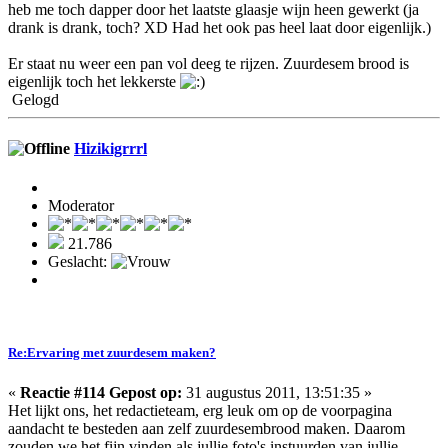
heb me toch dapper door het laatste glaasje wijn heen gewerkt (ja
drank is drank, toch? XD Had het ook pas heel laat door eigenlijk.)
Er staat nu weer een pan vol deeg te rijzen. Zuurdesem brood is
eigenlijk toch het lekkerste
Gelogd
Hizikigrrrl
Moderator
21.786
Geslacht:
Re:Ervaring met zuurdesem maken?
«
Reactie #114 Gepost op:
31 augustus 2011, 13:51:35 »
Het lijkt ons, het redactieteam, erg leuk om op de voorpagina
aandacht te besteden aan zelf zuurdesembrood maken. Daarom
zouden we het fijn vinden als jullie foto's instuurden van jullie