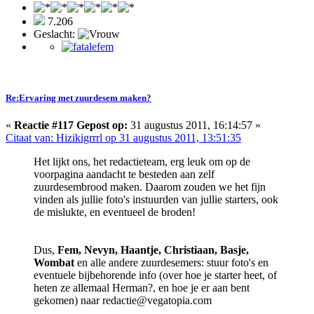
7.206
Geslacht:
Re:Ervaring met zuurdesem maken?
«
Reactie #117 Gepost op:
31 augustus 2011, 16:14:57 »
Citaat van: Hizikigrrrl op 31 augustus 2011, 13:51:35
Het lijkt ons, het redactieteam, erg leuk om op de
voorpagina aandacht te besteden aan zelf
zuurdesembrood maken. Daarom zouden we het fijn
vinden als jullie foto's instuurden van jullie starters, ook
de mislukte, en eventueel de broden!
Dus,
Fem, Nevyn, Haantje, Christiaan, Basje,
Wombat
en alle andere zuurdesemers: stuur foto's en
eventuele bijbehorende info (over hoe je starter heet, of
heten ze allemaal Herman?, en hoe je er aan bent
gekomen) naar redactie@vegatopia.com