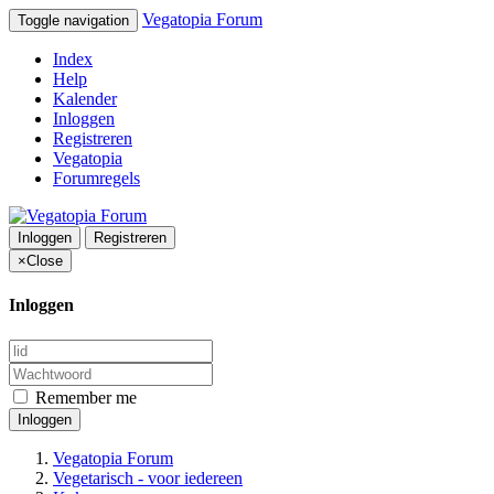
Vegatopia Forum
Toggle navigation
Index
Help
Kalender
Inloggen
Registreren
Vegatopia
Forumregels
Inloggen
Registreren
×
Close
Inloggen
Remember me
Inloggen
Vegatopia Forum
Vegetarisch - voor iedereen