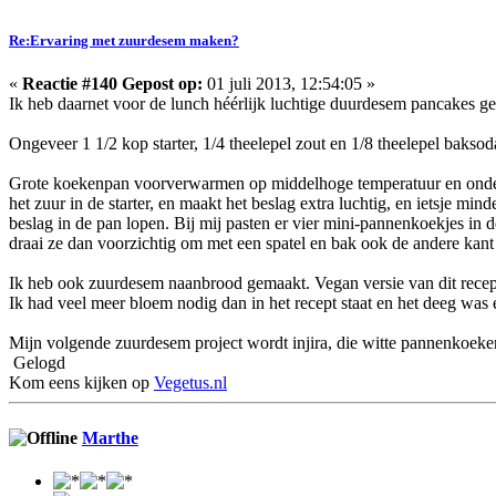
Re:Ervaring met zuurdesem maken?
«
Reactie #140 Gepost op:
01 juli 2013, 12:54:05 »
Ik heb daarnet voor de lunch héérlijk luchtige duurdesem pancakes g
Ongeveer 1 1/2 kop starter, 1/4 theelepel zout en 1/8 theelepel baksod
Grote koekenpan voorverwarmen op middelhoge temperatuur en ondertus
het zuur in de starter, en maakt het beslag extra luchtig, en ietsje mi
beslag in de pan lopen. Bij mij pasten er vier mini-pannenkoekjes in 
draai ze dan voorzichtig om met een spatel en bak ook de andere kant
Ik heb ook zuurdesem naanbrood gemaakt. Vegan versie van dit rece
Ik had veel meer bloem nodig dan in het recept staat en het deeg was
Mijn volgende zuurdesem project wordt injira, die witte pannenkoeken m
Gelogd
Kom eens kijken op
Vegetus.nl
Marthe