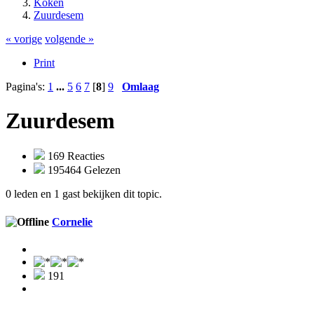
Koken
Zuurdesem
« vorige
volgende »
Print
Pagina's:
1
...
5
6
7
[
8
]
9
Omlaag
Zuurdesem
169 Reacties
195464 Gelezen
0 leden en 1 gast bekijken dit topic.
Cornelie
191