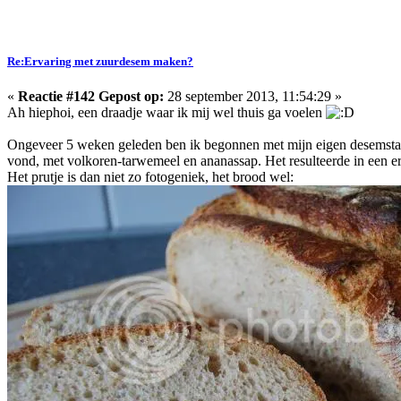
Re:Ervaring met zuurdesem maken?
«
Reactie #142 Gepost op:
28 september 2013, 11:54:29 »
Ah hiephoi, een draadje waar ik mij wel thuis ga voelen
Ongeveer 5 weken geleden ben ik begonnen met mijn eigen desemstarter,
vond, met volkoren-tarwemeel en ananassap. Het resulteerde in een erg
Het prutje is dan niet zo fotogeniek, het brood wel: