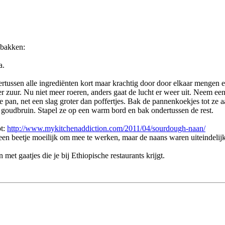
ebakken:
a.
sen alle ingrediënten kort maar krachtig door door elkaar mengen en 
nder zuur. Nu niet meer roeren, anders gaat de lucht er weer uit. Neem een
de pan, net een slag groter dan poffertjes. Bak de pannenkoekjes tot z
 goudbruin. Stapel ze op een warm bord en bak ondertussen de rest.
pt:
http://www.mykitchenaddiction.com/2011/04/sourdough-naan/
 een beetje moeilijk om mee te werken, maar de naans waren uiteindelijk
et gaatjes die je bij Ethiopische restaurants krijgt.