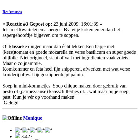
Re:Amuses
«
Reactie #3 Gepost op:
23 juni 2009, 16:01:39 »
Iets met kwartelei en asperges. Bv. eitje koken en er dan het
aspergehoofdje bijgeven om te soppen.
Of klassieke dingen maar dan écht lekker. Een hapje met
(kerst)tomaat en goede mozarella en verse basilicum en super goede
olijfolie. Niet origineel, staat of valt met ingridiënten vaak zoiets.
Maar o zo jnammie.
Komkommer en feta heel fijn snipperen, afwerken met wat verse
kruiderij of wat fijngesnipperde pijpajuin.
Soep in mini-kommetjes. Soep chique maken door gebruik van
pesto of (parmezaanse) kaasschilfertjes of... wat maar bij je soep
past. Kun je vér op voorhand maken.
Gelogd
Monique
3.427