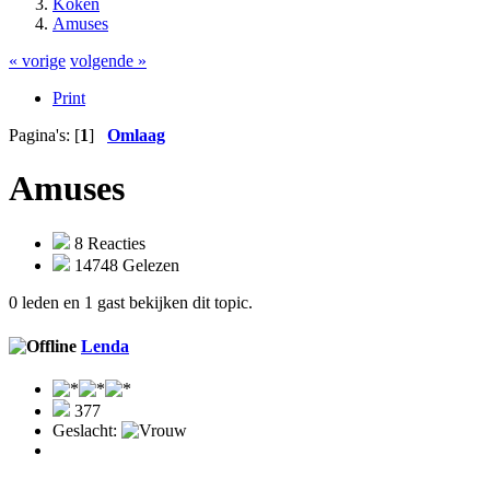
Koken
Amuses
« vorige
volgende »
Print
Pagina's: [
1
]
Omlaag
Amuses
8 Reacties
14748 Gelezen
0 leden en 1 gast bekijken dit topic.
Lenda
377
Geslacht: