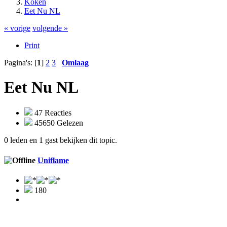
Koken
Eet Nu NL
« vorige
volgende »
Print
Pagina's: [
1
]
2
3
Omlaag
Eet Nu NL
47 Reacties
45650 Gelezen
0 leden en 1 gast bekijken dit topic.
Uniflame
180