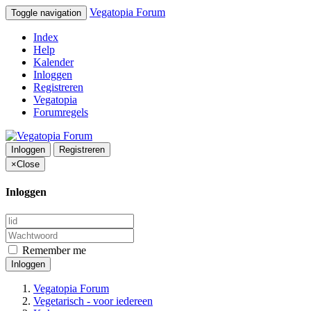
Vegatopia Forum
Toggle navigation
Index
Help
Kalender
Inloggen
Registreren
Vegatopia
Forumregels
Inloggen
Registreren
×
Close
Inloggen
Remember me
Inloggen
Vegatopia Forum
Vegetarisch - voor iedereen