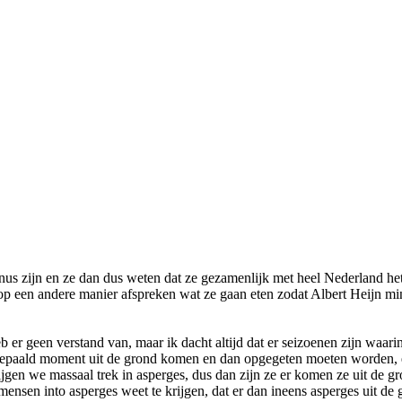
us zijn en ze dan dus weten dat ze gezamenlijk met heel Nederland hetz
 op een andere manier afspreken wat ze gaan eten zodat Albert Heijn mi
b er geen verstand van, maar ik dacht altijd dat er seizoenen zijn waari
 bepaald moment uit de grond komen en dan opgegeten moeten worden, en
ijgen we massaal trek in asperges, dus dan zijn ze er komen ze uit de gr
 mensen into asperges weet te krijgen, dat er dan ineens asperges uit d