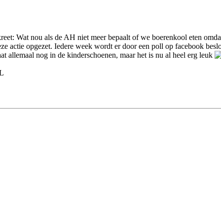
n kreet: Wat nou als de AH niet meer bepaalt of we boerenkool eten omda
e actie opgezet. Iedere week wordt er door een poll op facebook beslot
at allemaal nog in de kinderschoenen, maar het is nu al heel erg leuk
NL