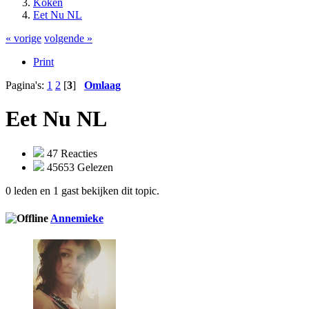
Koken
Eet Nu NL
« vorige
volgende »
Print
Pagina's:
1
2
[
3
]
Omlaag
Eet Nu NL
47 Reacties
45653 Gelezen
0 leden en 1 gast bekijken dit topic.
Annemieke