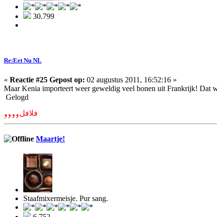
30.799
Re:Eet Nu NL
«
Reactie #25 Gepost op:
02 augustus 2011, 16:52:16 »
Maar Kenia importeert weer geweldig veel bonen uit Frankrijk! Dat 
Gelogd
,,,,
فلافل
Maartje!
Staafmixermeisje. Pur sang.
6.752