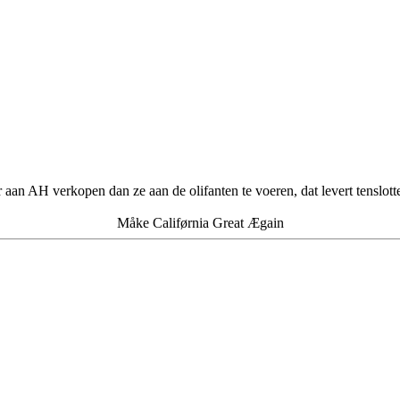
an AH verkopen dan ze aan de olifanten te voeren, dat levert tenslotte
Måke Califørnia Great Ægain