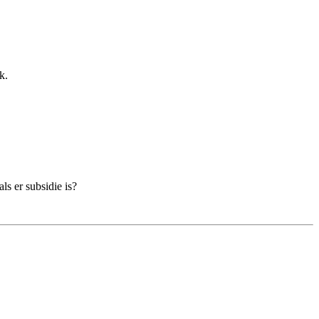
k.
ls er subsidie is?