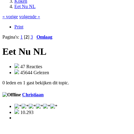
Koken
Eet Nu NL
« vorige
volgende »
Print
Pagina's:
1
[
2
]
3
Omlaag
Eet Nu NL
47 Reacties
45644 Gelezen
0 leden en 1 gast bekijken dit topic.
Christiaan
10.293