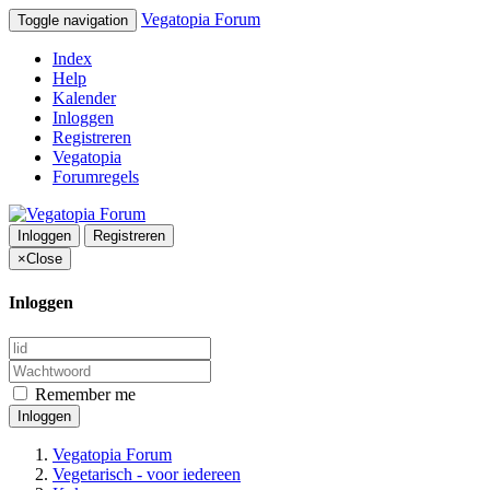
Vegatopia Forum
Toggle navigation
Index
Help
Kalender
Inloggen
Registreren
Vegatopia
Forumregels
Inloggen
Registreren
×
Close
Inloggen
Remember me
Inloggen
Vegatopia Forum
Vegetarisch - voor iedereen