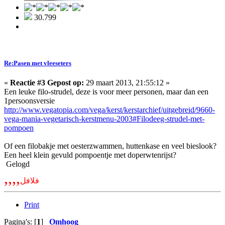
30.799
Re:Pasen met vleeseters
«
Reactie #3 Gepost op:
29 maart 2013, 21:55:12 »
Een leuke filo-strudel, deze is voor meer personen, maar dan een
1persoonsversie
http://www.vegatopia.com/vega/kerst/kerstarchief/uitgebreid/9660-
vega-mania-vegetarisch-kerstmenu-2003#Filodeeg-strudel-met-
pompoen
Of een filobakje met oesterzwammen, huttenkase en veel bieslook?
Een heel klein gevuld pompoentje met doperwtenrijst?
Gelogd
,,,,
فلافل
Print
Pagina's: [
1
]
Omhoog