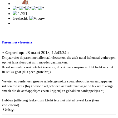
1.751
Geslacht:
Pasen met vleeseters
«
Gepost op:
28 maart 2013, 12:43:34 »
Dit jaar vier ik pasen met allemaal vleeseters, die zich nu al helemaal verheugen
op het lamsvlees dat mijn moeder gaat maken.
Ik wil natuurlijk ook iets lekkers eten, dus ik zoek inspiratie! Het liefst iets dat
in 'stuks' gaat (dus geen grote brij).
We eten er verder een groene salade, gewokte sperzieboontjes en aardappelen
uit een rookzak (bij kookwinkel,echt een aanrader vanwege de lekker rokerige
smaak die de aardappeltjes ervan krijgen) en gebakken aardappeltjes bij.
Hebben jullie nog leuke tips? Liefst iets met niet al teveel kaas (ivm
cholesterol).
Gelogd