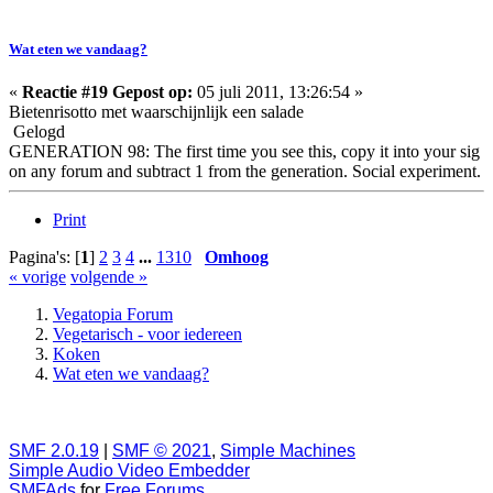
Wat eten we vandaag?
«
Reactie #19 Gepost op:
05 juli 2011, 13:26:54 »
Bietenrisotto met waarschijnlijk een salade
Gelogd
GENERATION 98: The first time you see this, copy it into your sig
on any forum and subtract 1 from the generation. Social experiment.
Print
Pagina's: [
1
]
2
3
4
...
1310
Omhoog
« vorige
volgende »
Vegatopia Forum
Vegetarisch - voor iedereen
Koken
Wat eten we vandaag?
SMF 2.0.19
|
SMF © 2021
,
Simple Machines
Simple Audio Video Embedder
SMFAds
for
Free Forums