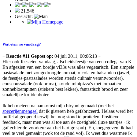
21.546
Geslacht:
Wat eten we vandaag?
«
Reactie #11 Gepost op:
04 juli 2011, 00:06:13 »
Hier ook feesteten vandaag, afscheidsfeestje van een collega van K.
En afgezien van een bordje vl33s was alles vegetarisch. Een simpele
pastasalade met zongedroogde tomaat, rucola en balsamico (jawel,
de feestjes-pastasalades worden steeds culinair verantwoorder),
couscoussalade (ook prima), koude minipizza's met tomaat en
zonnebloempitten (stiekem best lekker), fantastisch brood en zeer
smakelijke kruidenboter.
Ik heb meteen na aankomst mijn biryani gemaakt (met het
specerijenmengsel
dat ik gisteren heb gefabriceerd. Helaas werd het
buffet al geopend terwijl het nog stond te pruttelen. Positieve
feedback, maar men was al toe aan de zoetigheid (luxe taartjes - ik
gaf echter de voorkeur aan het hartige spul). En, toegegeven, ik had
veel te veel gemaakt (wok tot de rand vol). Ik weet dus waarmee ik