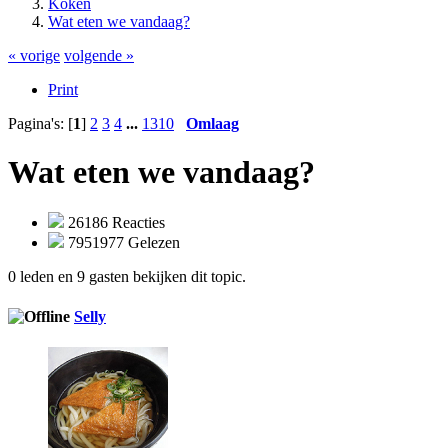
Koken
Wat eten we vandaag?
« vorige
volgende »
Print
Pagina's: [
1
]
2
3
4
...
1310
Omlaag
Wat eten we vandaag?
26186 Reacties
7951977 Gelezen
0 leden en 9 gasten bekijken dit topic.
Selly