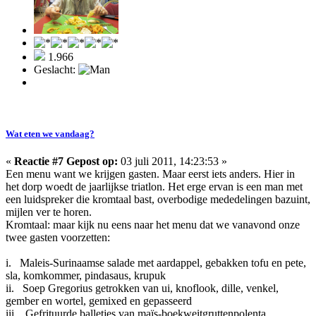
1.966
Geslacht:
Wat eten we vandaag?
«
Reactie #7 Gepost op:
03 juli 2011, 14:23:53 »
Een menu want we krijgen gasten. Maar eerst iets anders. Hier in
het dorp woedt de jaarlijkse triatlon. Het erge ervan is een man met
een luidspreker die kromtaal bast, overbodige mededelingen bazuint,
mijlen ver te horen.
Kromtaal: maar kijk nu eens naar het menu dat we vanavond onze
twee gasten voorzetten:
i. Maleis-Surinaamse salade met aardappel, gebakken tofu en pete,
sla, komkommer, pindasaus, krupuk
ii. Soep Gregorius getrokken van ui, knoflook, dille, venkel,
gember en wortel, gemixed en gepasseerd
iii. Gefrituurde balletjes van maïs-boekweitgruttenpolenta,