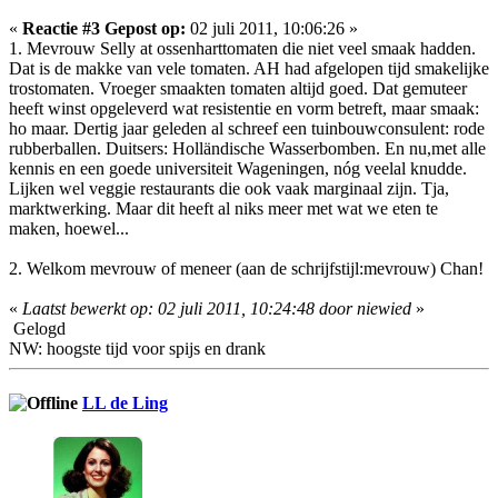
«
Reactie #3 Gepost op:
02 juli 2011, 10:06:26 »
1. Mevrouw Selly at ossenharttomaten die niet veel smaak hadden.
Dat is de makke van vele tomaten. AH had afgelopen tijd smakelijke
trostomaten. Vroeger smaakten tomaten altijd goed. Dat gemuteer
heeft winst opgeleverd wat resistentie en vorm betreft, maar smaak:
ho maar. Dertig jaar geleden al schreef een tuinbouwconsulent: rode
rubberballen. Duitsers: Holländische Wasserbomben. En nu,met alle
kennis en een goede universiteit Wageningen, nóg veelal knudde.
Lijken wel veggie restaurants die ook vaak marginaal zijn. Tja,
marktwerking. Maar dit heeft al niks meer met wat we eten te
maken, hoewel...
2. Welkom mevrouw of meneer (aan de schrijfstijl:mevrouw) Chan!
«
Laatst bewerkt op: 02 juli 2011, 10:24:48 door niewied
»
Gelogd
NW: hoogste tijd voor spijs en drank
LL de Ling