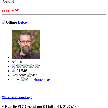
Gelogd
,,,,
فلافل
Eelco
Admin
21.546
Geslacht:
Wat eten we vandaag?
«
Reactie #17 Gepost op:
04 juli 2011, 21:35:13 »