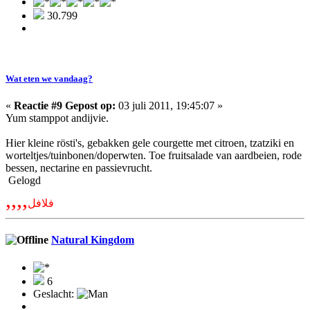
30.799
Wat eten we vandaag?
«
Reactie #9 Gepost op:
03 juli 2011, 19:45:07 »
Yum stamppot andijvie.
Hier kleine rösti's, gebakken gele courgette met citroen, tzatziki en
worteltjes/tuinbonen/doperwten. Toe fruitsalade van aardbeien, rode
bessen, nectarine en passievrucht.
Gelogd
,,,,
فلافل
Natural Kingdom
6
Geslacht: