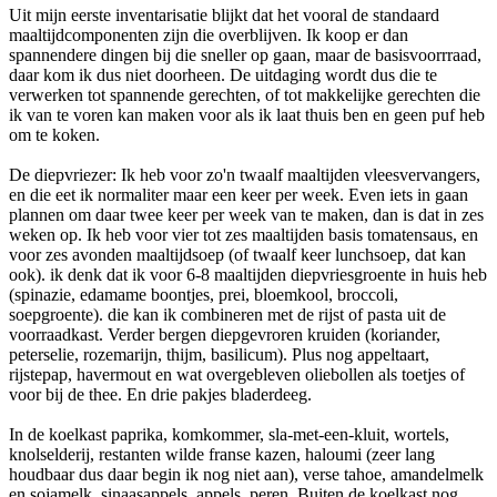
Uit mijn eerste inventarisatie blijkt dat het vooral de standaard
maaltijdcomponenten zijn die overblijven. Ik koop er dan
spannendere dingen bij die sneller op gaan, maar de basisvoorrraad,
daar kom ik dus niet doorheen. De uitdaging wordt dus die te
verwerken tot spannende gerechten, of tot makkelijke gerechten die
ik van te voren kan maken voor als ik laat thuis ben en geen puf heb
om te koken.
De diepvriezer: Ik heb voor zo'n twaalf maaltijden vleesvervangers,
en die eet ik normaliter maar een keer per week. Even iets in gaan
plannen om daar twee keer per week van te maken, dan is dat in zes
weken op. Ik heb voor vier tot zes maaltijden basis tomatensaus, en
voor zes avonden maaltijdsoep (of twaalf keer lunchsoep, dat kan
ook). ik denk dat ik voor 6-8 maaltijden diepvriesgroente in huis heb
(spinazie, edamame boontjes, prei, bloemkool, broccoli,
soepgroente). die kan ik combineren met de rijst of pasta uit de
voorraadkast. Verder bergen diepgevroren kruiden (koriander,
peterselie, rozemarijn, thijm, basilicum). Plus nog appeltaart,
rijstepap, havermout en wat overgebleven oliebollen als toetjes of
voor bij de thee. En drie pakjes bladerdeeg.
In de koelkast paprika, komkommer, sla-met-een-kluit, wortels,
knolselderij, restanten wilde franse kazen, haloumi (zeer lang
houdbaar dus daar begin ik nog niet aan), verse tahoe, amandelmelk
en sojamelk, sinaasappels, appels, peren. Buiten de koelkast nog