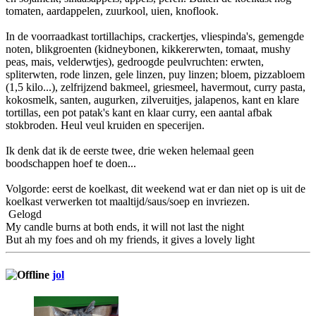
tomaten, aardappelen, zuurkool, uien, knoflook.
In de voorraadkast tortillachips, crackertjes, vliespinda's, gemengde
noten, blikgroenten (kidneybonen, kikkererwten, tomaat, mushy
peas, mais, velderwtjes), gedroogde peulvruchten: erwten,
spliterwten, rode linzen, gele linzen, puy linzen; bloem, pizzabloem
(1,5 kilo...), zelfrijzend bakmeel, griesmeel, havermout, curry pasta,
kokosmelk, santen, augurken, zilveruitjes, jalapenos, kant en klare
tortillas, een pot patak's kant en klaar curry, een aantal afbak
stokbroden. Heul veul kruiden en specerijen.
Ik denk dat ik de eerste twee, drie weken helemaal geen
boodschappen hoef te doen...
Volgorde: eerst de koelkast, dit weekend wat er dan niet op is uit de
koelkast verwerken tot maaltijd/saus/soep en invriezen.
Gelogd
My candle burns at both ends, it will not last the night
But ah my foes and oh my friends, it gives a lovely light
jol