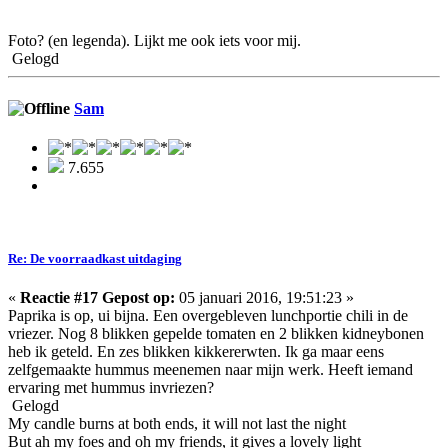
Foto? (en legenda). Lijkt me ook iets voor mij.
Gelogd
Sam
7.655
Re: De voorraadkast uitdaging
«
Reactie #17 Gepost op:
05 januari 2016, 19:51:23 »
Paprika is op, ui bijna. Een overgebleven lunchportie chili in de
vriezer. Nog 8 blikken gepelde tomaten en 2 blikken kidneybonen
heb ik geteld. En zes blikken kikkererwten. Ik ga maar eens
zelfgemaakte hummus meenemen naar mijn werk. Heeft iemand
ervaring met hummus invriezen?
Gelogd
My candle burns at both ends, it will not last the night
But ah my foes and oh my friends, it gives a lovely light