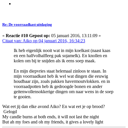
Re: De voorraadkast uitdaging
«
Reactie #10 Gepost op:
05 januari 2016, 13:11:09 »
Citaat van: Aiko op 04 januari 2016, 16:34:23
Ik heb eigenlijk nooit wat in mijn koelkast (naast kaas
en een halfvolhalfleeg pak sojamelk). En knollen en
kolen om bij te snijden als ik eens soep maak.
En mijn diepvries staat helemaal zinloos te staan. In
mijn voorraadkast heb ik wel wat dingen die eeuwig
houdbaar zijn, zoals pakken havermoutvlokken. en in
voorraadpotten heb ik gedroogde bonen en ander
geitenwollensokkerige dingen om naar wens in de soep
te gooien.
Wat eet jij dan elke avond Aiko? En wat eet je op brood?
Gelogd
My candle burns at both ends, it will not last the night
But ah my foes and oh my friends, it gives a lovely light