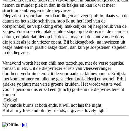
nemen ze minder plek in dan in de bakjes en kan ik wat meer
structuur aanbrengen in de diepvriezer.
Diepvriestip voor kant en klaar dingen als vegospul: In plaats van de
datum op het zakje schrijven, stop ik nu het label van de
oorspronkelijke verpakking erbij, makkelijker bij hergebruik van de
zakjes. Voor soep etc: plak schilderstape op de doos met de naam en
datum, en plak dat niet op het deksel maar op de kant van de doos
die je ziet als je de vriezer opent. Bij bakjesgebrek: na invriezen uit
bakje halen en in plastic zakje doen, dan kun je soepstenen stapelen
in de diepvries.
Vanavond wordt het een chili met tacochips, met de verse paprika,
tomaat, ui etc. Uit de diepvriezer er iets van vleesvervanger
doorheen verkruimelen. Uit de voorraadkast kidneybonen. Erbij sla
met komkommer en julienne gesneden knolselderij en wortel. Erbij
griekse yoghurt met verse groene kruiden. Het wordt vast te veel
voor 1 persoon dus er zal een (lunch) portie in de diepvries terecht
komen.
Gelogd
My candle burns at both ends, it will not last the night
But ah my foes and oh my friends, it gives a lovely light
jol