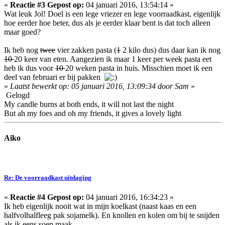
«
Reactie #3 Gepost op:
04 januari 2016, 13:54:14 »
Wat leuk Jol! Doel is een lege vriezer en lege voorraadkast, eigenlijk
hoe eerder hoe beter, dus als je eerder klaar bent is dat toch alleen
maar goed?
Ik heb nog
twee
vier zakken pasta (
1
2 kilo dus) dus daar kan ik nog
10
20 keer van eten. Aangezien ik maar 1 keer per week pasta eet
heb ik dus voor
10
20 weken pasta in huis. Misschien moet ik een
deel van februari er bij pakken
«
Laatst bewerkt op: 05 januari 2016, 13:09:34 door Sam
»
Gelogd
My candle burns at both ends, it will not last the night
But ah my foes and oh my friends, it gives a lovely light
Aiko
Re: De voorraadkast uitdaging
«
Reactie #4 Gepost op:
04 januari 2016, 16:34:23 »
Ik heb eigenlijk nooit wat in mijn koelkast (naast kaas en een
halfvolhalfleeg pak sojamelk). En knollen en kolen om bij te snijden
als ik eens soep maak.