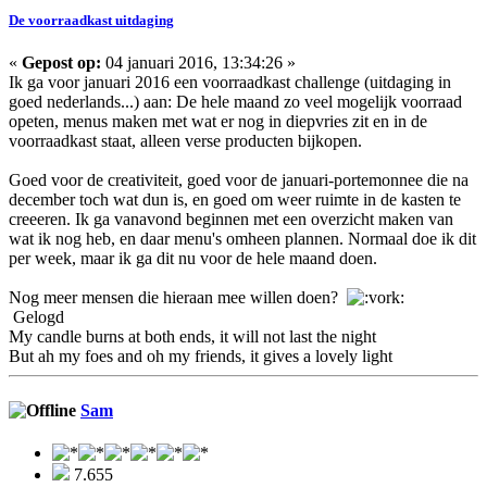
De voorraadkast uitdaging
«
Gepost op:
04 januari 2016, 13:34:26 »
Ik ga voor januari 2016 een voorraadkast challenge (uitdaging in
goed nederlands...) aan: De hele maand zo veel mogelijk voorraad
opeten, menus maken met wat er nog in diepvries zit en in de
voorraadkast staat, alleen verse producten bijkopen.
Goed voor de creativiteit, goed voor de januari-portemonnee die na
december toch wat dun is, en goed om weer ruimte in de kasten te
creeeren. Ik ga vanavond beginnen met een overzicht maken van
wat ik nog heb, en daar menu's omheen plannen. Normaal doe ik dit
per week, maar ik ga dit nu voor de hele maand doen.
Nog meer mensen die hieraan mee willen doen?
Gelogd
My candle burns at both ends, it will not last the night
But ah my foes and oh my friends, it gives a lovely light
Sam
7.655