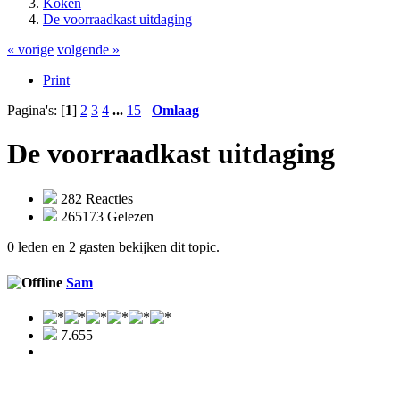
Koken
De voorraadkast uitdaging
« vorige
volgende »
Print
Pagina's: [
1
]
2
3
4
...
15
Omlaag
De voorraadkast uitdaging
282 Reacties
265173 Gelezen
0 leden en 2 gasten bekijken dit topic.
Sam
7.655