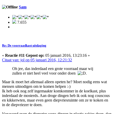
Sam
7.655
Re: De voorraadkast uitdaging
«
Reactie #11 Gepost op:
05 januari 2016, 13:23:16 »
Citaat van: jol op 05 januari 2016, 12:21:32
Oh jee, das inderdaad een grote voorraad maar wij
zullen er niet heel veel voor onder doen
.
Maar ik moet het allemaal alleen opeten he? Moet nodig eens wat
mensen uitnodigen om te komen helpen :-)
Ik heb ook nog zelf ingemaakte komkommer in de koelkast, plus
inderdaad de mosterds. Aan droge dingen heb ik ook nog couscous
en kikkerwten, maar even geen diepvriesruimte om ze te koken en
in de diepvriezer te doen.
Vanavond even de diepvries vego-dingen in plastic zakjes doen, dan