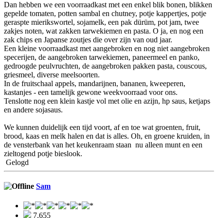
Dan hebben we een voorraadkast met een enkel blik bonen, blikken
gepelde tomaten, potten sambal en chutney, potje kappertjes, potje
geraspte mierikswortel, sojamelk, een pak dürüm, pot jam, twee
zakjes noten, wat zakken tarwekiemen en pasta. O ja, en nog een
zak chips en Japanse zoutjes die over zijn van oud jaar.
Een kleine voorraadkast met aangebroken en nog niet aangebroken
specerijen, de aangebroken tarwekiemen, paneermeel en panko,
gedroogde peulvruchten, de aangebroken pakken pasta, couscous,
griesmeel, diverse meelsoorten.
In de fruitschaal appels, mandarijnen, bananen, kweeperen,
kastanjes - een tamelijk gewone weekvoorraad voor ons.
Tenslotte nog een klein kastje vol met olie en azijn, hp saus, ketjaps
en andere sojasaus.
We kunnen duidelijk een tijd voort, af en toe wat groenten, fruit,
brood, kaas en melk halen en dat is alles. Oh, en groene kruiden, in
de vensterbank van het keukenraam staan nu alleen munt en een
zieltogend potje bieslook.
Gelogd
Sam
7.655