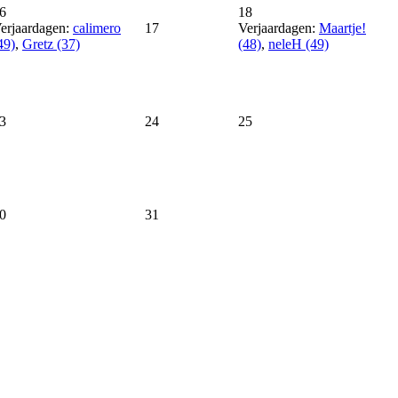
6
18
erjaardagen:
calimero
17
Verjaardagen:
Maartje!
49)
,
Gretz (37)
(48)
,
neleH (49)
3
24
25
0
31