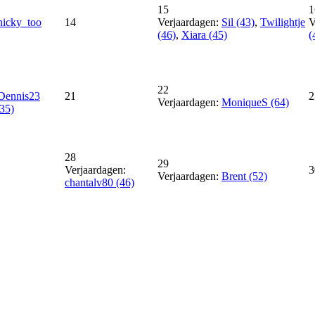
15
1
nicky_too
14
Verjaardagen:
Sil (43)
,
Twilightje
V
(46)
,
Xiara (45)
(
22
Dennis23
21
2
Verjaardagen:
MoniqueS (64)
35)
28
29
Verjaardagen:
3
Verjaardagen:
Brent (52)
chantalv80 (46)