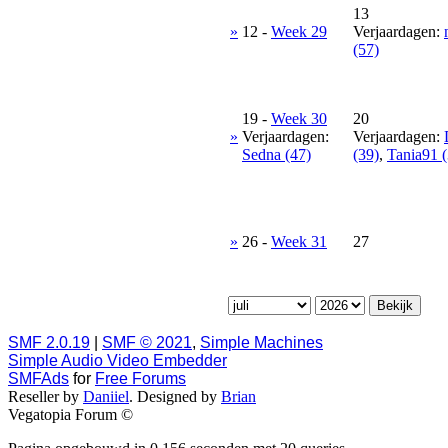
13
»
12
-
Week 29
Verjaardagen:
(57)
19
-
Week 30
20
»
Verjaardagen:
Verjaardagen:
Sedna (47)
(39)
,
Tania91 (
»
26
-
Week 31
27
SMF 2.0.19
|
SMF © 2021
,
Simple Machines
Simple Audio Video Embedder
SMFAds
for
Free Forums
Reseller by
Daniiel
. Designed by
Brian
Vegatopia Forum ©