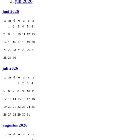
juli 2026
juni 2026
z
m
d
w
d
v
z
1
2
3
4
5
6
7
8
9
10
11
12
13
14
15
16
17
18
19
20
21
22
23
24
25
26
27
28
29
30
juli 2026
z
m
d
w
d
v
z
1
2
3
4
5
6
7
8
9
10
11
12
13
14
15
16
17
18
19
20
21
22
23
24
25
26
27
28
29
30
31
augustus 2026
z
m
d
w
d
v
z