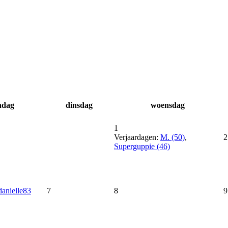
ndag
dinsdag
woensdag
1
Verjaardagen:
M. (50)
,
2
Superguppie (46)
danielle83
7
8
9