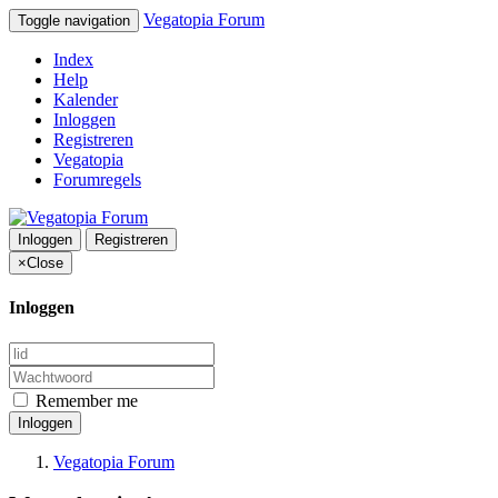
Vegatopia Forum
Toggle navigation
Index
Help
Kalender
Inloggen
Registreren
Vegatopia
Forumregels
Inloggen
Registreren
×
Close
Inloggen
Remember me
Inloggen
Vegatopia Forum