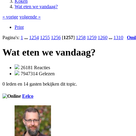
Koken
Wat eten we vandaag?
« vorige
volgende »
Print
Pagina's:
1
...
1254
1255
1256
[
1257
]
1258
1259
1260
...
1310
Oml
Wat eten we vandaag?
26181 Reacties
7947314 Gelezen
0 leden en 14 gasten bekijken dit topic.
Eelco