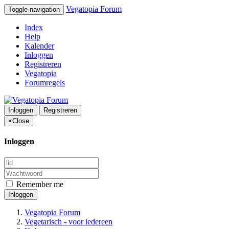
Vegatopia Forum
Toggle navigation
Index
Help
Kalender
Inloggen
Registreren
Vegatopia
Forumregels
Inloggen
Registreren
×
Close
Inloggen
Remember me
Inloggen
Vegatopia Forum
Vegetarisch - voor iedereen